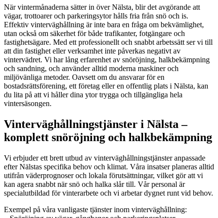
När vintermånaderna sätter in över Nälsta, blir det avgörande att
vägar, trottoarer och parkeringsytor hålls fria från snö och is.
Effektiv vinterväghållning är inte bara en fråga om bekvämlighet,
utan också om säkerhet för både trafikanter, fotgängare och
fastighetsägare. Med ett professionellt och snabbt arbetssätt ser vi till
att din fastighet eller verksamhet inte påverkas negativt av
vintervädret. Vi har lång erfarenhet av snöröjning, halkbekämpning
och sandning, och använder alltid moderna maskiner och
miljövänliga metoder. Oavsett om du ansvarar för en
bostadsrättsförening, ett företag eller en offentlig plats i Nälsta, kan
du lita på att vi håller dina ytor trygga och tillgängliga hela
vintersäsongen.
Vinterväghållningstjänster i Nälsta –
komplett snöröjning och halkbekämpning
Vi erbjuder ett brett utbud av vinterväghållningstjänster anpassade
efter Nälstas specifika behov och klimat. Våra insatser planeras alltid
utifrån väderprognoser och lokala förutsättningar, vilket gör att vi
kan agera snabbt när snö och halka slår till. Vår personal är
specialutbildad för vinterarbete och vi arbetar dygnet runt vid behov.
Exempel på våra vanligaste tjänster inom vinterväghållning: