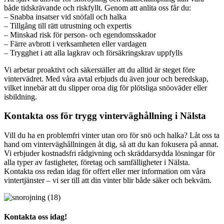
både tidskrävande och riskfyllt. Genom att anlita oss får du:
– Snabba insatser vid snöfall och halka
– Tillgång till rätt utrustning och expertis
– Minskad risk för person- och egendomsskador
– Färre avbrott i verksamheten eller vardagen
– Trygghet i att alla lagkrav och försäkringskrav uppfylls
Vi arbetar proaktivt och säkerställer att du alltid är steget före
vintervädret. Med våra avtal erbjuds du även jour och beredskap,
vilket innebär att du slipper oroa dig för plötsliga snöoväder eller
isbildning.
Kontakta oss för trygg vinterväghållning i Nälsta
Vill du ha en problemfri vinter utan oro för snö och halka? Låt oss ta
hand om vinterväghållningen åt dig, så att du kan fokusera på annat.
Vi erbjuder kostnadsfri rådgivning och skräddarsydda lösningar för
alla typer av fastigheter, företag och samfälligheter i Nälsta.
Kontakta oss redan idag för offert eller mer information om våra
vintertjänster – vi ser till att din vinter blir både säker och bekväm.
Kontakta oss idag!