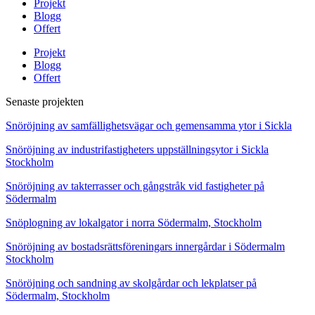
Projekt
Blogg
Offert
Projekt
Blogg
Offert
Senaste projekten
Snöröjning av samfällighetsvägar och gemensamma ytor i Sickla
Snöröjning av industrifastigheters uppställningsytor i Sickla
Stockholm
Snöröjning av takterrasser och gångstråk vid fastigheter på
Södermalm
Snöplogning av lokalgator i norra Södermalm, Stockholm
Snöröjning av bostadsrättsföreningars innergårdar i Södermalm
Stockholm
Snöröjning och sandning av skolgårdar och lekplatser på
Södermalm, Stockholm