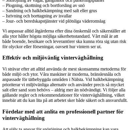
– Snöröjning av vägar, gångbanor och parkeringsplatser
– Plogning, skottning och bortforsling av snö
– Sandning och halkbekämpning med salt eller grus
– Isrivning och borttagning av isvallar
– Jour- och beredskapstjänster vid plötsliga väderomslag
Vi anpassar alltid åtgärderna efter dina önskemål och säkerställer att
alla ytor håller högsta möjliga säkerhetsstandard. Vårt mål är att
både boende, besökare och leverantörer ska kunna röra sig utan risk
för olyckor eller förseningar, oavsett hur vintern ser ut.
Effektiv och miljövänlig vinterväghållning
Vi strävar efter att alltid använda de mest skonsamma metoderna för
både miljö och ytor. Våra maskiner är moderna, bränslesnåla och
anpassade för tätbebyggda områden i Nälsta. Vid halkbekämpning
prioriterar vi miljövänliga alternativ och använder precis så mycket
salt eller sand som behövs – aldrig mer än nödvändigt. Vi följer alla
gällande regler och rekommendationer för vinterväghållning, vilket
innebär att du kan lita på att arbetet sker både säkert och ansvarsfullt.
Fördelar med att anlita en professionell partner för
vinterväghållning
Att själv ta ansvar för snöröjning och halkbekämpning kan vara