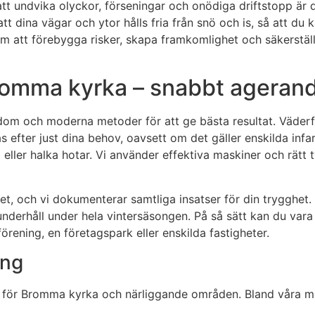
tt undvika olyckor, förseningar och onödiga driftstopp är d
att dina vägar och ytor hålls fria från snö och is, så att du
om att förebygga risker, skapa framkomlighet och säkerstäl
 Bromma kyrka – snabbt ageran
om och moderna metoder för att ge bästa resultat. Väderför
 efter just dina behov, oavsett om det gäller enskilda infar
 eller halka hotar. Vi använder effektiva maskiner och rätt
, och vi dokumenterar samtliga insatser för din trygghet. V
derhåll under hela vintersäsongen. På så sätt kan du vara s
rening, en företagspark eller enskilda fastigheter.
ing
e för Bromma kyrka och närliggande områden. Bland våra mes