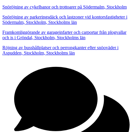
Snöröjning av cykelbanor och trottoarer på Södermalm, Stockholm
Snöröjning av parkeringsdäck och lastzoner vid kontorsfastigheter i
Södermalm, Stockholm, Stockholms län
Framkomliggörande av garageinfarter och carportar från plogvallar
och is i Gröndal, Stockholm, Stockholms län
Röjning av busshållplatser och perrongkanter efter snöoväder i
Aspudden, Stockholm, Stockholms län