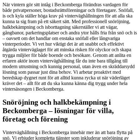
När vintern gör sitt intåg i Beckomberga förändras vardagen för
både privatpersoner, bostadsrättsföreningar och företagare. Snöfall,
is och kyla ställer höga krav på vinterväghållningen för att alla ska
kunna ta sig fram på ett säkert sätt. Med professionell snöröjning,
halkbekämpning och isborttagning säkerställer vi att vägar,
gångbanor, parkeringsplatser och andra ytor hålls fria från snö och is
– oavsett om det handlar om enstaka snöfall eller långvariga
vinterperioder. Vi vet hur viktigt det är att snabbt och effektivt
åtgärda vinterväglaget för att minska risken för olyckor och skapa
trygga miljöer för både boende och besökare. Genom att anlita en
erfaren aktör inom vinterväghållning får du inte bara tillgång till
modern utrustning och kunnig personal, utan även en skräddarsydd
lösning som passar just dina behov. Vi arbetar proaktivt med
beredskap dygnet runt för att alltid kunna rycka ut när väderläget
kräver det – allt för att du ska kunna känna dig trygg under hela
vintersäsongen i Beckomberga.
Snöröjning och halkbekämpning i
Beckomberga – lösningar för villa,
företag och förening
Vinterväghållning i Beckomberga innebär mer än att bara flytta på
snö. Vi erbjuder kompletta tjänster som inkluderar snöröjning av