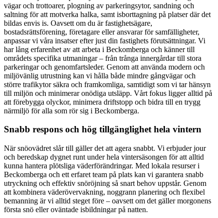
vägar och trottoarer, plogning av parkeringsytor, sandning och
saltning för att motverka halka, samt isborttagning på platser där det
bildas envis is. Oavsett om du är fastighetsägare,
bostadsrättsförening, företagare eller ansvarar för samfälligheter,
anpassar vi våra insatser efter just din fastighets förutsättningar. Vi
har lång erfarenhet av att arbeta i Beckomberga och känner till
områdets specifika utmaningar – från trånga innergårdar till stora
parkeringar och genomfartsleder. Genom att använda modern och
miljövänlig utrustning kan vi hålla både mindre gångvägar och
större trafikytor säkra och framkomliga, samtidigt som vi tar hänsyn
till miljön och minimerar onödiga utsläpp. Vårt fokus ligger alltid på
att förebygga olyckor, minimera driftstopp och bidra till en trygg
närmiljö för alla som rör sig i Beckomberga.
Snabb respons och hög tillgänglighet hela vintern
När snöovädret slår till gäller det att agera snabbt. Vi erbjuder jour
och beredskap dygnet runt under hela vintersäsongen för att alltid
kunna hantera plötsliga väderförändringar. Med lokala resurser i
Beckomberga och ett erfaret team på plats kan vi garantera snabb
utryckning och effektiv snöröjning så snart behov uppstår. Genom
att kombinera väderövervakning, noggrann planering och flexibel
bemanning är vi alltid steget före – oavsett om det gäller morgonens
första snö eller oväntade isbildningar på natten.