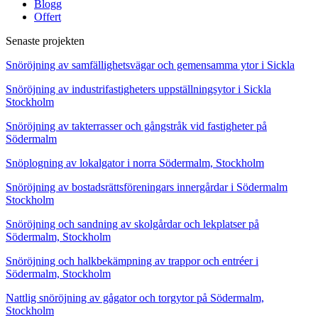
Blogg
Offert
Senaste projekten
Snöröjning av samfällighetsvägar och gemensamma ytor i Sickla
Snöröjning av industrifastigheters uppställningsytor i Sickla
Stockholm
Snöröjning av takterrasser och gångstråk vid fastigheter på
Södermalm
Snöplogning av lokalgator i norra Södermalm, Stockholm
Snöröjning av bostadsrättsföreningars innergårdar i Södermalm
Stockholm
Snöröjning och sandning av skolgårdar och lekplatser på
Södermalm, Stockholm
Snöröjning och halkbekämpning av trappor och entréer i
Södermalm, Stockholm
Nattlig snöröjning av gågator och torgytor på Södermalm,
Stockholm