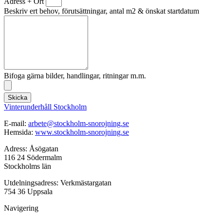
Adress + Ort
Beskriv ert behov, förutsättningar, antal m2 & önskat startdatum
Bifoga gärna bilder, handlingar, ritningar m.m.
Skicka
Vinterunderhåll Stockholm
E-mail:
arbete@stockholm-snorojning.se
Hemsida:
www.stockholm-snorojning.se
Adress: Åsögatan
116 24 Södermalm
Stockholms län
Utdelningsadress: Verkmästargatan
754 36 Uppsala
Navigering