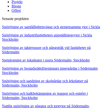
Projekt
Blogg
Offert
Senaste projekten
Snöröjning av samfällighetsvägar och gemensamma ytor i Sickla
Snöröjning av industrifastigheters uppställningsytor i Sickla
Stockholm
Snöröjning av takterrasser och gångstråk vid fastigheter på
Södermalm
Snöplogning av lokalgator i norra Södermalm, Stockholm
Snöröjning av bostadsrättsföreningars innergårdar i Södermalm
Stockholm
Snöröjning och sandning av skolgårdar och lekplatser på
Södermalm, Stockholm
Snöröjning och halkbekämpning av trappor och entréer i
Södermalm, Stockholm
Nattlig snöröjning av gågator och torgytor på Södermalm,