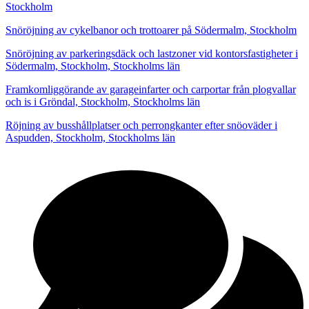
Stockholm
Snöröjning av cykelbanor och trottoarer på Södermalm, Stockholm
Snöröjning av parkeringsdäck och lastzoner vid kontorsfastigheter i
Södermalm, Stockholm, Stockholms län
Framkomliggörande av garageinfarter och carportar från plogvallar
och is i Gröndal, Stockholm, Stockholms län
Röjning av busshållplatser och perrongkanter efter snöoväder i
Aspudden, Stockholm, Stockholms län