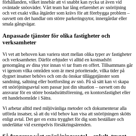
förhållanden, vilket innebär att vi snabbt kan rycka ut även vid
oväntade snöoväder. Vårt team har lång erfarenhet av snöröjning
och vet exakt vilka åtgärder som krävs för att förebygga problem –
oavsett om det handlar om större parkeringsytor, innergårdar eller
smala gångvägar.
Anpassade tjänster för olika fastigheter och
verksamheter
Vi vet att behoven kan variera stort mellan olika typer av fastigheter
och verksamheter. Därför erbjuder vi alltid en kostnadsfri
genomgång av dina ytor innan vi tar fram en offert. Tillsammans går
vi igenom vilka områden som är mest prioriterade, vilka tider på
dygnet insatser behövs och om du önskar tilläggstjänster som
sandning, saltning eller bortforsling av snö. På så sätt kan vi skapa
ett snöröjningsavtal som passar just din situation – oavsett om du
ansvarar för en större bostadsrättsförening, en kontorsfastighet eller
ett handelsområde i Sätra.
Vi arbetar alltid med miljövänliga metoder och dokumenterar alla
utförda insatser, så att du vid behov kan visa att snöröjningen skötts
enligt avtal. Det ger en extra trygghet för dig som beställare och
underlättar vid exempelvis försäkringsärenden.