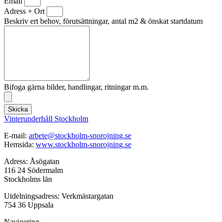
Email
Adress + Ort
Beskriv ert behov, förutsättningar, antal m2 & önskat startdatum
Bifoga gärna bilder, handlingar, ritningar m.m.
Skicka
Vinterunderhåll Stockholm
E-mail:
arbete@stockholm-snorojning.se
Hemsida:
www.stockholm-snorojning.se
Adress: Åsögatan
116 24 Södermalm
Stockholms län
Utdelningsadress: Verkmästargatan
754 36 Uppsala
Navigering