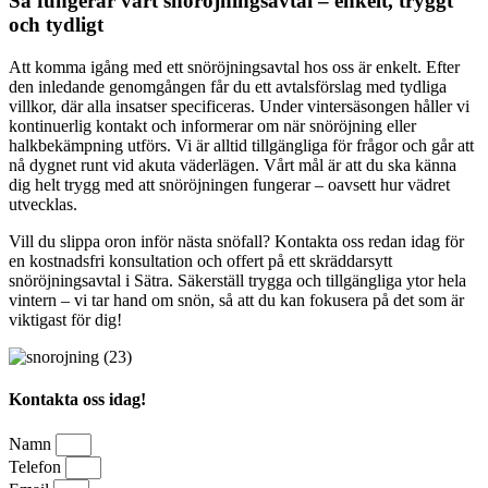
Så fungerar vårt snöröjningsavtal – enkelt, tryggt
och tydligt
Att komma igång med ett snöröjningsavtal hos oss är enkelt. Efter
den inledande genomgången får du ett avtalsförslag med tydliga
villkor, där alla insatser specificeras. Under vintersäsongen håller vi
kontinuerlig kontakt och informerar om när snöröjning eller
halkbekämpning utförs. Vi är alltid tillgängliga för frågor och går att
nå dygnet runt vid akuta väderlägen. Vårt mål är att du ska känna
dig helt trygg med att snöröjningen fungerar – oavsett hur vädret
utvecklas.
Vill du slippa oron inför nästa snöfall? Kontakta oss redan idag för
en kostnadsfri konsultation och offert på ett skräddarsytt
snöröjningsavtal i Sätra. Säkerställ trygga och tillgängliga ytor hela
vintern – vi tar hand om snön, så att du kan fokusera på det som är
viktigast för dig!
Kontakta oss idag!
Namn
Telefon