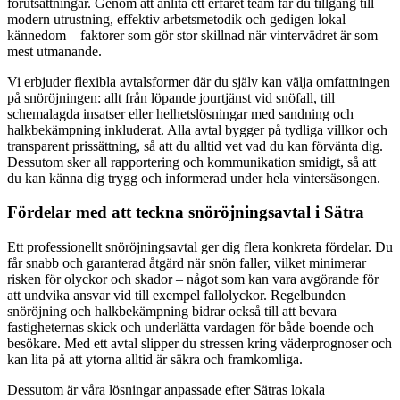
förutsättningar. Genom att anlita ett erfaret team får du tillgång till
modern utrustning, effektiv arbetsmetodik och gedigen lokal
kännedom – faktorer som gör stor skillnad när vintervädret är som
mest utmanande.
Vi erbjuder flexibla avtalsformer där du själv kan välja omfattningen
på snöröjningen: allt från löpande jourtjänst vid snöfall, till
schemalagda insatser eller helhetslösningar med sandning och
halkbekämpning inkluderat. Alla avtal bygger på tydliga villkor och
transparent prissättning, så att du alltid vet vad du kan förvänta dig.
Dessutom sker all rapportering och kommunikation smidigt, så att
du kan känna dig trygg och informerad under hela vintersäsongen.
Fördelar med att teckna snöröjningsavtal i Sätra
Ett professionellt snöröjningsavtal ger dig flera konkreta fördelar. Du
får snabb och garanterad åtgärd när snön faller, vilket minimerar
risken för olyckor och skador – något som kan vara avgörande för
att undvika ansvar vid till exempel fallolyckor. Regelbunden
snöröjning och halkbekämpning bidrar också till att bevara
fastigheternas skick och underlätta vardagen för både boende och
besökare. Med ett avtal slipper du stressen kring väderprognoser och
kan lita på att ytorna alltid är säkra och framkomliga.
Dessutom är våra lösningar anpassade efter Sätras lokala