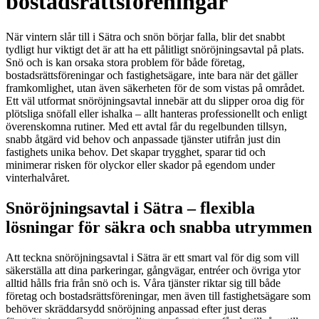
bostadsrättsföreningar
När vintern slår till i Sätra och snön börjar falla, blir det snabbt
tydligt hur viktigt det är att ha ett pålitligt snöröjningsavtal på plats.
Snö och is kan orsaka stora problem för både företag,
bostadsrättsföreningar och fastighetsägare, inte bara när det gäller
framkomlighet, utan även säkerheten för de som vistas på området.
Ett väl utformat snöröjningsavtal innebär att du slipper oroa dig för
plötsliga snöfall eller ishalka – allt hanteras professionellt och enligt
överenskomna rutiner. Med ett avtal får du regelbunden tillsyn,
snabb åtgärd vid behov och anpassade tjänster utifrån just din
fastighets unika behov. Det skapar trygghet, sparar tid och
minimerar risken för olyckor eller skador på egendom under
vinterhalvåret.
Snöröjningsavtal i Sätra – flexibla
lösningar för säkra och snabba utrymmen
Att teckna snöröjningsavtal i Sätra är ett smart val för dig som vill
säkerställa att dina parkeringar, gångvägar, entréer och övriga ytor
alltid hålls fria från snö och is. Våra tjänster riktar sig till både
företag och bostadsrättsföreningar, men även till fastighetsägare som
behöver skräddarsydd snöröjning anpassad efter just deras