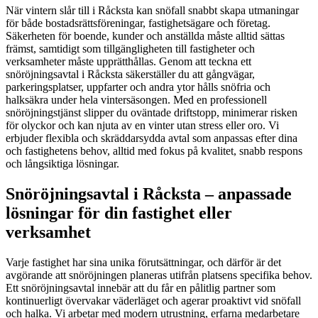
När vintern slår till i Råcksta kan snöfall snabbt skapa utmaningar
för både bostadsrättsföreningar, fastighetsägare och företag.
Säkerheten för boende, kunder och anställda måste alltid sättas
främst, samtidigt som tillgängligheten till fastigheter och
verksamheter måste upprätthållas. Genom att teckna ett
snöröjningsavtal i Råcksta säkerställer du att gångvägar,
parkeringsplatser, uppfarter och andra ytor hålls snöfria och
halksäkra under hela vintersäsongen. Med en professionell
snöröjningstjänst slipper du oväntade driftstopp, minimerar risken
för olyckor och kan njuta av en vinter utan stress eller oro. Vi
erbjuder flexibla och skräddarsydda avtal som anpassas efter dina
och fastighetens behov, alltid med fokus på kvalitet, snabb respons
och långsiktiga lösningar.
Snöröjningsavtal i Råcksta – anpassade
lösningar för din fastighet eller
verksamhet
Varje fastighet har sina unika förutsättningar, och därför är det
avgörande att snöröjningen planeras utifrån platsens specifika behov.
Ett snöröjningsavtal innebär att du får en pålitlig partner som
kontinuerligt övervakar väderläget och agerar proaktivt vid snöfall
och halka. Vi arbetar med modern utrustning, erfarna medarbetare