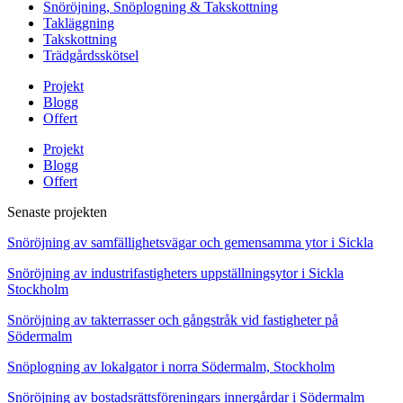
Snöröjning, Snöplogning & Takskottning
Takläggning
Takskottning
Trädgårdsskötsel
Projekt
Blogg
Offert
Projekt
Blogg
Offert
Senaste projekten
Snöröjning av samfällighetsvägar och gemensamma ytor i Sickla
Snöröjning av industrifastigheters uppställningsytor i Sickla
Stockholm
Snöröjning av takterrasser och gångstråk vid fastigheter på
Södermalm
Snöplogning av lokalgator i norra Södermalm, Stockholm
Snöröjning av bostadsrättsföreningars innergårdar i Södermalm