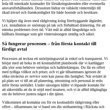
leda till minskade kostnader för försäkringsärenden eller eventuella
ansvarsförhållanden. Dessutom bidrar en välskött vintermiljö till
ökad trivsel och framkomlighet för både boende och besökare.
Vi hjälper dig även med rådgivning kring förebyggande åtgärder,
t.ex. installation av snöstopp på tak och förbättrad dränering, för att
minska problemen över tid. Vårt mål är alltid långsiktiga och
hållbara lösningar som gör vintersäsongen smidig och säker.
Så fungerar processen – från första kontakt till
färdigt avtal
Processen att teckna ett snöröjningsavtal är enkel och transparent. Vi
börjar med att boka in ett kostnadsfritt platsbesök där vi kartlägger
alla ytor som behöver snöröjas och halkbekämpas. Du får en offert
med tydliga villkor och priser, och vi går tillsammans igenom de
olika nivåerna av service som kan passa din fastighet. När avtalet är
på plats ser vi till att all planering, utrustning och personal är redo
inför första snöfallet. Under säsongen håller vi löpande kontakt för
att säkerställa att du är nöjd med insatsen, och vi är alltid tillgängliga
om du behöver justera något i din tjänst.
Välkommen att kontakta oss för en kostnadsfri rådgivning eller
offert – tillsammans tar vi hand om din snöhantering i Råcksta och