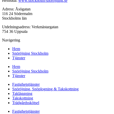
Hemsida:
www.stockholm-snorojning.se
Adress: Åsögatan
116 24 Södermalm
Stockholms län
Utdelningsadress: Verkmästargatan
754 36 Uppsala
Navigering
Hem
Snöröjning Stockholm
Tjänster
Hem
Snöröjning Stockholm
Tjänster
Fastighetstjänster
Snöröjning, Snöplogning & Takskottning
Takläggning
Takskottning
Trädgårdsskötsel
Fastighetstjänster