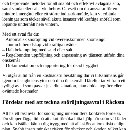
och beprövade metoder för att snabbt och effektivt avlägsna snö,
samt sanda eller salta vid behov. Oavsett om du ansvarar för en
mindre innergård eller ett större industriområde, kan vi erbjuda
lösningar som täcker såväl akuta insatser vid kraftiga snöfall som
löpande underhåll hela vintern.
Med ett avtal får du:
– Automatisk snöröjning vid överenskommen snömängd
– Jour och beredskap vid kraftiga oväder
– Halkbekämpning med sand eller salt
– Regelbunden uppföljning och anpassning av tjänsten utifrån dina
önskemål
– Dokumentation och rapportering för ökad trygghet
Vi utgår alltid från en kostnadsfri besiktning där vi tillsammans går
igenom fastighetens ytor och dina önskemål. Därefter tar vi fram ett
tydligt avtal som passar just din situation, utan dolda avgifter eller
oväntade kostnader.
Fördelar med att teckna snöröjningsavtal i Råcksta
Att ha ett fast avtal för snöröjning innebär flera konkreta fördelar.
Du slipper lägga tid på att akut försöka hitta hjälp när snön väl faller
och kan istället känna dig trygg med att allt sköts automatiskt enligt
plan. Snabb insats minskar risken för olyckor och skador, vilket kan