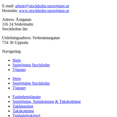
E-mail:
arbete@stockholm-snorojning.se
Hemsida:
www.stockholm-snorojning.se
Adress: Åsögatan
116 24 Södermalm
Stockholms län
Utdelningsadress: Verkmästargatan
754 36 Uppsala
Navigering
Hem
Snöröjning Stockholm
Tjänster
Hem
Snöröjning Stockholm
Tjänster
Fastighetstjänster
Snöröjning, Snöplogning & Takskottning
Takläggning
Takskottning
Trädgårdsskötsel