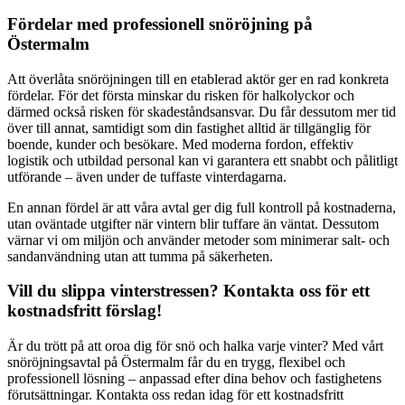
Fördelar med professionell snöröjning på
Östermalm
Att överlåta snöröjningen till en etablerad aktör ger en rad konkreta
fördelar. För det första minskar du risken för halkolyckor och
därmed också risken för skadeståndsansvar. Du får dessutom mer tid
över till annat, samtidigt som din fastighet alltid är tillgänglig för
boende, kunder och besökare. Med moderna fordon, effektiv
logistik och utbildad personal kan vi garantera ett snabbt och pålitligt
utförande – även under de tuffaste vinterdagarna.
En annan fördel är att våra avtal ger dig full kontroll på kostnaderna,
utan oväntade utgifter när vintern blir tuffare än väntat. Dessutom
värnar vi om miljön och använder metoder som minimerar salt- och
sandanvändning utan att tumma på säkerheten.
Vill du slippa vinterstressen? Kontakta oss för ett
kostnadsfritt förslag!
Är du trött på att oroa dig för snö och halka varje vinter? Med vårt
snöröjningsavtal på Östermalm får du en trygg, flexibel och
professionell lösning – anpassad efter dina behov och fastighetens
förutsättningar. Kontakta oss redan idag för ett kostnadsfritt