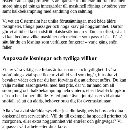
riskerar att skapa problem. Våra tjänster inkluderar allt från manuell
snöröjning på trånga innergårdar till maskinell röjning av större ytor
samt halkbekämpning med sandning och saltning.
Vi vet att Östermalm har unika förutsättningar, med både äldre
fastigheter, trånga passager och höga krav på noggrannhet. Därför
gör vi alltid ett kostnadsfritt platsbesök innan vi lämnar offert, så att
vi kan bedöma vilka maskiner och metoder som passar bäst. På så
sätt får du en lösning som verkligen fungerar – varje gång snön
faller.
Anpassade lösningar och tydliga villkor
Ett av våra viktigaste fokus är transparens och tydlighet. I våra
snöröjningsavtal specificerar vi alltid vad som ingår, hur ofta vi
bevakar väder och när du kan förvänta dig att arbetet utförs. Du kan
välja mellan säsongsavtal med fast pris, där vi tar hand om all
snöröjning och halkbekämpning hela vintern, eller flexibla klippkort
där du betalar per tillfälle. Vi erbjuder även jourtjänster vid akuta
snöfall, så att du aldrig behöver oroa dig för överraskningar.
Alla våra avtal skräddarsys efter just din fastighets behov och dina
önskemål om servicenivå. Vill du till exempel ha speciell prioritet på
morgonen, eller extra noggrannhet vid entréer och gångvägar? Vi
anpassar vårt arbete efter dina krav.