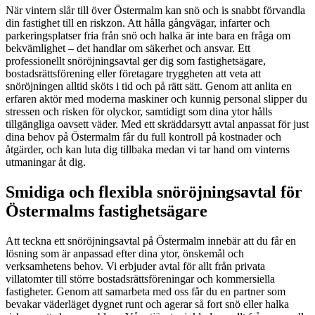
När vintern slår till över Östermalm kan snö och is snabbt förvandla
din fastighet till en riskzon. Att hålla gångvägar, infarter och
parkeringsplatser fria från snö och halka är inte bara en fråga om
bekvämlighet – det handlar om säkerhet och ansvar. Ett
professionellt snöröjningsavtal ger dig som fastighetsägare,
bostadsrättsförening eller företagare tryggheten att veta att
snöröjningen alltid sköts i tid och på rätt sätt. Genom att anlita en
erfaren aktör med moderna maskiner och kunnig personal slipper du
stressen och risken för olyckor, samtidigt som dina ytor hålls
tillgängliga oavsett väder. Med ett skräddarsytt avtal anpassat för just
dina behov på Östermalm får du full kontroll på kostnader och
åtgärder, och kan luta dig tillbaka medan vi tar hand om vinterns
utmaningar åt dig.
Smidiga och flexibla snöröjningsavtal för
Östermalms fastighetsägare
Att teckna ett snöröjningsavtal på Östermalm innebär att du får en
lösning som är anpassad efter dina ytor, önskemål och
verksamhetens behov. Vi erbjuder avtal för allt från privata
villatomter till större bostadsrättsföreningar och kommersiella
fastigheter. Genom att samarbeta med oss får du en partner som
bevakar väderläget dygnet runt och agerar så fort snö eller halka