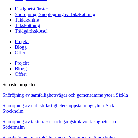
Fastighetstjänster
Snöröjning, Snöplogning & Takskottning
Takläggning
Takskottning
Trädgårdsskötsel
Projekt
Blogg
Offert
Projekt
Blogg
Offert
Senaste projekten
Snöröjning av samfällighetsvägar och gemensamma ytor i Sickla
Snöröjning av industrifastigheters uppställningsytor i Sickla
Stockholm
Snöröjning av takterrasser och gångstråk vid fastigheter på
Södermalm
Snöplogning av lokalgator i norra Södermalm, Stockholm