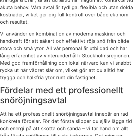
kraftiga snöfall, så att du alltid har någon att kontakta vid
akuta behov. Våra avtal är tydliga, flexibla och utan dolda
kostnader, vilket ger dig full kontroll över både ekonomi
och resultat.
Vi använder en kombination av moderna maskiner och
handkraft för att säkert och effektivt röja snö från både
stora och små ytor. All vår personal är utbildad och har
lång erfarenhet av vinterunderhåll i Stockholmsregionen.
Med god framförhållning och lokal närvaro kan vi snabbt
rycka ut när vädret slår om, vilket gör att du alltid har
trygga och halkfria ytor runt din fastighet.
Fördelar med ett professionellt
snöröjningsavtal
Att ha ett professionellt snöröjningsavtal innebär en rad
konkreta fördelar. För det första slipper du själv lägga tid
och energi på att skotta och sanda – vi tar hand om allt
från första snöflingan till sista isskorpan. Det minskar