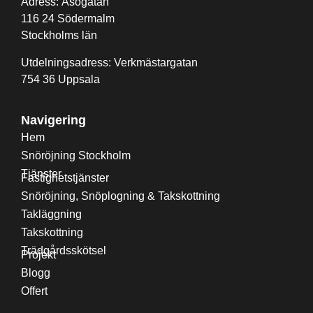
Adress: Åsögatan
116 24 Södermalm
Stockholms län
Utdelningsadress: Verkmästargatan
754 36 Uppsala
Navigering
Hem
Snöröjning Stockholm
Tjänster
Fastighetstjänster
Snöröjning, Snöplogning & Takskottning
Takläggning
Takskottning
Trädgårdsskötsel
Projekt
Blogg
Offert