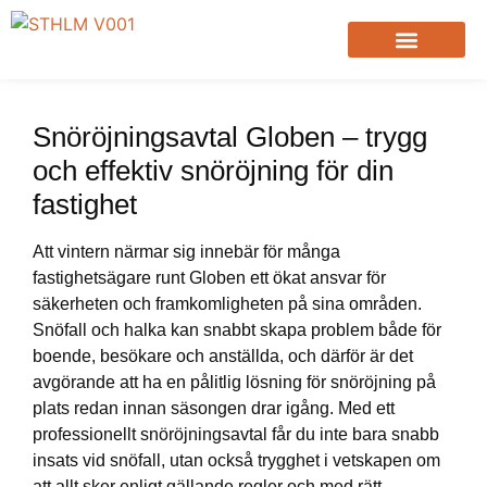
Snöröjningsavtal Globen – trygg
och effektiv snöröjning för din
fastighet
Att vintern närmar sig innebär för många
fastighetsägare runt Globen ett ökat ansvar för
säkerheten och framkomligheten på sina områden.
Snöfall och halka kan snabbt skapa problem både för
boende, besökare och anställda, och därför är det
avgörande att ha en pålitlig lösning för snöröjning på
plats redan innan säsongen drar igång. Med ett
professionellt snöröjningsavtal får du inte bara snabb
insats vid snöfall, utan också trygghet i vetskapen om
att allt sker enligt gällande regler och med rätt