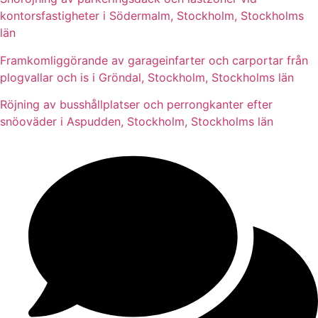
kontorsfastigheter i Södermalm, Stockholm, Stockholms
län
Framkomliggörande av garageinfarter och carportar från
plogvallar och is i Gröndal, Stockholm, Stockholms län
Röjning av busshållplatser och perrongkanter efter
snöoväder i Aspudden, Stockholm, Stockholms län