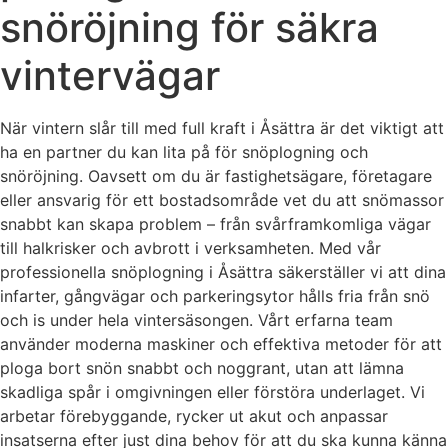
snöröjning för säkra
vintervägar
När vintern slår till med full kraft i Åsättra är det viktigt att
ha en partner du kan lita på för snöplogning och
snöröjning. Oavsett om du är fastighetsägare, företagare
eller ansvarig för ett bostadsområde vet du att snömassor
snabbt kan skapa problem – från svårframkomliga vägar
till halkrisker och avbrott i verksamheten. Med vår
professionella snöplogning i Åsättra säkerställer vi att dina
infarter, gångvägar och parkeringsytor hålls fria från snö
och is under hela vintersäsongen. Vårt erfarna team
använder moderna maskiner och effektiva metoder för att
ploga bort snön snabbt och noggrant, utan att lämna
skadliga spår i omgivningen eller förstöra underlaget. Vi
arbetar förebyggande, rycker ut akut och anpassar
insatserna efter just dina behov för att du ska kunna känna