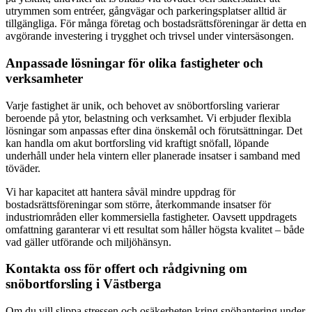
utrymmen som entréer, gångvägar och parkeringsplatser alltid är
tillgängliga. För många företag och bostadsrättsföreningar är detta en
avgörande investering i trygghet och trivsel under vintersäsongen.
Anpassade lösningar för olika fastigheter och
verksamheter
Varje fastighet är unik, och behovet av snöbortforsling varierar
beroende på ytor, belastning och verksamhet. Vi erbjuder flexibla
lösningar som anpassas efter dina önskemål och förutsättningar. Det
kan handla om akut bortforsling vid kraftigt snöfall, löpande
underhåll under hela vintern eller planerade insatser i samband med
töväder.
Vi har kapacitet att hantera såväl mindre uppdrag för
bostadsrättsföreningar som större, återkommande insatser för
industriområden eller kommersiella fastigheter. Oavsett uppdragets
omfattning garanterar vi ett resultat som håller högsta kvalitet – både
vad gäller utförande och miljöhänsyn.
Kontakta oss för offert och rådgivning om
snöbortforsling i Västberga
Om du vill slippa stressen och osäkerheten kring snöhantering under