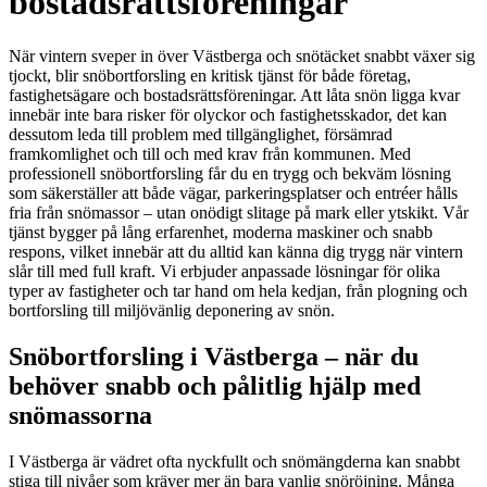
bostadsrättsföreningar
När vintern sveper in över Västberga och snötäcket snabbt växer sig
tjockt, blir snöbortforsling en kritisk tjänst för både företag,
fastighetsägare och bostadsrättsföreningar. Att låta snön ligga kvar
innebär inte bara risker för olyckor och fastighetsskador, det kan
dessutom leda till problem med tillgänglighet, försämrad
framkomlighet och till och med krav från kommunen. Med
professionell snöbortforsling får du en trygg och bekväm lösning
som säkerställer att både vägar, parkeringsplatser och entréer hålls
fria från snömassor – utan onödigt slitage på mark eller ytskikt. Vår
tjänst bygger på lång erfarenhet, moderna maskiner och snabb
respons, vilket innebär att du alltid kan känna dig trygg när vintern
slår till med full kraft. Vi erbjuder anpassade lösningar för olika
typer av fastigheter och tar hand om hela kedjan, från plogning och
bortforsling till miljövänlig deponering av snön.
Snöbortforsling i Västberga – när du
behöver snabb och pålitlig hjälp med
snömassorna
I Västberga är vädret ofta nyckfullt och snömängderna kan snabbt
stiga till nivåer som kräver mer än bara vanlig snöröjning. Många