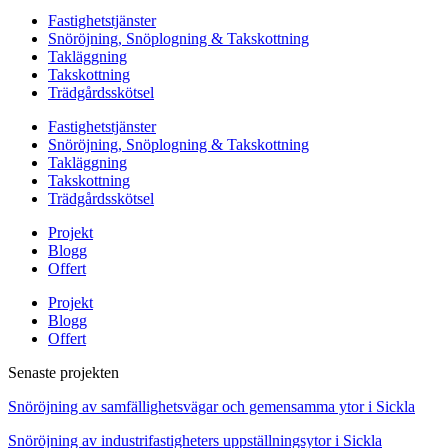
Fastighetstjänster
Snöröjning, Snöplogning & Takskottning
Takläggning
Takskottning
Trädgårdsskötsel
Fastighetstjänster
Snöröjning, Snöplogning & Takskottning
Takläggning
Takskottning
Trädgårdsskötsel
Projekt
Blogg
Offert
Projekt
Blogg
Offert
Senaste projekten
Snöröjning av samfällighetsvägar och gemensamma ytor i Sickla
Snöröjning av industrifastigheters uppställningsytor i Sickla