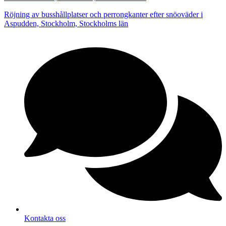
Röjning av busshållplatser och perrongkanter efter snöoväder i
Aspudden, Stockholm, Stockholms län
Kontakta oss