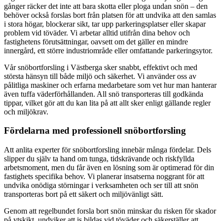
gånger räcker det inte att bara skotta eller ploga undan snön – den
behöver också forslas bort från platsen för att undvika att den samlas
i stora högar, blockerar sikt, tar upp parkeringsplatser eller skapar
problem vid töväder. Vi arbetar alltid utifrån dina behov och
fastighetens förutsättningar, oavsett om det gäller en mindre
innergård, ett större industriområde eller omfattande parkeringsytor.
Vår snöbortforsling i Västberga sker snabbt, effektivt och med
största hänsyn till både miljö och säkerhet. Vi använder oss av
pålitliga maskiner och erfarna medarbetare som vet hur man hanterar
även tuffa väderförhållanden. All snö transporteras till godkända
tippar, vilket gör att du kan lita på att allt sker enligt gällande regler
och miljökrav.
Fördelarna med professionell snöbortforsling
Att anlita experter för snöbortforsling innebär många fördelar. Dels
slipper du själv ta hand om tunga, tidskrävande och riskfyllda
arbetsmoment, men du får även en lösning som är optimerad för din
fastighets specifika behov. Vi planerar insatserna noggrant för att
undvika onödiga störningar i verksamheten och ser till att snön
transporteras bort på ett säkert och miljövänligt sätt.
Genom att regelbundet forsla bort snön minskar du risken för skador
på ytskikt, undviker att is bildas vid töväder och säkerställer att