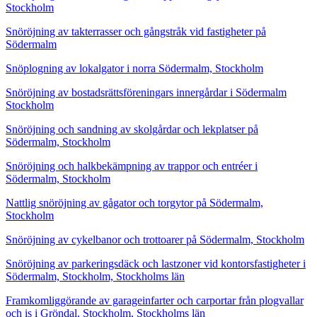
Stockholm
Snöröjning av takterrasser och gångstråk vid fastigheter på
Södermalm
Snöplogning av lokalgator i norra Södermalm, Stockholm
Snöröjning av bostadsrättsföreningars innergårdar i Södermalm
Stockholm
Snöröjning och sandning av skolgårdar och lekplatser på
Södermalm, Stockholm
Snöröjning och halkbekämpning av trappor och entréer i
Södermalm, Stockholm
Nattlig snöröjning av gågator och torgytor på Södermalm,
Stockholm
Snöröjning av cykelbanor och trottoarer på Södermalm, Stockholm
Snöröjning av parkeringsdäck och lastzoner vid kontorsfastigheter i
Södermalm, Stockholm, Stockholms län
Framkomliggörande av garageinfarter och carportar från plogvallar
och is i Gröndal, Stockholm, Stockholms län