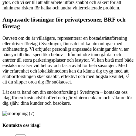
ytor, och vi ser till att allt arbete utförs snabbt och säkert för att
minimera risken för halka och andra vinterrelaterade problem.
Anpassade lösningar för privatpersoner, BRF och
företag
Oavsett om du är villaägare, representerar en bostadsrättsförening
eller driver företag i Svedmyra, finns det olika utmaningar med
snöhantering. Vi erbjuder personligt anpassade lösningar där vi tar
hänsyn till dina specifika behov – från mindre innergårdar och
entréer till stora parkeringsplatser och lastytor. Vi kan bistå med både
enstaka insatser vid behov och fasta avtal för hela säsongen. Med
vår erfarenhet och lokalkännedom kan du känna dig trygg med att
snöbortforslingen sker snabbt, effektivt och med högsta kvalitet, så
att du slipper oroa dig för snökaoset.
Låt oss ta hand om din snöbortforsling i Svedmyra – kontakta oss
idag för en kostnadsfri offert och gör vintern enklare och säkrare för
dig själv, dina kunder och besökare.
Kontakta oss idag!