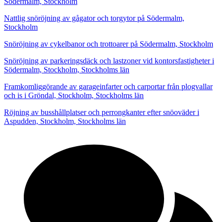
Södermalm, Stockholm
Nattlig snöröjning av gågator och torgytor på Södermalm,
Stockholm
Snöröjning av cykelbanor och trottoarer på Södermalm, Stockholm
Snöröjning av parkeringsdäck och lastzoner vid kontorsfastigheter i
Södermalm, Stockholm, Stockholms län
Framkomliggörande av garageinfarter och carportar från plogvallar
och is i Gröndal, Stockholm, Stockholms län
Röjning av busshållplatser och perrongkanter efter snöoväder i
Aspudden, Stockholm, Stockholms län