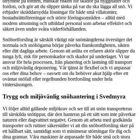
utrymme på tomten, minskar risken för skador på byggnader och
fordon, och gör att du slipper tänka på var du ska lägga all snö. Vi
erbjuder skräddarsydda lösningar för både små villatomter,
bostadsrättsföreningar och större företagsområden – alltid med
modern utrustning och utbildad personal som arbetar effektivt och
säkert även under svåra väderförhållanden.
Snöbortforsling är särskilt viktigt när snömängderna överstiger det
normala och snöhögarna börjar påverka framkomligheten, sikten
eller ditt dagliga arbete. Genom att anlita en erfaren aktör slipper du
tunga lyft, risk för personskador och skador på underlaget. Vi tar
ansvar för hela processen, från planering och lastning till transport
och miljövänlig deponering. Vår tjänst är flexibel och vi anpassar
oss efter dina behov – oavsett om du behöver akut hjälp efter ett
oväntat snöfall eller regelbunden bortforsling under hela
vintersäsongen.
Trygg och miljövänlig snöhantering i Svedmyra
Vi följer alltid gällande miljökrav och ser till att snön transporteras
till särskilda snötippar, där den hanteras på ett sätt som inte påverkar
naturen eller dagvattnet negativt. Genom att arbeta med godkända
transporter och rutiner säkerställer vi att din snöbortforsling sker på
ett hållbart sätt, samtidigt som vi minimerar störningar för dig och
dina grannar. Våra maskiner är anpassade för både små och stora