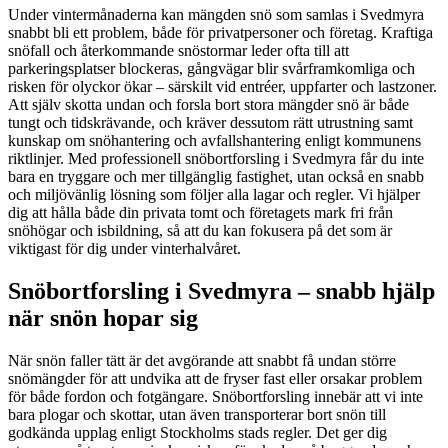
Under vintermånaderna kan mängden snö som samlas i Svedmyra
snabbt bli ett problem, både för privatpersoner och företag. Kraftiga
snöfall och återkommande snöstormar leder ofta till att
parkeringsplatser blockeras, gångvägar blir svårframkomliga och
risken för olyckor ökar – särskilt vid entréer, uppfarter och lastzoner.
Att själv skotta undan och forsla bort stora mängder snö är både
tungt och tidskrävande, och kräver dessutom rätt utrustning samt
kunskap om snöhantering och avfallshantering enligt kommunens
riktlinjer. Med professionell snöbortforsling i Svedmyra får du inte
bara en tryggare och mer tillgänglig fastighet, utan också en snabb
och miljövänlig lösning som följer alla lagar och regler. Vi hjälper
dig att hålla både din privata tomt och företagets mark fri från
snöhögar och isbildning, så att du kan fokusera på det som är
viktigast för dig under vinterhalvåret.
Snöbortforsling i Svedmyra – snabb hjälp
när snön hopar sig
När snön faller tätt är det avgörande att snabbt få undan större
snömängder för att undvika att de fryser fast eller orsakar problem
för både fordon och fotgängare. Snöbortforsling innebär att vi inte
bara plogar och skottar, utan även transporterar bort snön till
godkända upplag enligt Stockholms stads regler. Det ger dig