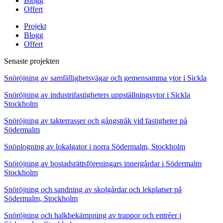
Blogg
Offert
Projekt
Blogg
Offert
Senaste projekten
Snöröjning av samfällighetsvägar och gemensamma ytor i Sickla
Snöröjning av industrifastigheters uppställningsytor i Sickla
Stockholm
Snöröjning av takterrasser och gångstråk vid fastigheter på
Södermalm
Snöplogning av lokalgator i norra Södermalm, Stockholm
Snöröjning av bostadsrättsföreningars innergårdar i Södermalm
Stockholm
Snöröjning och sandning av skolgårdar och lekplatser på
Södermalm, Stockholm
Snöröjning och halkbekämpning av trappor och entréer i