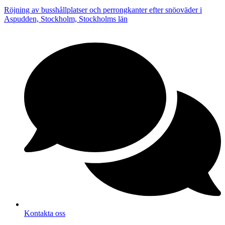
Röjning av busshållplatser och perrongkanter efter snöoväder i
Aspudden, Stockholm, Stockholms län
Kontakta oss