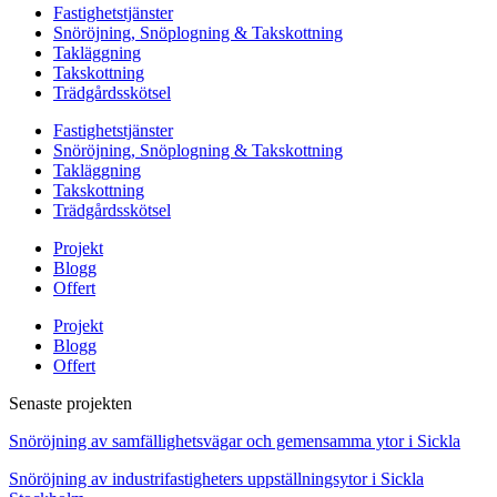
Fastighetstjänster
Snöröjning, Snöplogning & Takskottning
Takläggning
Takskottning
Trädgårdsskötsel
Fastighetstjänster
Snöröjning, Snöplogning & Takskottning
Takläggning
Takskottning
Trädgårdsskötsel
Projekt
Blogg
Offert
Projekt
Blogg
Offert
Senaste projekten
Snöröjning av samfällighetsvägar och gemensamma ytor i Sickla
Snöröjning av industrifastigheters uppställningsytor i Sickla