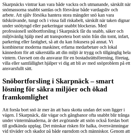
Skarpnäcks vintrar kan vara både vackra och utmanande, särskilt när
snömassorna snabbt samlas och försvårar både vardagsliv och
arbete. Att själv försöka hantera stora mängder snö kan vara
tidskrävande, tungt och i vissa fall riskabelt, särskilt när taken dignar
under snötyngd eller parkeringar snabbt blockeras. Med
professionell snöbortforsling i Skarpnäck får du snabb, säker och
miljövänlig hjälp med att transportera bort snön från din tomt, infart,
parkering eller fastighet, så att du kan fokusera på annat. Vi
kombinerar moderna maskiner, erfarna medarbetare och lokal
kännedom för att säkerställa att din miljö är trygg och tillgänglig hela
vintern. Oavsett om du ansvarar för en bostadsrättsförening, företag,
villa eller samfällighet hjälper vi dig att bli av med snöproblem på ett
ansvarsfullt sätt.
Snöbortforsling i Skarpnäck – smart
lösning för säkra miljöer och ökad
framkomlighet
Att forsla bort snö är mer än att bara skotta undan det som ligger i
vägen. I Skarpnäck, där vägar och gångbanor ofta snabbt blir trånga
under vintermånaderna, är det avgörande att snön också forslas bort
till godkända upplag. Det minskar risken för halka, översvämningar
vid töväder och skador på både egendom och människor. Genom att