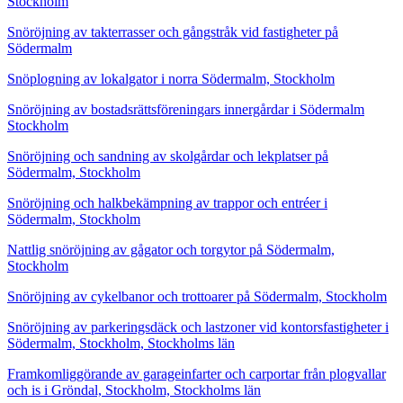
Stockholm
Snöröjning av takterrasser och gångstråk vid fastigheter på
Södermalm
Snöplogning av lokalgator i norra Södermalm, Stockholm
Snöröjning av bostadsrättsföreningars innergårdar i Södermalm
Stockholm
Snöröjning och sandning av skolgårdar och lekplatser på
Södermalm, Stockholm
Snöröjning och halkbekämpning av trappor och entréer i
Södermalm, Stockholm
Nattlig snöröjning av gågator och torgytor på Södermalm,
Stockholm
Snöröjning av cykelbanor och trottoarer på Södermalm, Stockholm
Snöröjning av parkeringsdäck och lastzoner vid kontorsfastigheter i
Södermalm, Stockholm, Stockholms län
Framkomliggörande av garageinfarter och carportar från plogvallar
och is i Gröndal, Stockholm, Stockholms län