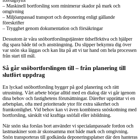
företagsytor
– Maskinell bortforsling som minimerar skador på mark och
omgivning
– Miljöanpassad transport och deponering enligt gällande
föreskrifter
– Trygghet genom dokumentation och försäkringar
Dessutom är våra snöbortforslingstjänster tidseffektiva och hjälper
dig spara både tid och ansträngning. Du slipper bekymra dig över
var snön ska läggas och kan lita på att vi tar hand om hela processen
från start till mål.
Så går snöbortforslingen till – från planering till
slutfört uppdrag
En lyckad snöbortforsling bygger på god planering och rätt
utrustning. Vårt arbete börjar alltid med en dialog där vi går igenom
dina behov och fastighetens förutsättningar. Därefter upprättar vi en
arbetsplan, ofta med prioriterade ytor för extra säkerhet och
framkomlighet. Vid behov kan vi även kombinera snöskottning med
bortforsling, särskilt vid kraftiga snöfall eller isbildning.
När snön ska forslas bort använder vi specialanpassade fordon och
lastmaskiner som är skonsamma mot både mark och omgivning.
Snön transporteras till godkända deponeringsplatser där den hanteras