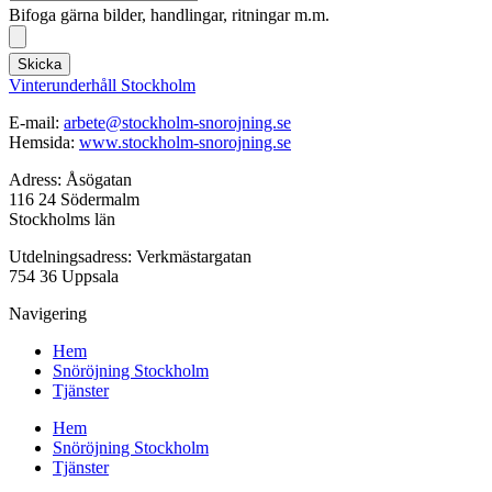
Bifoga gärna bilder, handlingar, ritningar m.m.
Skicka
Vinterunderhåll Stockholm
E-mail:
arbete@stockholm-snorojning.se
Hemsida:
www.stockholm-snorojning.se
Adress: Åsögatan
116 24 Södermalm
Stockholms län
Utdelningsadress: Verkmästargatan
754 36 Uppsala
Navigering
Hem
Snöröjning Stockholm
Tjänster
Hem
Snöröjning Stockholm
Tjänster