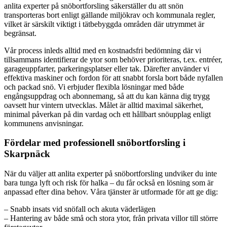
anlita experter på snöbortforsling säkerställer du att snön
transporteras bort enligt gällande miljökrav och kommunala regler,
vilket är särskilt viktigt i tätbebyggda områden där utrymmet är
begränsat.
Vår process inleds alltid med en kostnadsfri bedömning där vi
tillsammans identifierar de ytor som behöver prioriteras, t.ex. entréer,
garageuppfarter, parkeringsplatser eller tak. Därefter använder vi
effektiva maskiner och fordon för att snabbt forsla bort både nyfallen
och packad snö. Vi erbjuder flexibla lösningar med både
engångsuppdrag och abonnemang, så att du kan känna dig trygg
oavsett hur vintern utvecklas. Målet är alltid maximal säkerhet,
minimal påverkan på din vardag och ett hållbart snöupplag enligt
kommunens anvisningar.
Fördelar med professionell snöbortforsling i
Skarpnäck
När du väljer att anlita experter på snöbortforsling undviker du inte
bara tunga lyft och risk för halka – du får också en lösning som är
anpassad efter dina behov. Våra tjänster är utformade för att ge dig:
– Snabb insats vid snöfall och akuta väderlägen
– Hantering av både små och stora ytor, från privata villor till större