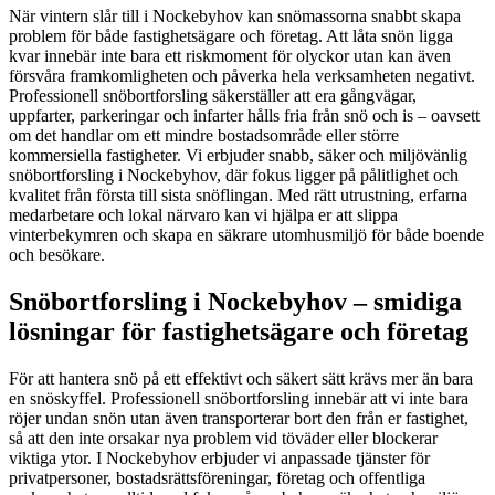
När vintern slår till i Nockebyhov kan snömassorna snabbt skapa
problem för både fastighetsägare och företag. Att låta snön ligga
kvar innebär inte bara ett riskmoment för olyckor utan kan även
försvåra framkomligheten och påverka hela verksamheten negativt.
Professionell snöbortforsling säkerställer att era gångvägar,
uppfarter, parkeringar och infarter hålls fria från snö och is – oavsett
om det handlar om ett mindre bostadsområde eller större
kommersiella fastigheter. Vi erbjuder snabb, säker och miljövänlig
snöbortforsling i Nockebyhov, där fokus ligger på pålitlighet och
kvalitet från första till sista snöflingan. Med rätt utrustning, erfarna
medarbetare och lokal närvaro kan vi hjälpa er att slippa
vinterbekymren och skapa en säkrare utomhusmiljö för både boende
och besökare.
Snöbortforsling i Nockebyhov – smidiga
lösningar för fastighetsägare och företag
För att hantera snö på ett effektivt och säkert sätt krävs mer än bara
en snöskyffel. Professionell snöbortforsling innebär att vi inte bara
röjer undan snön utan även transporterar bort den från er fastighet,
så att den inte orsakar nya problem vid töväder eller blockerar
viktiga ytor. I Nockebyhov erbjuder vi anpassade tjänster för
privatpersoner, bostadsrättsföreningar, företag och offentliga