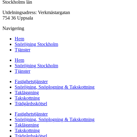
Stockholms län
Utdelningsadress: Verkmästargatan
754 36 Uppsala
Navigering
Hem
Snöröjning Stockholm
Tjänster
Hem
Snöröjning Stockholm
Tjänster
Fastighetstjänster
Snöröjning, Snöplogning & Takskottning
Takläggning
Takskottning
Trädgårdsskötsel
Fastighetstjänster
Snöröjning, Snöplogning & Takskottning
Takläggning
Takskottning
Trädgårdsskötsel