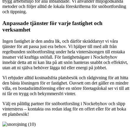
trygg arbetsmiljö för alla inblandade. Vi använder miljögodkända
metoder och följer alltid de lokala föreskrifterna för snöbortforsling
och tippning.
Anpassade tjänster för varje fastighet och
verksamhet
Ingen fastighet är den andra lik, och därför skräddarsyr vi våra
tjänster för att passa just era behov. Vi hjälper till med allt från
regelbunden snöbortforsling under hela vintersäsongen till enstaka
insatser vid kraftiga snöfall. För fastighetsägare i Nockebyhov
innebär detta att ni kan lita på att snön hanteras snabbt och effektivt,
utan att ni själva behöver lägga tid eller energi på jobbet.
Vi erbjuder alltid kostnadsfria platsbesök och rådgivning för att hitta
den bästa lösningen för er fastighet. Oavsett om det gäller en mindre
villa, en bostadsrättsförening eller en större företagslokal ser vi till att
ni får en trygg och bekymmersfri vinter.
Välj en pålitlig partner för snöbortforsling i Nockebyhov och slipp
vinterstress – kontakta oss redan idag för en offert eller för att boka
ett platsbesök!