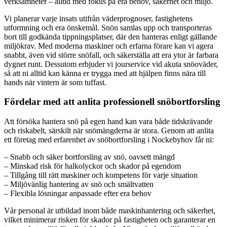
verksamheter – alltid med fokus på era behov, säkerhet och miljö.
Vi planerar varje insats utifrån väderprognoser, fastighetens
utformning och era önskemål. Snön samlas upp och transporteras
bort till godkända tippningsplatser, där den hanteras enligt gällande
miljökrav. Med moderna maskiner och erfarna förare kan vi agera
snabbt, även vid större snöfall, och säkerställa att era ytor är farbara
dygnet runt. Dessutom erbjuder vi jourservice vid akuta snöoväder,
så att ni alltid kan känna er trygga med att hjälpen finns nära till
hands när vintern är som tuffast.
Fördelar med att anlita professionell snöbortforsling
Att försöka hantera snö på egen hand kan vara både tidskrävande
och riskabelt, särskilt när snömängderna är stora. Genom att anlita
ett företag med erfarenhet av snöbortforsling i Nockebyhov får ni:
– Snabb och säker bortforsling av snö, oavsett mängd
– Minskad risk för halkolyckor och skador på egendom
– Tillgång till rätt maskiner och kompetens för varje situation
– Miljövänlig hantering av snö och smältvatten
– Flexibla lösningar anpassade efter era behov
Vår personal är utbildad inom både maskinhantering och säkerhet,
vilket minimerar risken för skador på fastigheten och garanterar en