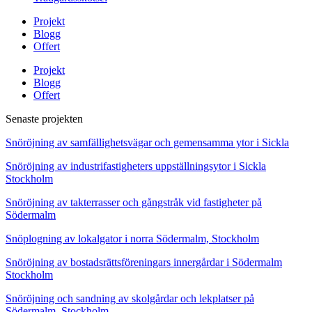
Projekt
Blogg
Offert
Projekt
Blogg
Offert
Senaste projekten
Snöröjning av samfällighetsvägar och gemensamma ytor i Sickla
Snöröjning av industrifastigheters uppställningsytor i Sickla
Stockholm
Snöröjning av takterrasser och gångstråk vid fastigheter på
Södermalm
Snöplogning av lokalgator i norra Södermalm, Stockholm
Snöröjning av bostadsrättsföreningars innergårdar i Södermalm
Stockholm
Snöröjning och sandning av skolgårdar och lekplatser på
Södermalm, Stockholm