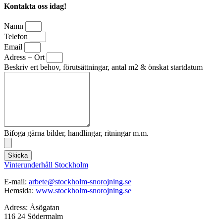
Kontakta oss idag!
Namn
Telefon
Email
Adress + Ort
Beskriv ert behov, förutsättningar, antal m2 & önskat startdatum
Bifoga gärna bilder, handlingar, ritningar m.m.
Skicka
Vinterunderhåll Stockholm
E-mail:
arbete@stockholm-snorojning.se
Hemsida:
www.stockholm-snorojning.se
Adress: Åsögatan
116 24 Södermalm