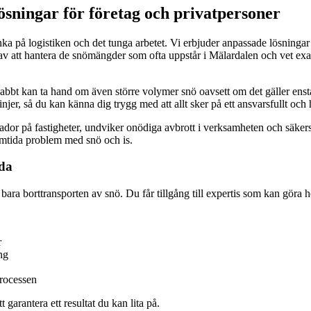
ösningar för företag och privatpersoner
nka på logistiken och det tunga arbetet. Vi erbjuder anpassade lösningar f
av att hantera de snömängder som ofta uppstår i Mälardalen och vet exak
nabbt kan ta hand om även större volymer snö oavsett om det gäller enstak
er, så du kan känna dig trygg med att allt sker på ett ansvarsfullt och h
dor på fastigheter, undviker onödiga avbrott i verksamheten och säkerstäl
amtida problem med snö och is.
nda
n bara borttransporten av snö. Du får tillgång till expertis som kan göra 
r
ng
rocessen
garantera ett resultat du kan lita på.