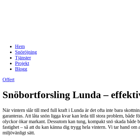
Hem
Snöröjning
Tjänster
Projekt
Blogg
Offert
Snöbortforsling Lunda – effektiv
När vintern slår till med full kraft i Lunda är det ofta inte bara sko
garanteras. Att låta snön ligga kvar kan leda till stora problem, både 
olyckor ökar markant. Dessutom kan tung, kompakt snö skada både byggn
fastighet – så att du kan känna dig trygg hela vintern. Vi tar hand om 
miljövänligt sätt.