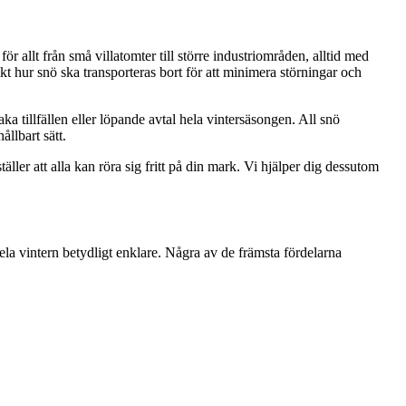
ör allt från små villatomter till större industriområden, alltid med
t hur snö ska transporteras bort för att minimera störningar och
a tillfällen eller löpande avtal hela vintersäsongen. All snö
ållbart sätt.
ler att alla kan röra sig fritt på din mark. Vi hjälper dig dessutom
hela vintern betydligt enklare. Några av de främsta fördelarna