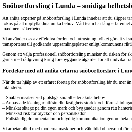
Snöbortforsling i Lunda – smidiga helhetsl
Att anlita experter på snöbortforsling i Lunda innebär att du slipper tä
fokus på att uppfylla dina unika behov. Vårt team har lång erfarenhet 
maximera säkerheten.
Vi använder oss av effektiva fordon och utrustning, vilket gör att vi s
transporteras till godkända uppsamlingsplatser enligt kommunens riktlinj
Genom att välja professionell snöbortforsling minskar du risken för ska
gärna med rådgivning kring förebyggande åtgärder för att undvika fr
Fördelar med att anlita erfarna snöbortforslare i Lu
När du tar hjälp av ett erfaret företag för snöbortforsling får du mer ä
inkluderar:
– Snabba insatser vid plötsliga snöfall eller akuta behov
– Anpassade lösningar utifrån din fastighets storlek och förutsättninga
– Minskat slitage på din egen mark och byggnader genom rätt hanteri
– Minskad risk för olyckor och personskador
– Fullständig dokumentation och tydlig kommunikation genom hela p
Vi arbetar alltid med moderna maskiner och välutbildad personal för att 