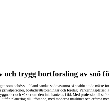
 och trygg bortforsling av snö fö
ttningen som behövs – ibland samlas snömassorna så snabbt att de måste f
för privatpersoner, bostadsrättsföreningar och företag. Parkeringsplatser
ader och växter om den inte hanteras i tid. Med professionell snöbortfo
allt från planering till utförande, med moderna maskiner och erfarna medar