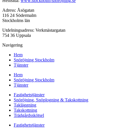
Hemsida:
www.stockholm-snorojning.se
Adress: Åsögatan
116 24 Södermalm
Stockholms län
Utdelningsadress: Verkmästargatan
754 36 Uppsala
Navigering
Hem
Snöröjning Stockholm
Tjänster
Hem
Snöröjning Stockholm
Tjänster
Fastighetstjänster
Snöröjning, Snöplogning & Takskottning
Takläggning
Takskottning
Trädgårdsskötsel
Fastighetstjänster