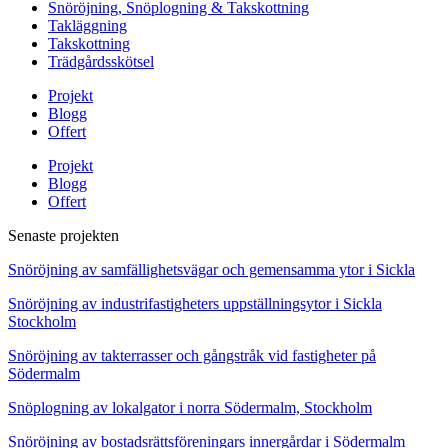
Snöröjning, Snöplogning & Takskottning
Takläggning
Takskottning
Trädgårdsskötsel
Projekt
Blogg
Offert
Projekt
Blogg
Offert
Senaste projekten
Snöröjning av samfällighetsvägar och gemensamma ytor i Sickla
Snöröjning av industrifastigheters uppställningsytor i Sickla
Stockholm
Snöröjning av takterrasser och gångstråk vid fastigheter på
Södermalm
Snöplogning av lokalgator i norra Södermalm, Stockholm
Snöröjning av bostadsrättsföreningars innergårdar i Södermalm