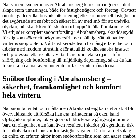
När vintern sveper in över Abrahamsberg kan snömängder snabbt
skapa stora utmaningar, både för fastighetsägare och företag. Oavsett
om det gäller villa, bostadsrättsförening eller kommersiell fastighet är
det avgörande att snabbt och säkert bli av med snö för att undvika
olyckor, minska risken för skador och upprätthålla framkomlighet.
Vi erbjuder komplett snöbortforsling i Abrahamsberg, skräddarsydd
för dig som söker ett bekymmersfritt och pålitligt sätt att hantera
vinterns snöproblem. Vårt dedikerade team har lång erfarenhet och
arbetar med modern utrustning för att alltid ge dig snabba insatser
och professionella resultat. Vi tar hand om hela kedjan – från
snöröjning och bortforsling till miljöriktig deponering, så att du kan
fokusera på annat även under de tuffaste vintermånaderna.
Snöbortforsling i Abrahamsberg –
säkerhet, framkomlighet och komfort
hela vintern
När snön faller tätt och ihållande i Abrahamsberg kan det snabbt bli
överväldigande att försöka hantera mängderna på egen hand.
Oplogade uppfarter, taktyngder och blockerade gångvägar är inte
bara en olägenhet utan kan även resultera i skador på egendom, risk
för fallolyckor och ansvar för fastighetsägaren. Därför är det viktigt
att anlita en erfaren aktör inom snöbortforsling som kan agera snabbt