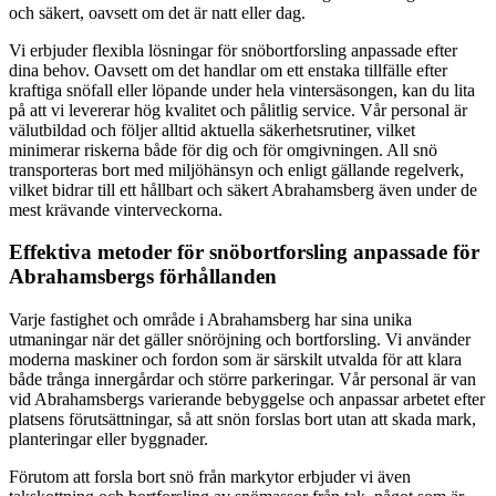
och säkert, oavsett om det är natt eller dag.
Vi erbjuder flexibla lösningar för snöbortforsling anpassade efter
dina behov. Oavsett om det handlar om ett enstaka tillfälle efter
kraftiga snöfall eller löpande under hela vintersäsongen, kan du lita
på att vi levererar hög kvalitet och pålitlig service. Vår personal är
välutbildad och följer alltid aktuella säkerhetsrutiner, vilket
minimerar riskerna både för dig och för omgivningen. All snö
transporteras bort med miljöhänsyn och enligt gällande regelverk,
vilket bidrar till ett hållbart och säkert Abrahamsberg även under de
mest krävande vinterveckorna.
Effektiva metoder för snöbortforsling anpassade för
Abrahamsbergs förhållanden
Varje fastighet och område i Abrahamsberg har sina unika
utmaningar när det gäller snöröjning och bortforsling. Vi använder
moderna maskiner och fordon som är särskilt utvalda för att klara
både trånga innergårdar och större parkeringar. Vår personal är van
vid Abrahamsbergs varierande bebyggelse och anpassar arbetet efter
platsens förutsättningar, så att snön forslas bort utan att skada mark,
planteringar eller byggnader.
Förutom att forsla bort snö från markytor erbjuder vi även