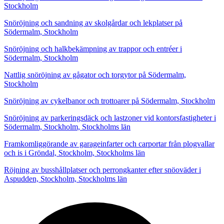
Stockholm
Snöröjning och sandning av skolgårdar och lekplatser på
Södermalm, Stockholm
Snöröjning och halkbekämpning av trappor och entréer i
Södermalm, Stockholm
Nattlig snöröjning av gågator och torgytor på Södermalm,
Stockholm
Snöröjning av cykelbanor och trottoarer på Södermalm, Stockholm
Snöröjning av parkeringsdäck och lastzoner vid kontorsfastigheter i
Södermalm, Stockholm, Stockholms län
Framkomliggörande av garageinfarter och carportar från plogvallar
och is i Gröndal, Stockholm, Stockholms län
Röjning av busshållplatser och perrongkanter efter snöoväder i
Aspudden, Stockholm, Stockholms län