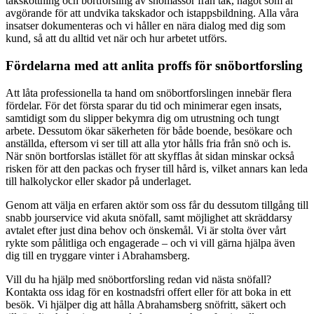
takskottning och bortforsling av snömassor från tak, något som är
avgörande för att undvika takskador och istappsbildning. Alla våra
insatser dokumenteras och vi håller en nära dialog med dig som
kund, så att du alltid vet när och hur arbetet utförs.
Fördelarna med att anlita proffs för snöbortforsling
Att låta professionella ta hand om snöbortforslingen innebär flera
fördelar. För det första sparar du tid och minimerar egen insats,
samtidigt som du slipper bekymra dig om utrustning och tungt
arbete. Dessutom ökar säkerheten för både boende, besökare och
anställda, eftersom vi ser till att alla ytor hålls fria från snö och is.
När snön bortforslas istället för att skyfflas åt sidan minskar också
risken för att den packas och fryser till hård is, vilket annars kan leda
till halkolyckor eller skador på underlaget.
Genom att välja en erfaren aktör som oss får du dessutom tillgång till
snabb jourservice vid akuta snöfall, samt möjlighet att skräddarsy
avtalet efter just dina behov och önskemål. Vi är stolta över vårt
rykte som pålitliga och engagerade – och vi vill gärna hjälpa även
dig till en tryggare vinter i Abrahamsberg.
Vill du ha hjälp med snöbortforsling redan vid nästa snöfall?
Kontakta oss idag för en kostnadsfri offert eller för att boka in ett
besök. Vi hjälper dig att hålla Abrahamsberg snöfritt, säkert och