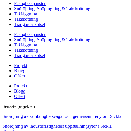
Fastighetstjänster
Snöröjning, Snöplogning & Takskottning
Takläggning
Takskottning
Trädgårdsskötsel
Fastighetstjänster
Snöröjning, Snöplogning & Takskottning
Takläggning
Takskottning
Trädgårdsskötsel
Projekt
Blogg
Offert
Projekt
Blogg
Offert
Senaste projekten
Snöröjning av samfällighetsvägar och gemensamma ytor i Sickla
Snöröjning av industrifastigheters uppställningsytor i Sickla