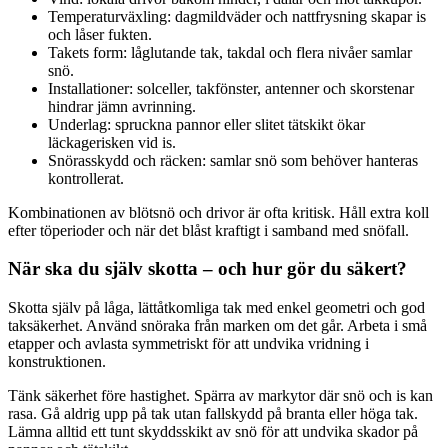
Temperaturväxling: dagmildväder och nattfrysning skapar is
och låser fukten.
Takets form: låglutande tak, takdal och flera nivåer samlar
snö.
Installationer: solceller, takfönster, antenner och skorstenar
hindrar jämn avrinning.
Underlag: spruckna pannor eller slitet tätskikt ökar
läckagerisken vid is.
Snörasskydd och räcken: samlar snö som behöver hanteras
kontrollerat.
Kombinationen av blötsnö och drivor är ofta kritisk. Håll extra koll
efter töperioder och när det blåst kraftigt i samband med snöfall.
När ska du själv skotta – och hur gör du säkert?
Skotta själv på låga, lättåtkomliga tak med enkel geometri och god
taksäkerhet. Använd snöraka från marken om det går. Arbeta i små
etapper och avlasta symmetriskt för att undvika vridning i
konstruktionen.
Tänk säkerhet före hastighet. Spärra av markytor där snö och is kan
rasa. Gå aldrig upp på tak utan fallskydd på branta eller höga tak.
Lämna alltid ett tunt skyddsskikt av snö för att undvika skador på