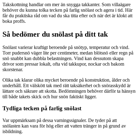
Takskottning handlar om mer än snygga takkanter. Som villaägare
behöver du kunna tolka tecken på farlig snölast och agera i tid. Här
får du praktiska råd om vad du ska titta efter och när det är klokt att
boka proffs.
Så bedömer du snölast på ditt tak
Snölast varierar kraftigt beroende på snötyp, temperatur och vind.
Torr pudersnö väger lite per centimeter, medan blötsnö eller regn på
snö snabbt kan dubbla belastningen. Vind kan dessutom skapa
drivor som pressar lokalt, ofta vid takkupor, nockar och bakom
skorstenar.
Olika tak klarar olika mycket beroende på konstruktion, ålder och
underhåll. Ett välskött tak med rätt taksäkerhet och snörasskydd är
lättare och säkrare att skotta. Bedömningen behöver därför ta hänsyn
till både takets skick och hur snön faktiskt ligger.
Tydliga tecken på farlig snölast
Var uppmärksam på dessa varningssignaler. De tyder på att
snölasten kan vara för hög eller att vatten tränger in på grund av
isbildning.