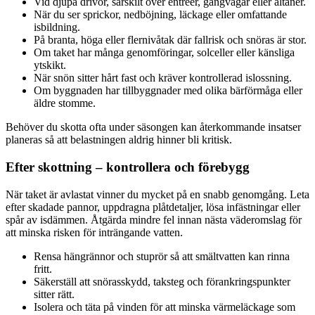
Vid djupa drivor, särskilt över entréer, gångvägar eller altaner.
När du ser sprickor, nedböjning, läckage eller omfattande
isbildning.
På branta, höga eller flernivåtak där fallrisk och snöras är stor.
Om taket har många genomföringar, solceller eller känsliga
ytskikt.
När snön sitter hårt fast och kräver kontrollerad islossning.
Om byggnaden har tillbyggnader med olika bärförmåga eller
äldre stomme.
Behöver du skotta ofta under säsongen kan återkommande insatser
planeras så att belastningen aldrig hinner bli kritisk.
Efter skottning – kontrollera och förebygg
När taket är avlastat vinner du mycket på en snabb genomgång. Leta
efter skadade pannor, uppdragna plåtdetaljer, lösa infästningar eller
spår av isdämmen. Åtgärda mindre fel innan nästa väderomslag för
att minska risken för inträngande vatten.
Rensa hängrännor och stuprör så att smältvatten kan rinna
fritt.
Säkerställ att snörasskydd, taksteg och förankringspunkter
sitter rätt.
Isolera och täta på vinden för att minska värmeläckage som