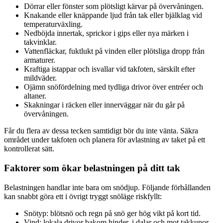
Dörrar eller fönster som plötsligt kärvar på övervåningen.
Knakande eller knäppande ljud från tak eller bjälklag vid
temperaturväxling.
Nedböjda innertak, sprickor i gips eller nya märken i
takvinklar.
Vattenfläckar, fuktlukt på vinden eller plötsliga dropp från
armaturer.
Kraftiga istappar och isvallar vid takfoten, särskilt efter
mildväder.
Ojämn snöfördelning med tydliga drivor över entréer och
altaner.
Skakningar i räcken eller innerväggar när du går på
övervåningen.
Får du flera av dessa tecken samtidigt bör du inte vänta. Säkra
området under takfoten och planera för avlastning av taket på ett
kontrollerat sätt.
Faktorer som ökar belastningen på ditt tak
Belastningen handlar inte bara om snödjup. Följande förhållanden
kan snabbt göra ett i övrigt tryggt snöläge riskfyllt:
Snötyp: blötsnö och regn på snö ger hög vikt på kort tid.
Vind: lokala drivor bakom hinder, i dalar och mot takkupor.