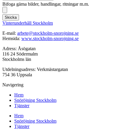
Bifoga gärna bilder, handlingar, ritningar m.m.
Skicka
Vinterunderhåll Stockholm
E-mail:
arbete@stockholm-snorojning.se
Hemsida:
www.stockholm-snorojning.se
Adress: Åsögatan
116 24 Södermalm
Stockholms län
Utdelningsadress: Verkmästargatan
754 36 Uppsala
Navigering
Hem
Snöröjning Stockholm
Tjänster
Hem
Snöröjning Stockholm
Tjänster