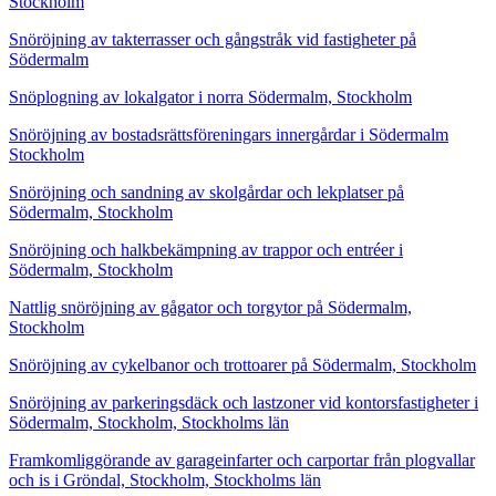
Stockholm
Snöröjning av takterrasser och gångstråk vid fastigheter på
Södermalm
Snöplogning av lokalgator i norra Södermalm, Stockholm
Snöröjning av bostadsrättsföreningars innergårdar i Södermalm
Stockholm
Snöröjning och sandning av skolgårdar och lekplatser på
Södermalm, Stockholm
Snöröjning och halkbekämpning av trappor och entréer i
Södermalm, Stockholm
Nattlig snöröjning av gågator och torgytor på Södermalm,
Stockholm
Snöröjning av cykelbanor och trottoarer på Södermalm, Stockholm
Snöröjning av parkeringsdäck och lastzoner vid kontorsfastigheter i
Södermalm, Stockholm, Stockholms län
Framkomliggörande av garageinfarter och carportar från plogvallar
och is i Gröndal, Stockholm, Stockholms län