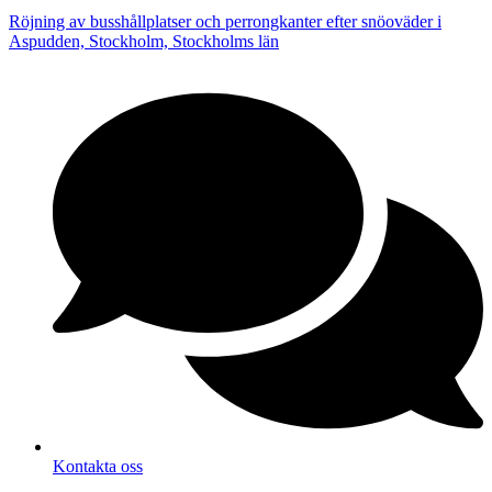
Röjning av busshållplatser och perrongkanter efter snöoväder i
Aspudden, Stockholm, Stockholms län
Kontakta oss