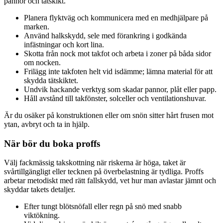
pannor och tätskikt.
Planera flyktväg och kommunicera med en medhjälpare på
marken.
Använd halkskydd, sele med förankring i godkända
infästningar och kort lina.
Skotta från nock mot takfot och arbeta i zoner på båda sidor
om nocken.
Frilägg inte takfoten helt vid isdämme; lämna material för att
skydda tätskiktet.
Undvik hackande verktyg som skadar pannor, plåt eller papp.
Håll avstånd till takfönster, solceller och ventilationshuvar.
Är du osäker på konstruktionen eller om snön sitter hårt frusen mot
ytan, avbryt och ta in hjälp.
När bör du boka proffs
Välj fackmässig takskottning när riskerna är höga, taket är
svårtillgängligt eller tecknen på överbelastning är tydliga. Proffs
arbetar metodiskt med rätt fallskydd, vet hur man avlastar jämnt och
skyddar takets detaljer.
Efter tungt blötsnöfall eller regn på snö med snabb
viktökning.