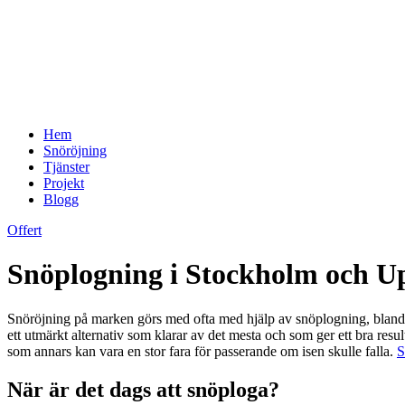
Hem
Snöröjning
Tjänster
Projekt
Blogg
Offert
Snöplogning i Stockholm och U
Snöröjning på marken görs med ofta med hjälp av snöplogning, bland a
ett utmärkt alternativ som klarar av det mesta och som ger ett bra result
som annars kan vara en stor fara för passerande om isen skulle falla.
S
När är det dags att snöploga?