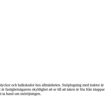
a olyckor och halkskador hos allmänheten. Snöplogning med traktor är
 fastighetsägarens skyldighet att se till att taken är fria från istappar
t ta hand om snöröjningen.