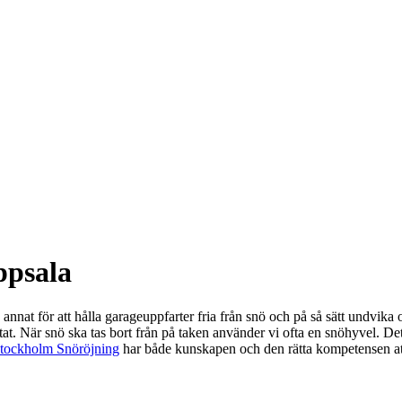
ppsala
nnat för att hålla garageuppfarter fria från snö och på så sätt undvik
at. När snö ska tas bort från på taken använder vi ofta en snöhyvel. Det är
tockholm Snöröjning
har både kunskapen och den rätta kompetensen at