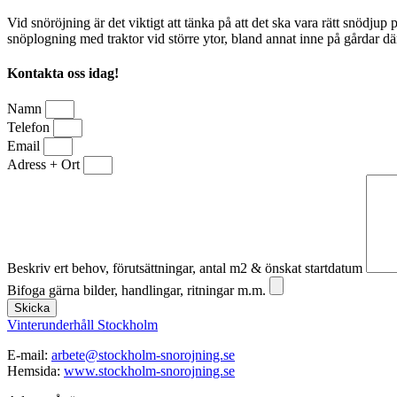
Vid snöröjning är det viktigt att tänka på att det ska vara rätt snödj
snöplogning med traktor vid större ytor, bland annat inne på gårdar d
Kontakta oss idag!
Namn
Telefon
Email
Adress + Ort
Beskriv ert behov, förutsättningar, antal m2 & önskat startdatum
Bifoga gärna bilder, handlingar, ritningar m.m.
Skicka
Vinterunderhåll Stockholm
E-mail:
arbete@stockholm-snorojning.se
Hemsida:
www.stockholm-snorojning.se