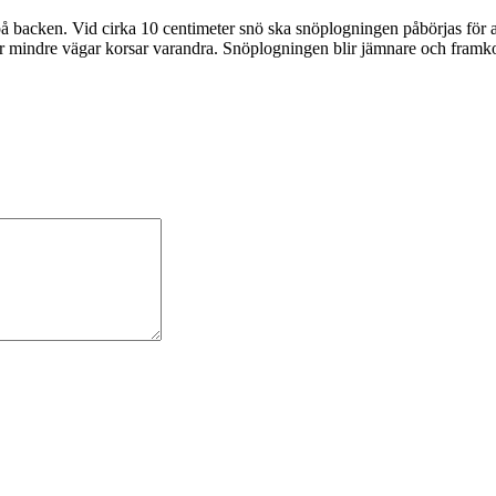
up på backen. Vid cirka 10 centimeter snö ska snöplogningen påbörjas fö
är mindre vägar korsar varandra. Snöplogningen blir jämnare och framko