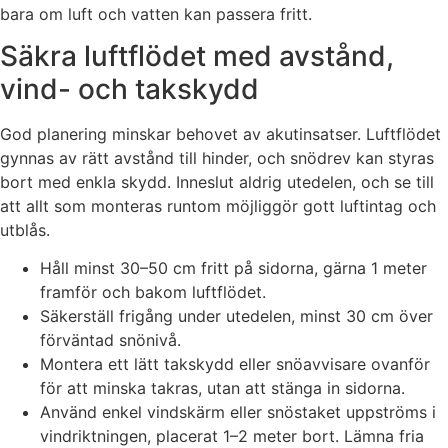
bara om luft och vatten kan passera fritt.
Säkra luftflödet med avstånd,
vind- och takskydd
God planering minskar behovet av akutinsatser. Luftflödet
gynnas av rätt avstånd till hinder, och snödrev kan styras
bort med enkla skydd. Inneslut aldrig utedelen, och se till
att allt som monteras runtom möjliggör gott luftintag och
utblås.
Håll minst 30–50 cm fritt på sidorna, gärna 1 meter
framför och bakom luftflödet.
Säkerställ frigång under utedelen, minst 30 cm över
förväntad snönivå.
Montera ett lätt takskydd eller snöavvisare ovanför
för att minska takras, utan att stänga in sidorna.
Använd enkel vindskärm eller snöstaket uppströms i
vindriktningen, placerat 1–2 meter bort. Lämna fria