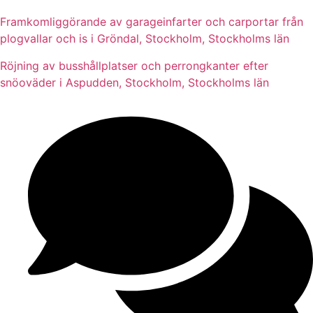
Framkomliggörande av garageinfarter och carportar från
plogvallar och is i Gröndal, Stockholm, Stockholms län
Röjning av busshållplatser och perrongkanter efter
snöoväder i Aspudden, Stockholm, Stockholms län