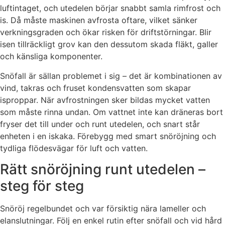
luftintaget, och utedelen börjar snabbt samla rimfrost och
is. Då måste maskinen avfrosta oftare, vilket sänker
verkningsgraden och ökar risken för driftstörningar. Blir
isen tillräckligt grov kan den dessutom skada fläkt, galler
och känsliga komponenter.
Snöfall är sällan problemet i sig – det är kombinationen av
vind, takras och fruset kondensvatten som skapar
isproppar. När avfrostningen sker bildas mycket vatten
som måste rinna undan. Om vattnet inte kan dräneras bort
fryser det till under och runt utedelen, och snart står
enheten i en iskaka. Förebygg med smart snöröjning och
tydliga flödesvägar för luft och vatten.
Rätt snöröjning runt utedelen –
steg för steg
Snöröj regelbundet och var försiktig nära lameller och
elanslutningar. Följ en enkel rutin efter snöfall och vid hård