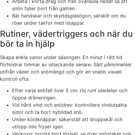
Arbeta i korta drag och från ovansida nedåt så att
snön faller bort från gallren.
Bär handskar och skyddsglasögon, särskilt om du
röjer under takfot med istappar.
Rutiner, vädertriggers och när du
bör ta in hjälp
Skapa enkla vanor under säsongen. En minut i rätt tid
förhindrar timmar av ishackande senare. Sätt påminnelser
utifrån väder och snömängd och gör en snabb visuell
kontroll ofta.
Efter varje snöfall över 5 cm: röj runt utedelen och
öppna dräneringen.
Vid hård vind och snödrev: kontrollera vindutsatta
sidor och ta bort nybildad snö.
Under köldknäppar: säkerställ att droppskål och
utlopp inte fryser igen.
Veckovis: borsta bort lössnö, se över snöstaket och