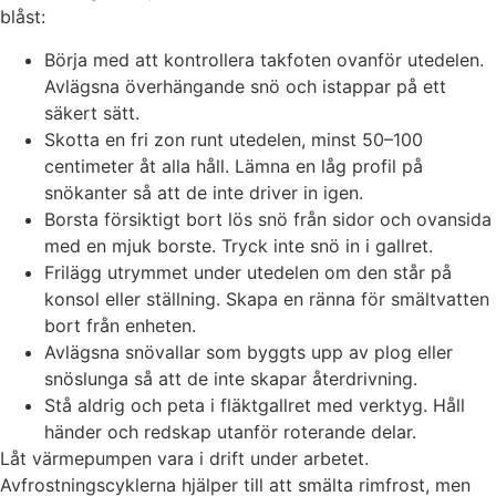
blåst:
Börja med att kontrollera takfoten ovanför utedelen.
Avlägsna överhängande snö och istappar på ett
säkert sätt.
Skotta en fri zon runt utedelen, minst 50–100
centimeter åt alla håll. Lämna en låg profil på
snökanter så att de inte driver in igen.
Borsta försiktigt bort lös snö från sidor och ovansida
med en mjuk borste. Tryck inte snö in i gallret.
Frilägg utrymmet under utedelen om den står på
konsol eller ställning. Skapa en ränna för smältvatten
bort från enheten.
Avlägsna snövallar som byggts upp av plog eller
snöslunga så att de inte skapar återdrivning.
Stå aldrig och peta i fläktgallret med verktyg. Håll
händer och redskap utanför roterande delar.
Låt värmepumpen vara i drift under arbetet.
Avfrostningscyklerna hjälper till att smälta rimfrost, men