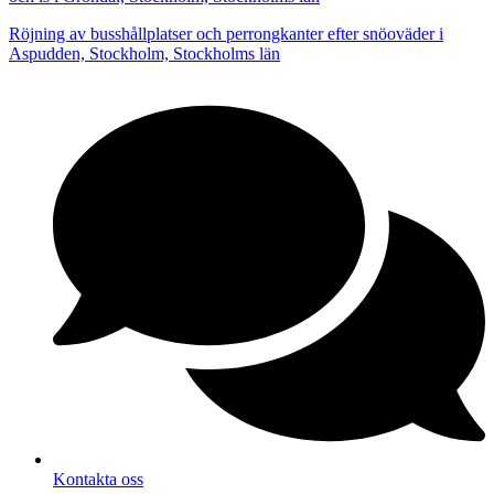
Röjning av busshållplatser och perrongkanter efter snöoväder i
Aspudden, Stockholm, Stockholms län
Kontakta oss