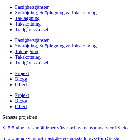
Fastighetstjänster
Snöröjning, Snöplogning & Takskottning
Takläggning
Takskottning
Trädgårdsskötsel
Fastighetstjänster
Snöröjning, Snöplogning & Takskottning
Takläggning
Takskottning
Trädgårdsskötsel
Projekt
Blogg
Offert
Projekt
Blogg
Offert
Senaste projekten
Snöröjning av samfällighetsvägar och gemensamma ytor i Sickla
Snöröjning av industrifastigheters uppställningsytor i Sickla