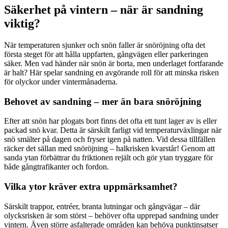
Säkerhet på vintern – när är sandning
viktig?
När temperaturen sjunker och snön faller är snöröjning ofta det
första steget för att hålla uppfarten, gångvägen eller parkeringen
säker. Men vad händer när snön är borta, men underlaget fortfarande
är halt? Här spelar sandning en avgörande roll för att minska risken
för olyckor under vintermånaderna.
Behovet av sandning – mer än bara snöröjning
Efter att snön har plogats bort finns det ofta ett tunt lager av is eller
packad snö kvar. Detta är särskilt farligt vid temperaturväxlingar när
snö smälter på dagen och fryser igen på natten. Vid dessa tillfällen
räcker det sällan med snöröjning – halkrisken kvarstår! Genom att
sanda ytan förbättrar du friktionen rejält och gör ytan tryggare för
både gångtrafikanter och fordon.
Vilka ytor kräver extra uppmärksamhet?
Särskilt trappor, entréer, branta lutningar och gångvägar – där
olycksrisken är som störst – behöver ofta upprepad sandning under
vintern. Även större asfalterade områden kan behöva punktinsatser