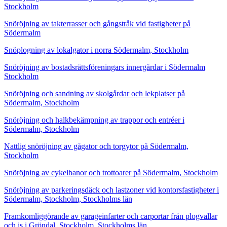
Stockholm
Snöröjning av takterrasser och gångstråk vid fastigheter på
Södermalm
Snöplogning av lokalgator i norra Södermalm, Stockholm
Snöröjning av bostadsrättsföreningars innergårdar i Södermalm
Stockholm
Snöröjning och sandning av skolgårdar och lekplatser på
Södermalm, Stockholm
Snöröjning och halkbekämpning av trappor och entréer i
Södermalm, Stockholm
Nattlig snöröjning av gågator och torgytor på Södermalm,
Stockholm
Snöröjning av cykelbanor och trottoarer på Södermalm, Stockholm
Snöröjning av parkeringsdäck och lastzoner vid kontorsfastigheter i
Södermalm, Stockholm, Stockholms län
Framkomliggörande av garageinfarter och carportar från plogvallar
och is i Gröndal, Stockholm, Stockholms län