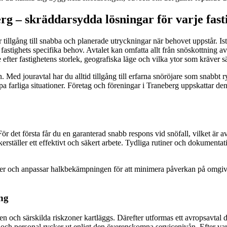
rg – skräddarsydda lösningar för varje fast
tillgång till snabba och planerade utryckningar när behovet uppstår. Istä
din fastighets specifika behov. Avtalet kan omfatta allt från snöskottnin
ice efter fastighetens storlek, geografiska läge och vilka ytor som kräver
Med jouravtal har du alltid tillgång till erfarna snöröjare som snabbt ry
apa farliga situationer. Företag och föreningar i Traneberg uppskattar de
För det första får du en garanterad snabb respons vid snöfall, vilket är 
erställer ett effektivt och säkert arbete. Tydliga rutiner och dokumentat
der och anpassar halkbekämpningen för att minimera påverkan på omgivn
ing
n och särskilda riskzoner kartläggs. Därefter utformas ett avropsavtal d
, och personal rycker ut enligt den överenskomna servicenivån. Efter var