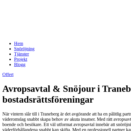
Hem
Snöröjning
Tjänster
Projekt
Blogg
Offert
Avropsavtal & Snöjour i Tranebe
bostadsrättsföreningar
När vintern slår till i Traneberg är det avgörande att ha en pålitlig p
väderomslag snabbt skapa behov av akuta insatser. Med rätt avropsavtal 
boende och besökare. Ett väl utformat avropsavtal innebär att snöröjn
väderförhållandena snabbt kan skifta. Med en professionell partner kan