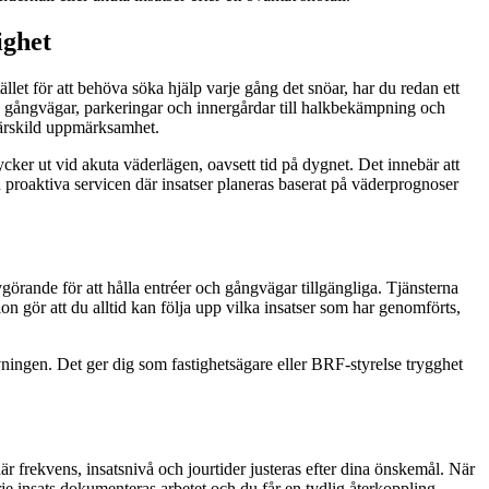
ighet
llet för att behöva söka hjälp varje gång det snöar, har du redan ett
g av gångvägar, parkeringar och innergårdar till halkbekämpning och
 särskild uppmärksamhet.
cker ut vid akuta väderlägen, oavsett tid på dygnet. Det innebär att
n proaktiva servicen där insatser planeras baserat på väderprognoser
avgörande för att hålla entréer och gångvägar tillgängliga. Tjänsterna
ion gör att du alltid kan följa upp vilka insatser som har genomförts,
ingen. Det ger dig som fastighetsägare eller BRF-styrelse trygghet
är frekvens, insatsnivå och jourtider justeras efter dina önskemål. När
je insats dokumenteras arbetet och du får en tydlig återkoppling,