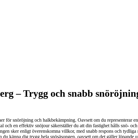
rg – Trygg och snabb snöröjning
artner för snöröjning och halkbekämpning. Oavsett om du representerar en b
och en effektiv snöjour säkerställer du att din fastighet hålls snö- och 
ingen sker enligt överenskomna villkor, med snabb respons och tydliga r
 du känna dig trygg hela snösäsongen, oavsett om det gäller löpande under