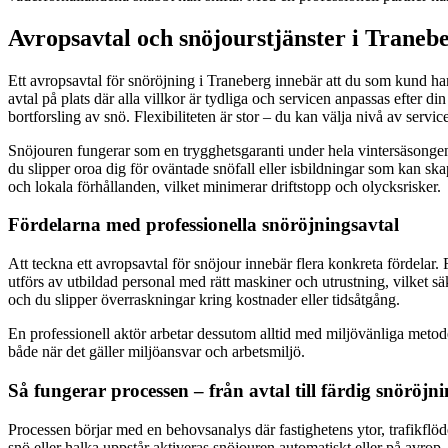
Avropsavtal och snöjourstjänster i Tranebe
Ett avropsavtal för snöröjning i Traneberg innebär att du som kund har 
avtal på plats där alla villkor är tydliga och servicen anpassas efter 
bortforsling av snö. Flexibiliteten är stor – du kan välja nivå av serv
Snöjouren fungerar som en trygghetsgaranti under hela vintersäsongen. 
du slipper oroa dig för oväntade snöfall eller isbildningar som kan sk
och lokala förhållanden, vilket minimerar driftstopp och olycksrisker.
Fördelarna med professionella snöröjningsavtal
Att teckna ett avropsavtal för snöjour innebär flera konkreta fördelar. 
utförs av utbildad personal med rätt maskiner och utrustning, vilket säk
och du slipper överraskningar kring kostnader eller tidsåtgång.
En professionell aktör arbetar dessutom alltid med miljövänliga meto
både när det gäller miljöansvar och arbetsmiljö.
Så fungerar processen – från avtal till färdig snöröjn
Processen börjar med en behovsanalys där fastighetens ytor, trafikflöde
snö eller halka uppstår aktiveras snöjouren automatiskt eller på avrop