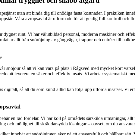
ximal trygghet och snabb åtgärd
stjänst utan att binda dig till onödiga fasta kostnader. I praktiken inne
uppstår. Våra avropsavtal är utformade för att ge dig full kontroll och flex
r dygnet runt. Vi har välutbildad personal, moderna maskiner och effektiv
omfattar allt från snöröjning av gångvägar, trappor och entréer till ha
s
t vår snöjour så att vi kan vara på plats i Rågsved med mycket kort varse
edo att leverera en säker och effektiv insats. Vi arbetar systematiskt me
s digitalt, så att du som kund alltid kan följa upp utförda insatser. Vi e
ropsavtal
nebär en rad fördelar. Vi har koll på områdets särskilda utmaningar, allt
ing och möjlighet till skräddarsydda lösningar – oavsett om du ansvarar 
vilket innebär att snöröjningen sker på ett ansvarsfullt och hållbart sätt