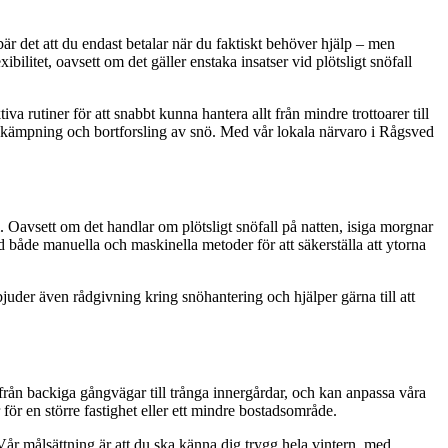
bär det att du endast betalar när du faktiskt behöver hjälp – men
ibilitet, oavsett om det gäller enstaka insatser vid plötsligt snöfall
a rutiner för att snabbt kunna hantera allt från mindre trottoarer till
lkbekämpning och bortforsling av snö. Med vår lokala närvaro i Rågsved
l. Oavsett om det handlar om plötsligt snöfall på natten, isiga morgnar
d både manuella och maskinella metoder för att säkerställa att ytorna
rbjuder även rådgivning kring snöhantering och hjälper gärna till att
 från backiga gångvägar till trånga innergårdar, och kan anpassa våra
för en större fastighet eller ett mindre bostadsområde.
. Vår målsättning är att du ska känna dig trygg hela vintern, med