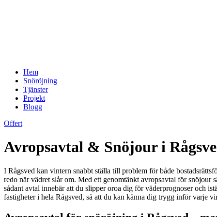
Hem
Snöröjning
Tjänster
Projekt
Blogg
Offert
Avropsavtal & Snöjour i Rågsved
I Rågsved kan vintern snabbt ställa till problem för både bostadsrättsfö
redo när vädret slår om. Med ett genomtänkt avropsavtal för snöjour sä
sådant avtal innebär att du slipper oroa dig för väderprognoser och is
fastigheter i hela Rågsved, så att du kan känna dig trygg inför varje vin