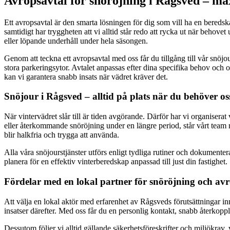
Avropsavtal för snöröjning i Rågsved – ma
Ett avropsavtal är den smarta lösningen för dig som vill ha en beredskap
samtidigt har tryggheten att vi alltid står redo att rycka ut när behovet 
eller löpande underhåll under hela säsongen.
Genom att teckna ett avropsavtal med oss får du tillgång till vår snöjou
stora parkeringsytor. Avtalet anpassas efter dina specifika behov och 
kan vi garantera snabb insats när vädret kräver det.
Snöjour i Rågsved – alltid på plats när du behöver os
När vintervädret slår till är tiden avgörande. Därför har vi organisera
eller återkommande snöröjning under en längre period, står vårt team r
blir halkfria och trygga att använda.
Alla våra snöjourstjänster utförs enligt tydliga rutiner och dokumentera
planera för en effektiv vinterberedskap anpassad till just din fastighet.
Fördelar med en lokal partner för snöröjning och av
Att välja en lokal aktör med erfarenhet av Rågsveds förutsättningar in
insatser därefter. Med oss får du en personlig kontakt, snabb återkoppl
Dessutom följer vi alltid gällande säkerhetsföreskrifter och miljökrav, 