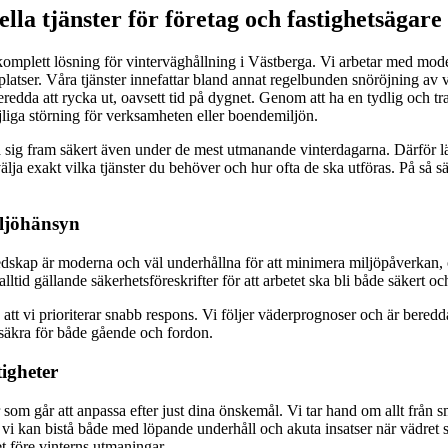
lla tjänster för företag och fastighetsägare
n komplett lösning för vinterväghållning i Västberga. Vi arbetar med mo
gsplatser. Våra tjänster innefattar bland annat regelbunden snöröjning 
beredda att rycka ut, oavsett tid på dygnet. Genom att ha en tydlig och t
iga störning för verksamheten eller boendemiljön.
ta sig fram säkert även under de mest utmanande vinterdagarna. Därför l
ja exakt vilka tjänster du behöver och hur ofta de ska utföras. På så sä
ljöhänsyn
 redskap är moderna och väl underhållna för att minimera miljöpåverka
ltid gällande säkerhetsföreskrifter för att arbetet ska bli både säkert och
t vi prioriterar snabb respons. Vi följer väderprognoser och är beredda a
säkra för både gående och fordon.
igheter
er som går att anpassa efter just dina önskemål. Vi tar hand om allt från
ch vi kan bistå både med löpande underhåll och akuta insatser när vädret 
et före vinterns utmaningar.