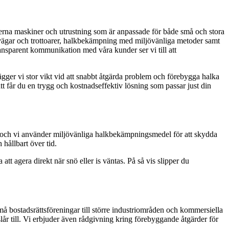
derna maskiner och utrustning som är anpassade för både små och stora
av vägar och trottoarer, halkbekämpning med miljövänliga metoder samt
ransparent kommunikation med våra kunder ser vi till att
ägger vi stor vikt vid att snabbt åtgärda problem och förebygga halka
tt får du en trygg och kostnadseffektiv lösning som passar just din
n, och vi använder miljövänliga halkbekämpningsmedel för att skydda
 hållbart över tid.
tt agera direkt när snö eller is väntas. På så vis slipper du
 små bostadsrättsföreningar till större industriområden och kommersiella
slår till. Vi erbjuder även rådgivning kring förebyggande åtgärder för