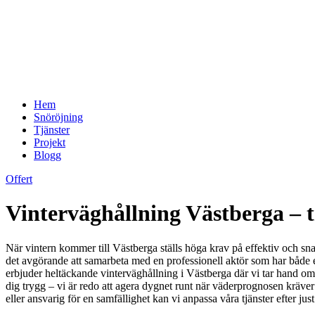
Hem
Snöröjning
Tjänster
Projekt
Blogg
Offert
Vinterväghållning Västberga – t
När vintern kommer till Västberga ställs höga krav på effektiv och sn
det avgörande att samarbeta med en professionell aktör som har både erf
erbjuder heltäckande vinterväghållning i Västberga där vi tar hand om
dig trygg – vi är redo att agera dygnet runt när väderprognosen kräver
eller ansvarig för en samfällighet kan vi anpassa våra tjänster efter jus