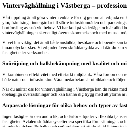
Vinterväghållning i Västberga – professione
Vårt uppdrag är att göra vintern enklare för dig genom att erbjuda e
ytor, från trånga innergårdar till större industriområden och parkerin
bortforsling av snö vid behov. Vi har koll på väderläget och är alltid 
vinterväghållningen sker enligt överenskommelse och med minsta möjl
Vi vet hur viktigt det är att både anställda, besökare och boende kan 
innan olyckor sker. Vi erbjuder även skräddarsydda avtal där du kan väl
fastighet eller verksamhet.
Snöröjning och halkbekämpning med kvalitet och mi
Vi kombinerar effektivitet med ett starkt miljötänk. Våra fordon och
både natur och infrastruktur. Våra medarbetare är utbildade och följer al
När du anlitar oss för vinterväghållning i Västberga kan du räkna med at
obehagliga överraskningar och kan känna dig trygg med att ytorna är 
Anpassade lösningar för olika behov och typer av fast
Ingen fastighet är den andra lik, och därför erbjuder vi flexibla tjänst
fastigheter. Avtalen skräddarsys efter era specifika förutsättningar, o
att minska risken för halka och snöproblem, så att du alltid ligger steg