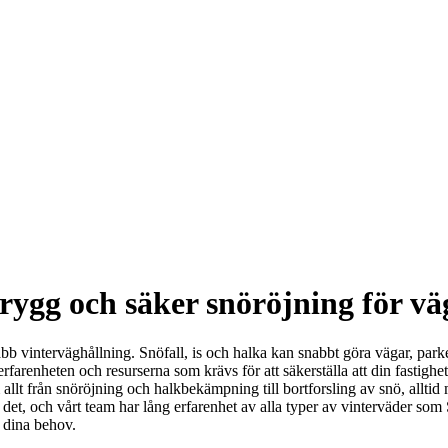
rygg och säker snöröjning för väg
abb vinterväghållning. Snöfall, is och halka kan snabbt göra vägar, pa
arenheten och resurserna som krävs för att säkerställa att din fastighet
 allt från snöröjning och halkbekämpning till bortforsling av snö, allt
 det, och vårt team har lång erfarenhet av alla typer av vinterväder so
t dina behov.