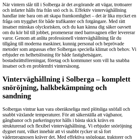
När vintern slår till i Solberga är det avgörande att vägar, trottoarer
och infarter hålls fria från snö och is. Effektiv vinterväghållning
handlar inte bara om att skapa framkomlighet – det är lika mycket en
fråga om trygghet för både trafikanter och fotgängare. Med rätt
insatser minskas olycksrisken, och du kan känna dig säker oavsett
om du kör bil till jobbet, promenerar med barnvagnen eller levererar
varor. Genom att anlita professionell vinterväghållning får du
tillgång till moderna maskiner, kunnig personal och beprövade
metoder som anpassas efter Solbergas speciella klimat och behov. Vi
erbjuder en helhetslösning för både fastighetsägare,
bostadsrättsföreningar, företag och kommuner som vill ha snabba
insatser och en problemfri vintersäsong.
Vinterväghållning i Solberga – komplett
snöröjning, halkbekämpning och
sandning
Solbergas vintrar kan vara oberäkneliga med plötsliga snöfall och
snabbt växlande temperaturer. För att säkerställa att vägbanor,
gångbanor och parkeringsytor hålls i bästa skick krävs en
strukturerad och flexibel vinterväghållning. Vi erbjuder snöröjning
dygnet runt, vilket innebär att vi snabbt rycker ut så fort
väderprognosen kräver det. Med effektiva snöplogar, traktorer och