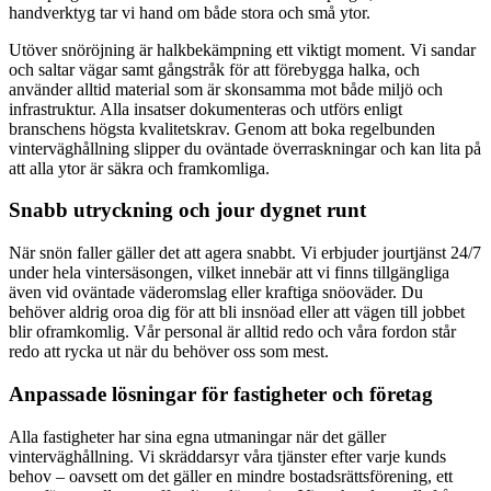
handverktyg tar vi hand om både stora och små ytor.
Utöver snöröjning är halkbekämpning ett viktigt moment. Vi sandar
och saltar vägar samt gångstråk för att förebygga halka, och
använder alltid material som är skonsamma mot både miljö och
infrastruktur. Alla insatser dokumenteras och utförs enligt
branschens högsta kvalitetskrav. Genom att boka regelbunden
vinterväghållning slipper du oväntade överraskningar och kan lita på
att alla ytor är säkra och framkomliga.
Snabb utryckning och jour dygnet runt
När snön faller gäller det att agera snabbt. Vi erbjuder jourtjänst 24/7
under hela vintersäsongen, vilket innebär att vi finns tillgängliga
även vid oväntade väderomslag eller kraftiga snöoväder. Du
behöver aldrig oroa dig för att bli insnöad eller att vägen till jobbet
blir oframkomlig. Vår personal är alltid redo och våra fordon står
redo att rycka ut när du behöver oss som mest.
Anpassade lösningar för fastigheter och företag
Alla fastigheter har sina egna utmaningar när det gäller
vinterväghållning. Vi skräddarsyr våra tjänster efter varje kunds
behov – oavsett om det gäller en mindre bostadsrättsförening, ett