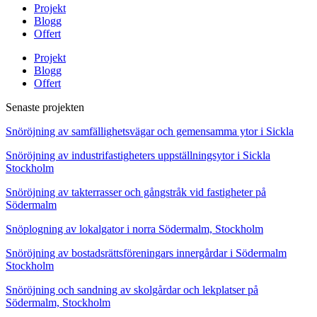
Projekt
Blogg
Offert
Projekt
Blogg
Offert
Senaste projekten
Snöröjning av samfällighetsvägar och gemensamma ytor i Sickla
Snöröjning av industrifastigheters uppställningsytor i Sickla
Stockholm
Snöröjning av takterrasser och gångstråk vid fastigheter på
Södermalm
Snöplogning av lokalgator i norra Södermalm, Stockholm
Snöröjning av bostadsrättsföreningars innergårdar i Södermalm
Stockholm
Snöröjning och sandning av skolgårdar och lekplatser på
Södermalm, Stockholm