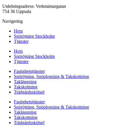
Utdelningsadress: Verkmästargatan
754 36 Uppsala
Navigering
Hem
Snöröjning Stockholm
Tjänster
Hem
Snöröjning Stockholm
Tjänster
Fastighetstjänster
Snöröjning, Snöplogning & Takskottning
Takläggning
Takskottning
Trädgårdsskötsel
Fastighetstjänster
Snöröjning, Snöplogning & Takskottning
Takläggning
Takskottning
Trädgårdsskötsel