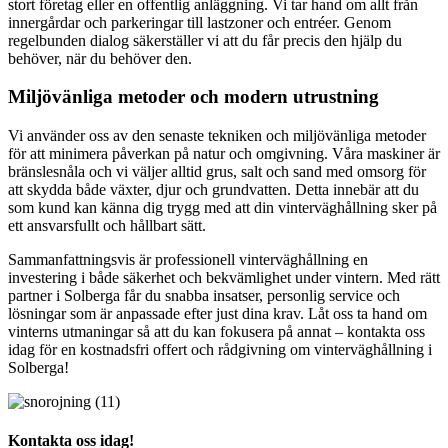
stort företag eller en offentlig anläggning. Vi tar hand om allt från
innergårdar och parkeringar till lastzoner och entréer. Genom
regelbunden dialog säkerställer vi att du får precis den hjälp du
behöver, när du behöver den.
Miljövänliga metoder och modern utrustning
Vi använder oss av den senaste tekniken och miljövänliga metoder
för att minimera påverkan på natur och omgivning. Våra maskiner är
bränslesnåla och vi väljer alltid grus, salt och sand med omsorg för
att skydda både växter, djur och grundvatten. Detta innebär att du
som kund kan känna dig trygg med att din vinterväghållning sker på
ett ansvarsfullt och hållbart sätt.
Sammanfattningsvis är professionell vinterväghållning en
investering i både säkerhet och bekvämlighet under vintern. Med rätt
partner i Solberga får du snabba insatser, personlig service och
lösningar som är anpassade efter just dina krav. Låt oss ta hand om
vinterns utmaningar så att du kan fokusera på annat – kontakta oss
idag för en kostnadsfri offert och rådgivning om vinterväghållning i
Solberga!
Kontakta oss idag!