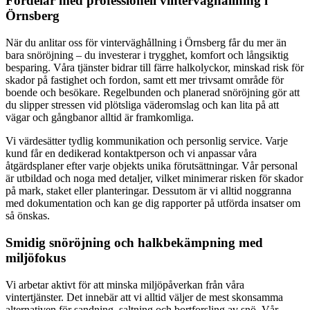
Fördelar med professionell vinterväghållning i
Örnsberg
När du anlitar oss för vinterväghållning i Örnsberg får du mer än
bara snöröjning – du investerar i trygghet, komfort och långsiktig
besparing. Våra tjänster bidrar till färre halkolyckor, minskad risk för
skador på fastighet och fordon, samt ett mer trivsamt område för
boende och besökare. Regelbunden och planerad snöröjning gör att
du slipper stressen vid plötsliga väderomslag och kan lita på att
vägar och gångbanor alltid är framkomliga.
Vi värdesätter tydlig kommunikation och personlig service. Varje
kund får en dedikerad kontaktperson och vi anpassar våra
åtgärdsplaner efter varje objekts unika förutsättningar. Vår personal
är utbildad och noga med detaljer, vilket minimerar risken för skador
på mark, staket eller planteringar. Dessutom är vi alltid noggranna
med dokumentation och kan ge dig rapporter på utförda insatser om
så önskas.
Smidig snöröjning och halkbekämpning med
miljöfokus
Vi arbetar aktivt för att minska miljöpåverkan från våra
vintertjänster. Det innebär att vi alltid väljer de mest skonsamma
alternativen för sandning, saltning och bortforsling av snö. Vår