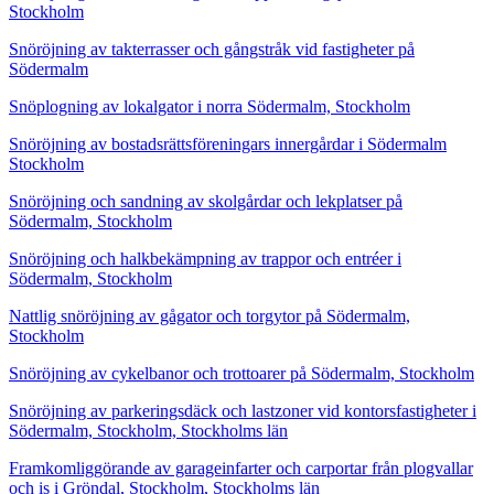
Stockholm
Snöröjning av takterrasser och gångstråk vid fastigheter på
Södermalm
Snöplogning av lokalgator i norra Södermalm, Stockholm
Snöröjning av bostadsrättsföreningars innergårdar i Södermalm
Stockholm
Snöröjning och sandning av skolgårdar och lekplatser på
Södermalm, Stockholm
Snöröjning och halkbekämpning av trappor och entréer i
Södermalm, Stockholm
Nattlig snöröjning av gågator och torgytor på Södermalm,
Stockholm
Snöröjning av cykelbanor och trottoarer på Södermalm, Stockholm
Snöröjning av parkeringsdäck och lastzoner vid kontorsfastigheter i
Södermalm, Stockholm, Stockholms län
Framkomliggörande av garageinfarter och carportar från plogvallar
och is i Gröndal, Stockholm, Stockholms län