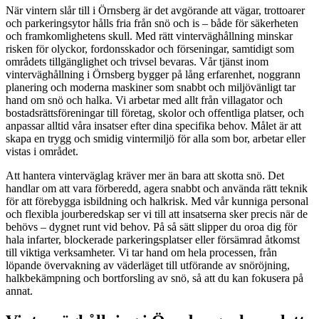
När vintern slår till i Örnsberg är det avgörande att vägar, trottoarer
och parkeringsytor hålls fria från snö och is – både för säkerheten
och framkomlighetens skull. Med rätt vinterväghållning minskar
risken för olyckor, fordonsskador och förseningar, samtidigt som
områdets tillgänglighet och trivsel bevaras. Vår tjänst inom
vinterväghållning i Örnsberg bygger på lång erfarenhet, noggrann
planering och moderna maskiner som snabbt och miljövänligt tar
hand om snö och halka. Vi arbetar med allt från villagator och
bostadsrättsföreningar till företag, skolor och offentliga platser, och
anpassar alltid våra insatser efter dina specifika behov. Målet är att
skapa en trygg och smidig vintermiljö för alla som bor, arbetar eller
vistas i området.
Att hantera vinterväglag kräver mer än bara att skotta snö. Det
handlar om att vara förberedd, agera snabbt och använda rätt teknik
för att förebygga isbildning och halkrisk. Med vår kunniga personal
och flexibla jourberedskap ser vi till att insatserna sker precis när de
behövs – dygnet runt vid behov. På så sätt slipper du oroa dig för
hala infarter, blockerade parkeringsplatser eller försämrad åtkomst
till viktiga verksamheter. Vi tar hand om hela processen, från
löpande övervakning av väderläget till utförande av snöröjning,
halkbekämpning och bortforsling av snö, så att du kan fokusera på
annat.