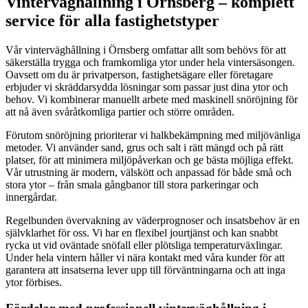
Vinterväghållning i Örnsberg – komplett
service för alla fastighetstyper
Vår vinterväghållning i Örnsberg omfattar allt som behövs för att
säkerställa trygga och framkomliga ytor under hela vintersäsongen.
Oavsett om du är privatperson, fastighetsägare eller företagare
erbjuder vi skräddarsydda lösningar som passar just dina ytor och
behov. Vi kombinerar manuellt arbete med maskinell snöröjning för
att nå även svåråtkomliga partier och större områden.
Förutom snöröjning prioriterar vi halkbekämpning med miljövänliga
metoder. Vi använder sand, grus och salt i rätt mängd och på rätt
platser, för att minimera miljöpåverkan och ge bästa möjliga effekt.
Vår utrustning är modern, välskött och anpassad för både små och
stora ytor – från smala gångbanor till stora parkeringar och
innergårdar.
Regelbunden övervakning av väderprognoser och insatsbehov är en
självklarhet för oss. Vi har en flexibel jourtjänst och kan snabbt
rycka ut vid oväntade snöfall eller plötsliga temperaturväxlingar.
Under hela vintern håller vi nära kontakt med våra kunder för att
garantera att insatserna lever upp till förväntningarna och att inga
ytor förbises.