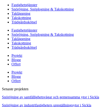
Fastighetstjänster
Snöröjning, Snöplogning & Takskottning
Takläggning
Takskottning
Trädgårdsskötsel
Fastighetstjänster
Snöröjning, Snöplogning & Takskottning
Takläggning
Takskottning
Trädgårdsskötsel
Projekt
Blogg
Offert
Projekt
Blogg
Offert
Senaste projekten
Snöröjning av samfällighetsvägar och gemensamma ytor i Sickla
Snöröjning av industrifastigheters uppställningsytor i Sickla