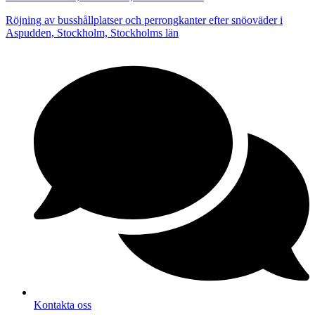
Röjning av busshållplatser och perrongkanter efter snöoväder i
Aspudden, Stockholm, Stockholms län
Kontakta oss