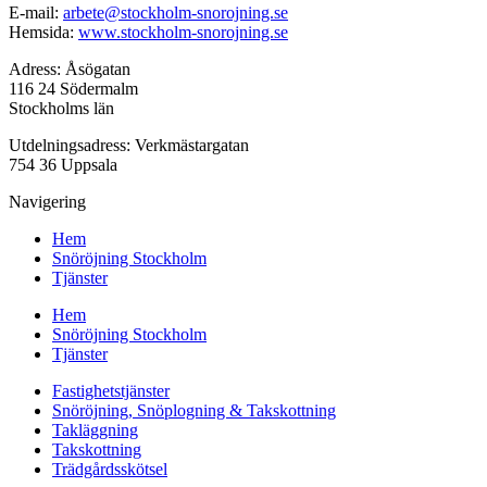
E-mail:
arbete@stockholm-snorojning.se
Hemsida:
www.stockholm-snorojning.se
Adress: Åsögatan
116 24 Södermalm
Stockholms län
Utdelningsadress: Verkmästargatan
754 36 Uppsala
Navigering
Hem
Snöröjning Stockholm
Tjänster
Hem
Snöröjning Stockholm
Tjänster
Fastighetstjänster
Snöröjning, Snöplogning & Takskottning
Takläggning
Takskottning
Trädgårdsskötsel