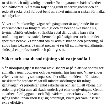
maskiner och miljövänliga metoder för att garantera både säkerhet
och hållbarhet. Vårt team följer noggrant väderprognoser och är
redo att rycka ut så fort det behövs, vilket minimerar risken för halka
och olyckor.
Vi vet att framkomliga vägar och gångbanor är avgörande för att
verksamheter ska fungera smidigt och att boende ska känna sig
trygga. Därför erbjuder vi flexibla avtal där du själv kan välja
omfattning och insatsnivå, beroende på fastighetens och områdets
specifika behov. Vi tar hand om all administration och planering, så
att du kan fokusera på annat medan vi ser till att vinterväghållningen
sköts på ett professionellt och pålitligt sätt.
Säker och snabb snöröjning vid varje snöfall
Vår snöröjningstjänst innebär att vi snabbt är på plats vid snöfall för
att hålla vägar, trottoarer och parkeringar fria från snö. Vi använder
effektiv utrustning som anpassas efter olika områden – från stora
maskiner för bredare vägar till mindre snöslungor för trånga
gångvägar. Vi prioriterar alltid säkerheten och ser till att ytorna blir
ordentligt röjda utan att skada underlaget eller omgivningen. Genom
att arbeta förebyggande och följa väderrapporter kan vi ofta vara
igång redan innan snön lagt sig ordentligt, vilket gör våra insatser
extra effektiva.