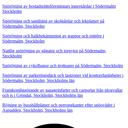
Snöröjning av bostadsrättsföreningars innergårdar i Södermalm
Stockholm
Snöröjning och sandning av skolgårdar och lekplatser på
Södermalm, Stockholm
Snöröjning och halkbekämpning av trappor och entréer i
Södermalm, Stockholm
Nattlig snöröjning av gågator och torgytor på Södermalm,
Stockholm
Snöröjning av cykelbanor och trottoarer på Södermalm, Stockholm
Snöröjning av parkeringsdäck och lastzoner vid kontorsfastigheter i
Södermalm, Stockholm, Stockholms län
Framkomliggörande av garageinfarter och carportar från plogvallar
och is i Gröndal, Stockholm, Stockholms län
Röjning av busshållplatser och perrongkanter efter snöoväder i
Aspudden, Stockholm, Stockholms län