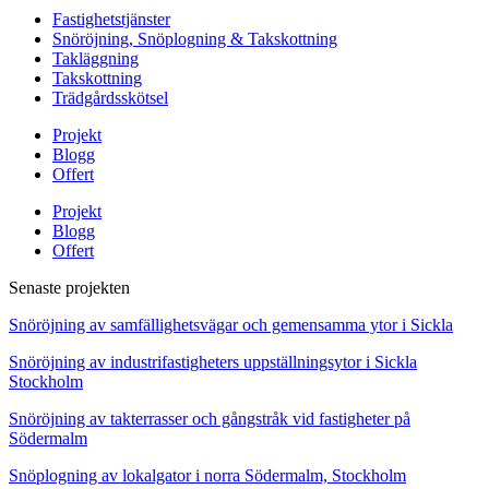
Fastighetstjänster
Snöröjning, Snöplogning & Takskottning
Takläggning
Takskottning
Trädgårdsskötsel
Projekt
Blogg
Offert
Projekt
Blogg
Offert
Senaste projekten
Snöröjning av samfällighetsvägar och gemensamma ytor i Sickla
Snöröjning av industrifastigheters uppställningsytor i Sickla
Stockholm
Snöröjning av takterrasser och gångstråk vid fastigheter på
Södermalm
Snöplogning av lokalgator i norra Södermalm, Stockholm