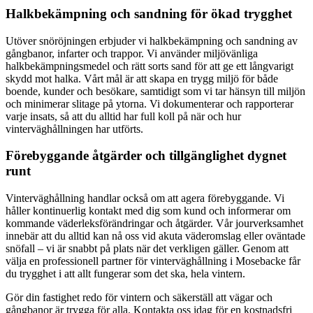
Halkbekämpning och sandning för ökad trygghet
Utöver snöröjningen erbjuder vi halkbekämpning och sandning av
gångbanor, infarter och trappor. Vi använder miljövänliga
halkbekämpningsmedel och rätt sorts sand för att ge ett långvarigt
skydd mot halka. Vårt mål är att skapa en trygg miljö för både
boende, kunder och besökare, samtidigt som vi tar hänsyn till miljön
och minimerar slitage på ytorna. Vi dokumenterar och rapporterar
varje insats, så att du alltid har full koll på när och hur
vinterväghållningen har utförts.
Förebyggande åtgärder och tillgänglighet dygnet
runt
Vinterväghållning handlar också om att agera förebyggande. Vi
håller kontinuerlig kontakt med dig som kund och informerar om
kommande väderleksförändringar och åtgärder. Vår jourverksamhet
innebär att du alltid kan nå oss vid akuta väderomslag eller oväntade
snöfall – vi är snabbt på plats när det verkligen gäller. Genom att
välja en professionell partner för vinterväghållning i Mosebacke får
du trygghet i att allt fungerar som det ska, hela vintern.
Gör din fastighet redo för vintern och säkerställ att vägar och
gångbanor är trygga för alla. Kontakta oss idag för en kostnadsfri