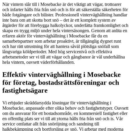
När vintern slår till i Mosebacke är det viktigt att vägar, trottoarer
och infarter hålls fria från snö och is för att säkerställa säkerheten för
både fotgängare och bilister. Professionell vinterväghållning handlar
inte bara om att skotta bort snö – det är ett komplett system av
åtgärder för att förebygga halkolyckor, underlätta framkomlighet och
skapa en trygg miljö under hela vintersäsongen. Genom att anlita en
erfaren aktör för vinterväghållning i Mosebacke får du en
samarbetspartner som arbetar proaktivt, är tillgänglig dygnet runt
och har rätt utrustning för att hantera såväl plötsliga snöfall som
långvariga köldperioder. Med hög servicenivå och effektiva
arbetsmetoder ser vi till att vägar och gångbanor är väl underhållna
hela vintern, oavsett väderförhållanden.
Effektiv vinterväghållning i Mosebacke
för företag, bostadsrättsföreningar och
fastighetsägare
Vi erbjuder skräddarsydda lösningar för vinterväghållning i
Mosebacke, anpassade efter olika behov och fastighetstyper. Oavsett
om du ansvarar för ett bostadsområde, en kommersiell fastighet eller
en offentlig plats ser vi till att ytorna hålls fria från snö och is. Vår
service omfattar allt från snöröjning och sandning till
halkbekämpning och bortforsling av snö. Vi arbetar med moderna