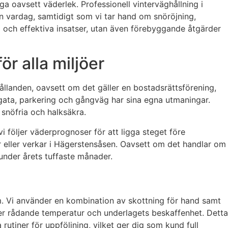
a oavsett väderlek. Professionell vinterväghållning i
in vardag, samtidigt som vi tar hand om snöröjning,
a och effektiva insatser, utan även förebyggande åtgärder
r alla miljöer
hållanden, oavsett om det gäller en bostadsrättsförening,
je gata, parkering och gångväg har sina egna utmaningar.
snöfria och halksäkra.
 följer väderprognoser för att ligga steget före
 eller verkar i Hägerstensåsen. Oavsett om det handlar om
 under årets tuffaste månader.
m. Vi använder en kombination av skottning för hand samt
ter rådande temperatur och underlagets beskaffenhet. Detta
utiner för uppföljning, vilket ger dig som kund full