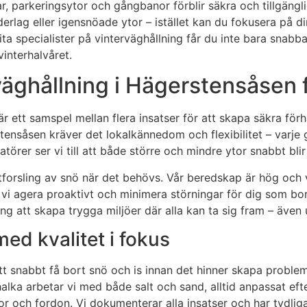
 parkeringsytor och gångbanor förblir säkra och tillgänglig
erlag eller igensnöade ytor – istället kan du fokusera på d
ta specialister på vinterväghållning får du inte bara snabb
interhalvåret.
äghållning i Hägerstensåsen fö
är ett samspel mellan flera insatser för att skapa säkra för
gerstensåsen kräver det lokalkännedom och flexibilitet – var
r ser vi till att både större och mindre ytor snabbt blir 
forsling av snö när det behövs. Vår beredskap är hög och vi
vi agera proaktivt och minimera störningar för dig som bor
ng att skapa trygga miljöer där alla kan ta sig fram – även
d kvalitet i fokus
t snabbt få bort snö och is innan det hinner skapa proble
alka arbetar vi med både salt och sand, alltid anpassat ef
 och fordon. Vi dokumenterar alla insatser och har tydliga r