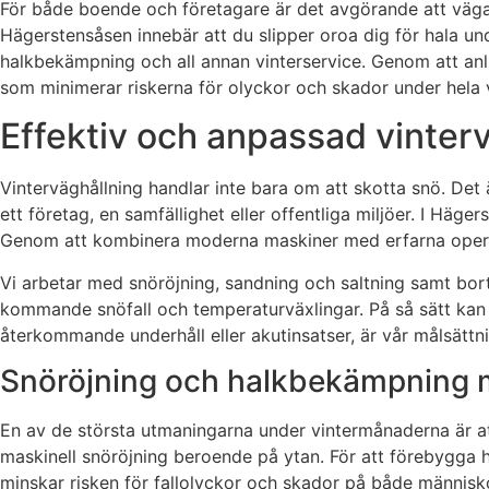
För både boende och företagare är det avgörande att vägar,
Hägerstensåsen innebär att du slipper oroa dig för hala und
halkbekämpning och all annan vinterservice. Genom att anli
som minimerar riskerna för olyckor och skador under hela v
Effektiv och anpassad vinterv
Vinterväghållning handlar inte bara om att skotta snö. Det 
ett företag, en samfällighet eller offentliga miljöer. I Hä
Genom att kombinera moderna maskiner med erfarna operatöre
Vi arbetar med snöröjning, sandning och saltning samt bort
kommande snöfall och temperaturväxlingar. På så sätt kan 
återkommande underhåll eller akutinsatser, är vår målsättni
Snöröjning och halkbekämpning me
En av de största utmaningarna under vintermånaderna är at
maskinell snöröjning beroende på ytan. För att förebygga h
minskar risken för fallolyckor och skador på både människor