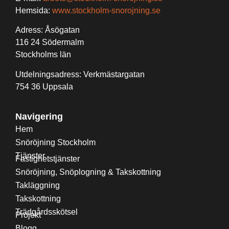
Hemsida:
www.stockholm-snorojning.se
Adress: Åsögatan
116 24 Södermalm
Stockholms län
Utdelningsadress: Verkmästargatan
754 36 Uppsala
Navigering
Hem
Snöröjning Stockholm
Tjänster
Fastighetstjänster
Snöröjning, Snöplogning & Takskottning
Takläggning
Takskottning
Trädgårdsskötsel
Projekt
Blogg