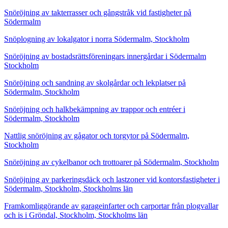
Snöröjning av takterrasser och gångstråk vid fastigheter på
Södermalm
Snöplogning av lokalgator i norra Södermalm, Stockholm
Snöröjning av bostadsrättsföreningars innergårdar i Södermalm
Stockholm
Snöröjning och sandning av skolgårdar och lekplatser på
Södermalm, Stockholm
Snöröjning och halkbekämpning av trappor och entréer i
Södermalm, Stockholm
Nattlig snöröjning av gågator och torgytor på Södermalm,
Stockholm
Snöröjning av cykelbanor och trottoarer på Södermalm, Stockholm
Snöröjning av parkeringsdäck och lastzoner vid kontorsfastigheter i
Södermalm, Stockholm, Stockholms län
Framkomliggörande av garageinfarter och carportar från plogvallar
och is i Gröndal, Stockholm, Stockholms län