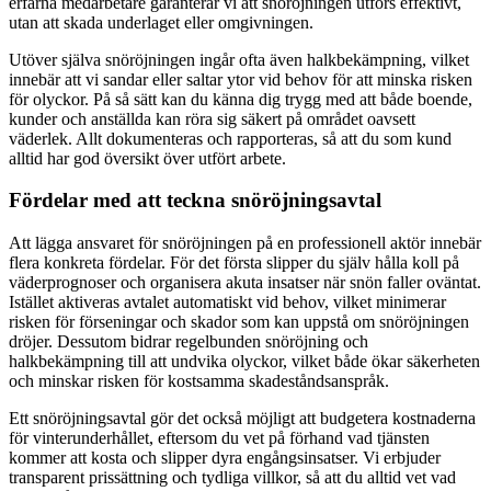
erfarna medarbetare garanterar vi att snöröjningen utförs effektivt,
utan att skada underlaget eller omgivningen.
Utöver själva snöröjningen ingår ofta även halkbekämpning, vilket
innebär att vi sandar eller saltar ytor vid behov för att minska risken
för olyckor. På så sätt kan du känna dig trygg med att både boende,
kunder och anställda kan röra sig säkert på området oavsett
väderlek. Allt dokumenteras och rapporteras, så att du som kund
alltid har god översikt över utfört arbete.
Fördelar med att teckna snöröjningsavtal
Att lägga ansvaret för snöröjningen på en professionell aktör innebär
flera konkreta fördelar. För det första slipper du själv hålla koll på
väderprognoser och organisera akuta insatser när snön faller oväntat.
Istället aktiveras avtalet automatiskt vid behov, vilket minimerar
risken för förseningar och skador som kan uppstå om snöröjningen
dröjer. Dessutom bidrar regelbunden snöröjning och
halkbekämpning till att undvika olyckor, vilket både ökar säkerheten
och minskar risken för kostsamma skadeståndsanspråk.
Ett snöröjningsavtal gör det också möjligt att budgetera kostnaderna
för vinterunderhållet, eftersom du vet på förhand vad tjänsten
kommer att kosta och slipper dyra engångsinsatser. Vi erbjuder
transparent prissättning och tydliga villkor, så att du alltid vet vad