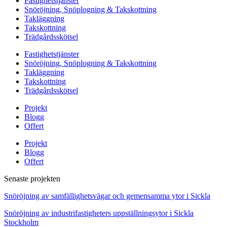
Fastighetstjänster
Snöröjning, Snöplogning & Takskottning
Takläggning
Takskottning
Trädgårdsskötsel
Fastighetstjänster
Snöröjning, Snöplogning & Takskottning
Takläggning
Takskottning
Trädgårdsskötsel
Projekt
Blogg
Offert
Projekt
Blogg
Offert
Senaste projekten
Snöröjning av samfällighetsvägar och gemensamma ytor i Sickla
Snöröjning av industrifastigheters uppställningsytor i Sickla
Stockholm