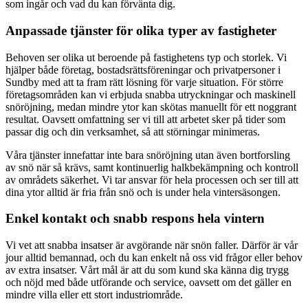
som ingår och vad du kan förvänta dig.
Anpassade tjänster för olika typer av fastigheter
Behoven ser olika ut beroende på fastighetens typ och storlek. Vi
hjälper både företag, bostadsrättsföreningar och privatpersoner i
Sundby med att ta fram rätt lösning för varje situation. För större
företagsområden kan vi erbjuda snabba utryckningar och maskinell
snöröjning, medan mindre ytor kan skötas manuellt för ett noggrant
resultat. Oavsett omfattning ser vi till att arbetet sker på tider som
passar dig och din verksamhet, så att störningar minimeras.
Våra tjänster innefattar inte bara snöröjning utan även bortforsling
av snö när så krävs, samt kontinuerlig halkbekämpning och kontroll
av områdets säkerhet. Vi tar ansvar för hela processen och ser till att
dina ytor alltid är fria från snö och is under hela vintersäsongen.
Enkel kontakt och snabb respons hela vintern
Vi vet att snabba insatser är avgörande när snön faller. Därför är vår
jour alltid bemannad, och du kan enkelt nå oss vid frågor eller behov
av extra insatser. Vårt mål är att du som kund ska känna dig trygg
och nöjd med både utförande och service, oavsett om det gäller en
mindre villa eller ett stort industriområde.