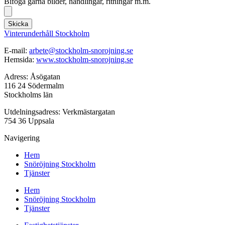
Bifoga gärna bilder, handlingar, ritningar m.m.
Skicka
Vinterunderhåll Stockholm
E-mail:
arbete@stockholm-snorojning.se
Hemsida:
www.stockholm-snorojning.se
Adress: Åsögatan
116 24 Södermalm
Stockholms län
Utdelningsadress: Verkmästargatan
754 36 Uppsala
Navigering
Hem
Snöröjning Stockholm
Tjänster
Hem
Snöröjning Stockholm
Tjänster