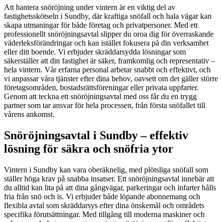
Att hantera snöröjning under vintern är en viktig del av
fastighetsskötseln i Sundby, där kraftiga snöfall och hala vägar kan
skapa utmaningar för både företag och privatpersoner. Med ett
professionellt snöröjningsavtal slipper du oroa dig för överraskande
väderleksförändringar och kan istället fokusera på din verksamhet
eller ditt boende. Vi erbjuder skräddarsydda lösningar som
säkerställer att din fastighet är säker, framkomlig och representativ –
hela vintern. Vår erfarna personal arbetar snabbt och effektivt, och
vi anpassar våra tjänster efter dina behov, oavsett om det gäller större
företagsområden, bostadsrättsföreningar eller privata uppfarter.
Genom att teckna ett snöröjningsavtal med oss får du en trygg
partner som tar ansvar för hela processen, från första snöfallet till
vårens ankomst.
Snöröjningsavtal i Sundby – effektiv
lösning för säkra och snöfria ytor
Vintern i Sundby kan vara oberäknelig, med plötsliga snöfall som
ställer höga krav på snabba insatser. Ett snöröjningsavtal innebär att
du alltid kan lita på att dina gångvägar, parkeringar och infarter hålls
fria från snö och is. Vi erbjuder både löpande abonnemang och
flexibla avtal som skräddarsys efter dina önskemål och områdets
specifika förutsättningar. Med tillgång till moderna maskiner och