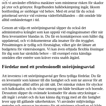
och vi använder effektiva maskiner som minimerar risken för skador
på ytor och grönytor. Regelbunden halkbekämpning ingår, liksom
bortforsling av snöhögar vid behov. Med ett avtal får du också
prioriterad service vid extrema väderförhållanden – ditt område blir
alltid omhändertaget i tid.
Genom att välja ett snöröjningsavtal slipper du också det
administrativa krånglet som kan uppstå vid engångsinsatser eller när
flera leverantörer blandas in. Du får en kontaktperson som håller dig
uppdaterad, och vi dokumenterar alla insatser för din trygghet.
Prissättningen är tydlig och förutsägbar, vilket gör det lättare att
budgetera för vintersäsongen. Vi kan även erbjuda flexibla lösningar
för dig som har särskilda behov – till exempel extra känsliga
områden eller entréer som kräver extra snabb åtgärd.
Fördelar med ett professionellt snöröjningsavtal
Att investera i ett snöröjningsavtal ger flera tydliga fördelar. Du får
en leverantör som känner till din fastighet och som tar ansvar för att
snöröjningen alltid utförs på rätt sätt. Det minskar risken för olyckor
och halkskador, och du visar omsorg om både besökare och boende.
Dessutom slipper du oväntade kostnader för akuta utryckningar –
allt ingår i avtalet och du kan känna dig trygg med att din fastighet
lever upp till gällande säkerhetskrav. Vi använder miljövänliga
metoder och anpassar insatserna för att minimera påverkan på både