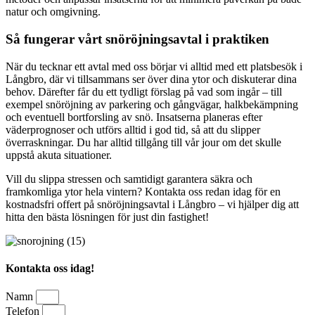
natur och omgivning.
Så fungerar vårt snöröjningsavtal i praktiken
När du tecknar ett avtal med oss börjar vi alltid med ett platsbesök i
Långbro, där vi tillsammans ser över dina ytor och diskuterar dina
behov. Därefter får du ett tydligt förslag på vad som ingår – till
exempel snöröjning av parkering och gångvägar, halkbekämpning
och eventuell bortforsling av snö. Insatserna planeras efter
väderprognoser och utförs alltid i god tid, så att du slipper
överraskningar. Du har alltid tillgång till vår jour om det skulle
uppstå akuta situationer.
Vill du slippa stressen och samtidigt garantera säkra och
framkomliga ytor hela vintern? Kontakta oss redan idag för en
kostnadsfri offert på snöröjningsavtal i Långbro – vi hjälper dig att
hitta den bästa lösningen för just din fastighet!
Kontakta oss idag!
Namn
Telefon