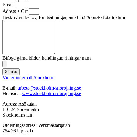
Email
Adress + Ort
Beskriv ert behov, förutsättningar, antal m2 & önskat startdatum
Bifoga gärna bilder, handlingar, ritningar m.m.
Skicka
Vinterunderhåll Stockholm
E-mail:
arbete@stockholm-snorojning.se
Hemsida:
www.stockholm-snorojning.se
Adress: Åsögatan
116 24 Södermalm
Stockholms län
Utdelningsadress: Verkmästargatan
754 36 Uppsala