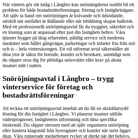
När vintern gör sitt intåg i Långbro kan snömängderna snabbt bli ett
problem för både bostadsrättsföreningar, företag och fastighetsägare.
Att själv ta hand om snöröjningen är krävande och tidsödande,
särskilt när snöfallet är ihållande eller när isbildning skapar halkrisk.
Med ett professionellt snöröjningsavtal får du trygghet, säkerhet och
en lösning som är anpassad efter just din fastighets behov. Våra
tjänster bygger på lång erfarenhet, pålitlig service och moderna
maskiner som håller gångvägar, parkeringar och infarter fria från snö
och is – hela vintersäsongen. Ett väl utformat avtal säkerställer att
dina ytor är säkra för boende, kunder och besökare, samtidigt som
du slipper oroa dig för plötsliga snöoväder eller krav på akuta
insatser mitt i natten.
Snöröjningsavtal i Långbro – trygg
vinterservice för företag och
bostadsrättsföreningar
Att teckna ett snöröjningsavtal innebär att du får en skräddarsydd
lösning för din fastighet i Långbro. Vi planerar insatser utifrån
väderprognoser, fastighetens utformning och dina specifika
önskemål. Du slipper stressen med att själv organisera snöröjning
eller hantera klagomål från hyresgäster och kunder när snön ligger
djup. Våra rutinerade medarbetare rycker ut direkt när det behövs,