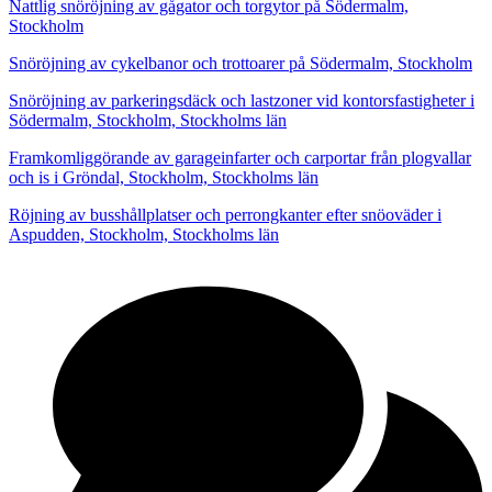
Nattlig snöröjning av gågator och torgytor på Södermalm,
Stockholm
Snöröjning av cykelbanor och trottoarer på Södermalm, Stockholm
Snöröjning av parkeringsdäck och lastzoner vid kontorsfastigheter i
Södermalm, Stockholm, Stockholms län
Framkomliggörande av garageinfarter och carportar från plogvallar
och is i Gröndal, Stockholm, Stockholms län
Röjning av busshållplatser och perrongkanter efter snöoväder i
Aspudden, Stockholm, Stockholms län