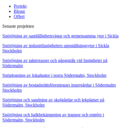
Projekt
Blogg
Offert
Senaste projekten
Snöröjning av samfällighetsvägar och gemensamma ytor i Sickla
Snöröjning av industrifastigheters uppställningsytor i Sickla
Stockholm
Snöröjning av takterrasser och gångstråk vid fastigheter på
Södermalm
Snöplogning av lokalgator i norra Södermalm, Stockholm
Snöröjning av bostadsrättsföreningars innergårdar i Södermalm
Stockholm
Snöröjning och sandning av skolgårdar och lekplatser på
Södermalm, Stockholm
Snöröjning och halkbekämpning av trappor och entréer i
Södermalm, Stockholm