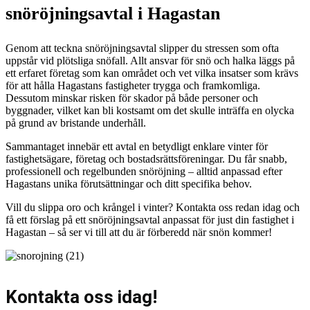
snöröjningsavtal i Hagastan
Genom att teckna snöröjningsavtal slipper du stressen som ofta
uppstår vid plötsliga snöfall. Allt ansvar för snö och halka läggs på
ett erfaret företag som kan området och vet vilka insatser som krävs
för att hålla Hagastans fastigheter trygga och framkomliga.
Dessutom minskar risken för skador på både personer och
byggnader, vilket kan bli kostsamt om det skulle inträffa en olycka
på grund av bristande underhåll.
Sammantaget innebär ett avtal en betydligt enklare vinter för
fastighetsägare, företag och bostadsrättsföreningar. Du får snabb,
professionell och regelbunden snöröjning – alltid anpassad efter
Hagastans unika förutsättningar och ditt specifika behov.
Vill du slippa oro och krångel i vinter? Kontakta oss redan idag och
få ett förslag på ett snöröjningsavtal anpassat för just din fastighet i
Hagastan – så ser vi till att du är förberedd när snön kommer!
Kontakta oss idag!