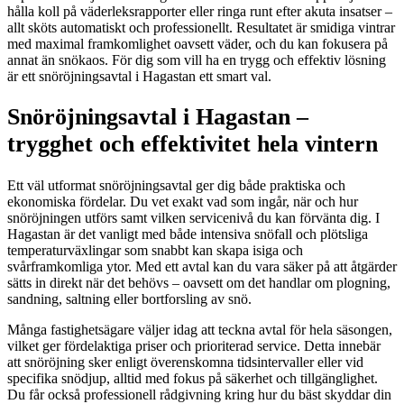
hålla koll på väderleksrapporter eller ringa runt efter akuta insatser –
allt sköts automatiskt och professionellt. Resultatet är smidiga vintrar
med maximal framkomlighet oavsett väder, och du kan fokusera på
annat än snökaos. För dig som vill ha en trygg och effektiv lösning
är ett snöröjningsavtal i Hagastan ett smart val.
Snöröjningsavtal i Hagastan –
trygghet och effektivitet hela vintern
Ett väl utformat snöröjningsavtal ger dig både praktiska och
ekonomiska fördelar. Du vet exakt vad som ingår, när och hur
snöröjningen utförs samt vilken servicenivå du kan förvänta dig. I
Hagastan är det vanligt med både intensiva snöfall och plötsliga
temperaturväxlingar som snabbt kan skapa isiga och
svårframkomliga ytor. Med ett avtal kan du vara säker på att åtgärder
sätts in direkt när det behövs – oavsett om det handlar om plogning,
sandning, saltning eller bortforsling av snö.
Många fastighetsägare väljer idag att teckna avtal för hela säsongen,
vilket ger fördelaktiga priser och prioriterad service. Detta innebär
att snöröjning sker enligt överenskomna tidsintervaller eller vid
specifika snödjup, alltid med fokus på säkerhet och tillgänglighet.
Du får också professionell rådgivning kring hur du bäst skyddar din