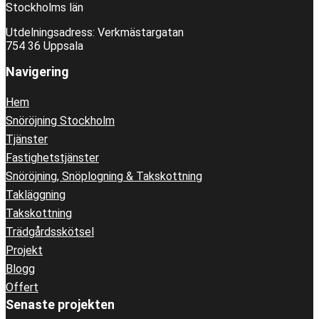
Stockholms län
Utdelningsadress: Verkmästargatan
754 36 Uppsala
Navigering
Hem
Snöröjning Stockholm
Tjänster
Fastighetstjänster
Snöröjning, Snöplogning & Takskottning
Takläggning
Takskottning
Trädgårdsskötsel
Projekt
Blogg
Offert
Senaste projekten