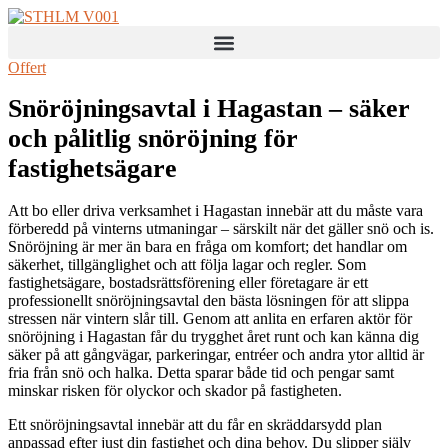
Skip
to
content
Offert
Snöröjningsavtal i Hagastan – säker
och pålitlig snöröjning för
fastighetsägare
Att bo eller driva verksamhet i Hagastan innebär att du måste vara
förberedd på vinterns utmaningar – särskilt när det gäller snö och is.
Snöröjning är mer än bara en fråga om komfort; det handlar om
säkerhet, tillgänglighet och att följa lagar och regler. Som
fastighetsägare, bostadsrättsförening eller företagare är ett
professionellt snöröjningsavtal den bästa lösningen för att slippa
stressen när vintern slår till. Genom att anlita en erfaren aktör för
snöröjning i Hagastan får du trygghet året runt och kan känna dig
säker på att gångvägar, parkeringar, entréer och andra ytor alltid är
fria från snö och halka. Detta sparar både tid och pengar samt
minskar risken för olyckor och skador på fastigheten.
Ett snöröjningsavtal innebär att du får en skräddarsydd plan
anpassad efter just din fastighet och dina behov. Du slipper själv