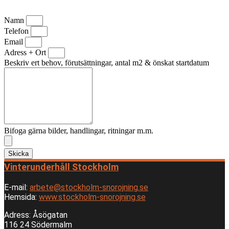
Namn
Telefon
Email
Adress + Ort
Beskriv ert behov, förutsättningar, antal m2 & önskat startdatum
Bifoga gärna bilder, handlingar, ritningar m.m.
Skicka
Vinterunderhåll Stockholm
E-mail:
arbete@stockholm-snorojning.se
Hemsida:
www.stockholm-snorojning.se
Adress: Åsögatan
116 24 Södermalm