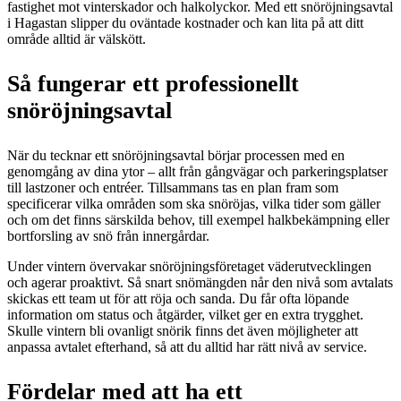
fastighet mot vinterskador och halkolyckor. Med ett snöröjningsavtal
i Hagastan slipper du oväntade kostnader och kan lita på att ditt
område alltid är välskött.
Så fungerar ett professionellt
snöröjningsavtal
När du tecknar ett snöröjningsavtal börjar processen med en
genomgång av dina ytor – allt från gångvägar och parkeringsplatser
till lastzoner och entréer. Tillsammans tas en plan fram som
specificerar vilka områden som ska snöröjas, vilka tider som gäller
och om det finns särskilda behov, till exempel halkbekämpning eller
bortforsling av snö från innergårdar.
Under vintern övervakar snöröjningsföretaget väderutvecklingen
och agerar proaktivt. Så snart snömängden når den nivå som avtalats
skickas ett team ut för att röja och sanda. Du får ofta löpande
information om status och åtgärder, vilket ger en extra trygghet.
Skulle vintern bli ovanligt snörik finns det även möjligheter att
anpassa avtalet efterhand, så att du alltid har rätt nivå av service.
Fördelar med att ha ett