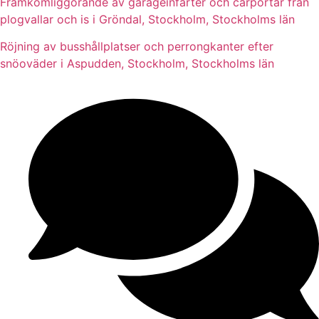
Framkomliggörande av garageinfarter och carportar från
plogvallar och is i Gröndal, Stockholm, Stockholms län
Röjning av busshållplatser och perrongkanter efter
snöoväder i Aspudden, Stockholm, Stockholms län