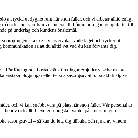
o att rycka ut dygnet runt när snön faller, och vi arbetar alltid enligt
må och stora ytor kan vi hantera allt från mindre garageuppfarter till
oende på underlag och kundens önskemål.
ur snöröjningen ska ske – vi övervakar väderläget och rycker ut
ig kommunikation så att du alltid vet vad du kan förvänta dig.
ov. För företag och bostadsrättsföreningar erbjuder vi schemalagd
a enstaka plogningar eller teckna säsongsavtal för snabb hjälp vid
det, och vi kan snabbt vara på plats när snön faller. Vår personal är
na behov och alltid levererar högsta kvalitet på snöröjningen.
ka säsongsavtal – så kan du luta dig tillbaka och njuta av vintern