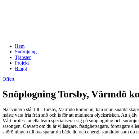
Hem
Snöröjning
Tjänster
Projekt
Blogg
Offert
Snöplogning Torsby, Värmdö kom
När vintern slår till i Torsby, Värmdö kommun, kan snön snabbt skapa
måste vara fria från snö och is för att minimera olycksrisken. Att själv
Vårt professionella team specialiserar sig på snöplogning och snöröjni
säsongen. Oavsett om du är villaägare, fastighetsägare, företagare ell
snöröjningen till oss sparar du både tid och energi, samtidigt som du 