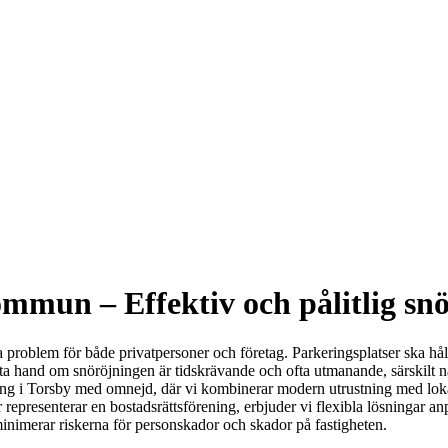
mun – Effektiv och pålitlig snör
 problem för både privatpersoner och företag. Parkeringsplatser ska h
 ta hand om snöröjningen är tidskrävande och ofta utmanande, särskilt när 
ng i Torsby med omnejd, där vi kombinerar modern utrustning med lokal e
er representerar en bostadsrättsförening, erbjuder vi flexibla lösningar 
minimerar riskerna för personskador och skador på fastigheten.