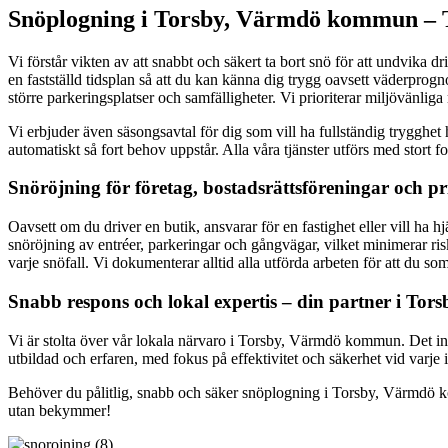
Snöplogning i Torsby, Värmdö kommun – T
Vi förstår vikten av att snabbt och säkert ta bort snö för att undvika dr
en fastställd tidsplan så att du kan känna dig trygg oavsett väderprog
större parkeringsplatser och samfälligheter. Vi prioriterar miljövä
Vi erbjuder även säsongsavtal för dig som vill ha fullständig trygghet
automatiskt så fort behov uppstår. Alla våra tjänster utförs med stort
Snöröjning för företag, bostadsrättsföreningar och p
Oavsett om du driver en butik, ansvarar för en fastighet eller vill h
snöröjning av entréer, parkeringar och gångvägar, vilket minimerar ri
varje snöfall. Vi dokumenterar alltid alla utförda arbeten för att du s
Snabb respons och lokal expertis – din partner i Tors
Vi är stolta över vår lokala närvaro i Torsby, Värmdö kommun. Det inne
utbildad och erfaren, med fokus på effektivitet och säkerhet vid varje 
Behöver du pålitlig, snabb och säker snöplogning i Torsby, Värmdö kom
utan bekymmer!