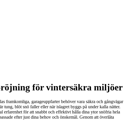
öjning för vintersäkra miljöer
ållas framkomliga, garageuppfarter behöver vara säkra och gångvägar
tung, blöt snö faller eller när islagret byggs på under kalla nätter.
rfarenhet för att snabbt och effektivt hålla dina ytor snöfria hela
anpassade efter just dina behov och önskemål. Genom att överlåta