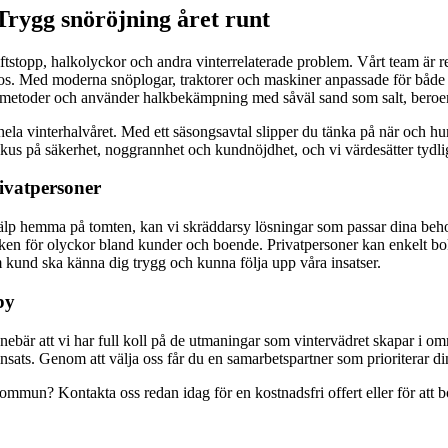
rygg snöröjning året runt
iftstopp, halkolyckor och andra vinterrelaterade problem. Vårt team är red
nos. Med moderna snöplogar, traktorer och maskiner anpassade för både s
nliga metoder och använder halkbekämpning med såväl sand som salt, ber
 hela vinterhalvåret. Med ett säsongsavtal slipper du tänka på när och h
 fokus på säkerhet, noggrannhet och kundnöjdhet, och vi värdesätter tydl
rivatpersoner
a hjälp hemma på tomten, kan vi skräddarsy lösningar som passar dina beh
sken för olyckor bland kunder och boende. Privatpersoner kan enkelt bok
om kund ska känna dig trygg och kunna följa upp våra insatser.
by
bär att vi har full koll på de utmaningar som vintervädret skapar i områ
insats. Genom att välja oss får du en samarbetspartner som prioriterar di
mun? Kontakta oss redan idag för en kostnadsfri offert eller för att bo