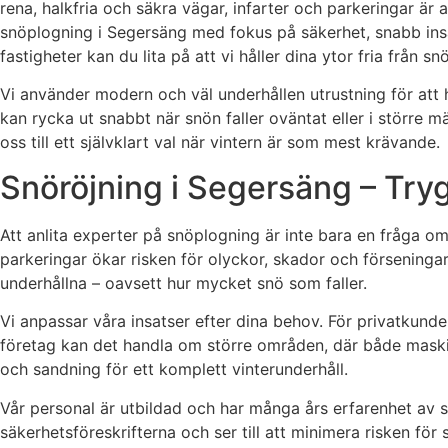
rena, halkfria och säkra vägar, infarter och parkeringar är 
snöplogning i Segersäng med fokus på säkerhet, snabb insa
fastigheter kan du lita på att vi håller dina ytor fria från s
Vi använder modern och väl underhållen utrustning för att h
kan rycka ut snabbt när snön faller oväntat eller i större
oss till ett självklart val när vintern är som mest krävande.
Snöröjning i Segersäng – Tryg
Att anlita experter på snöplogning är inte bara en fråga o
parkeringar ökar risken för olyckor, skador och förseningar
underhållna – oavsett hur mycket snö som faller.
Vi anpassar våra insatser efter dina behov. För privatkund
företag kan det handla om större områden, där både maskin
och sandning för ett komplett vinterunderhåll.
Vår personal är utbildad och har många års erfarenhet av 
säkerhetsföreskrifterna och ser till att minimera risken f