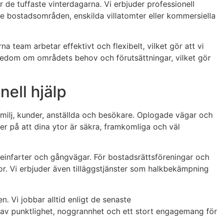
r de tuffaste vinterdagarna. Vi erbjuder professionell
re bostadsområden, enskilda villatomter eller kommersiella
 team arbetar effektivt och flexibelt, vilket gör att vi
nnedom om områdets behov och förutsättningar, vilket gör
ell hjälp
amilj, kunder, anställda och besökare. Oplogade vägar och
er på att dina ytor är säkra, framkomliga och väl
geinfarter och gångvägar. För bostadsrättsföreningar och
r. Vi erbjuder även tilläggstjänster som halkbekämpning
 Vi jobbar alltid enligt de senaste
s av punktlighet, noggrannhet och ett stort engagemang för