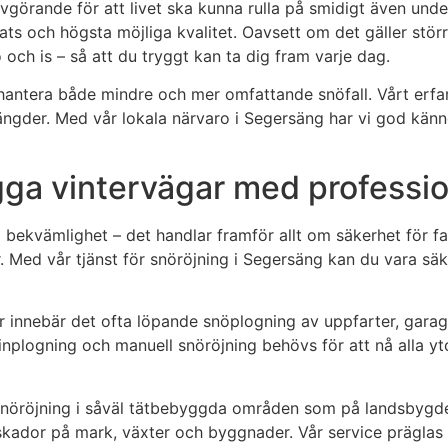
avgörande för att livet ska kunna rulla på smidigt även unde
ts och högsta möjliga kvalitet. Oavsett om det gäller stör
nö och is – så att du tryggt kan ta dig fram varje dag.
antera både mindre och mer omfattande snöfall. Vårt erfarna
 mängder. Med vår lokala närvaro i Segersäng har vi god kä
ga vintervägar med profession
m bekvämlighet – det handlar framför allt om säkerhet för f
. Med vår tjänst för snöröjning i Segersäng kan du vara säk
er innebär det ofta löpande snöplogning av uppfarter, gara
plogning och manuell snöröjning behövs för att nå alla yto
snöröjning i såväl tätbebyggda områden som på landsbygden.
ör skador på mark, växter och byggnader. Vår service prägla