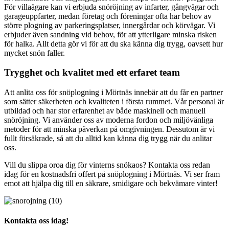
För villaägare kan vi erbjuda snöröjning av infarter, gångvägar och
garageuppfarter, medan företag och föreningar ofta har behov av
större plogning av parkeringsplatser, innergårdar och körvägar. Vi
erbjuder även sandning vid behov, för att ytterligare minska risken
för halka. Allt detta gör vi för att du ska känna dig trygg, oavsett hur
mycket snön faller.
Trygghet och kvalitet med ett erfaret team
Att anlita oss för snöplogning i Mörtnäs innebär att du får en partner
som sätter säkerheten och kvaliteten i första rummet. Vår personal är
utbildad och har stor erfarenhet av både maskinell och manuell
snöröjning. Vi använder oss av moderna fordon och miljövänliga
metoder för att minska påverkan på omgivningen. Dessutom är vi
fullt försäkrade, så att du alltid kan känna dig trygg när du anlitar
oss.
Vill du slippa oroa dig för vinterns snökaos? Kontakta oss redan
idag för en kostnadsfri offert på snöplogning i Mörtnäs. Vi ser fram
emot att hjälpa dig till en säkrare, smidigare och bekvämare vinter!
Kontakta oss idag!