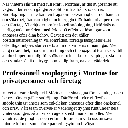
När vintern slår till med full kraft i Mörtnäs, är det avgörande att
vägar, infarter och gångar snabbt blir fria från snö och is.
Snöplogning är inte bara en fråga om bekvämlighet – det handlar
om säkerhet, framkomlighet och trygghet för både privatpersoner
och företag. Vi erbjuder professionell snöplogning i Mörtnäs och
närliggande områden, med fokus på effektiva lösningar som
anpassas efter dina behov. Oavsett om det gäller
bostadsrättsföreningar, villaområden, företagsfastigheter eller
offentliga miljöer, står vi redo att möta vinterns utmaningar. Med
lång erfarenhet, modern utrustning och ett engagerat team ser vi till
att du slipper oroa dig för snökaos och halkrisk – vi plogar, skottar
och sandar så att du tryggt kan ta dig fram, oavsett väderlek.
Professionell snöplogning i Mörtnäs för
privatpersoner och företag
Vi vet att varje fastighet i Mörtnäs har sina egna förutsättningar och
behov när det gäller snöröjning. Därför erbjuder vi flexibla
snöplogningstjänster som enkelt kan anpassas efter dina önskemål
och krav. Vårt team övervakar väderläget dygnet runt under hela
vintersäsongen, så att vi kan agera snabbt när snön faller. Med
välutrustade plogbilar och erfarna förare kan vi ta oss an såväl
mindre infarter som större parkeringsytor och vägar.