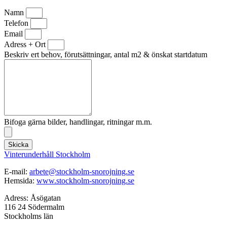
Namn
Telefon
Email
Adress + Ort
Beskriv ert behov, förutsättningar, antal m2 & önskat startdatum
Bifoga gärna bilder, handlingar, ritningar m.m.
Skicka
Vinterunderhåll Stockholm
E-mail:
arbete@stockholm-snorojning.se
Hemsida:
www.stockholm-snorojning.se
Adress: Åsögatan
116 24 Södermalm
Stockholms län