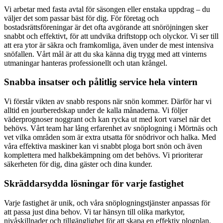
Vi arbetar med fasta avtal för säsongen eller enstaka uppdrag – du
väljer det som passar bäst för dig. För företag och
bostadsrättsföreningar är det ofta avgörande att snöröjningen sker
snabbt och effektivt, för att undvika driftstopp och olyckor. Vi ser till
att era ytor är säkra och framkomliga, även under de mest intensiva
snöfallen. Vårt mål är att du ska känna dig trygg med att vinterns
utmaningar hanteras professionellt och utan krångel.
Snabba insatser och pålitlig service hela vintern
Vi förstår vikten av snabb respons när snön kommer. Därför har vi
alltid en jourberedskap under de kalla månaderna. Vi följer
väderprognoser noggrant och kan rycka ut med kort varsel när det
behövs. Vårt team har lång erfarenhet av snöplogning i Mörtnäs och
vet vilka områden som är extra utsatta för snödrivor och halka. Med
våra effektiva maskiner kan vi snabbt ploga bort snön och även
komplettera med halkbekämpning om det behövs. Vi prioriterar
säkerheten för dig, dina gäster och dina kunder.
Skräddarsydda lösningar för varje fastighet
Varje fastighet är unik, och våra snöplogningstjänster anpassas för
att passa just dina behov. Vi tar hänsyn till olika markytor,
nivåskillnader och tillgänglighet för att skapa en effektiv plogplan.