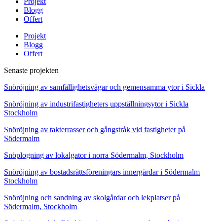
Projekt
Blogg
Offert
Projekt
Blogg
Offert
Senaste projekten
Snöröjning av samfällighetsvägar och gemensamma ytor i Sickla
Snöröjning av industrifastigheters uppställningsytor i Sickla
Stockholm
Snöröjning av takterrasser och gångstråk vid fastigheter på
Södermalm
Snöplogning av lokalgator i norra Södermalm, Stockholm
Snöröjning av bostadsrättsföreningars innergårdar i Södermalm
Stockholm
Snöröjning och sandning av skolgårdar och lekplatser på
Södermalm, Stockholm