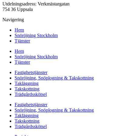
Utdelningsadress: Verkmästargatan
754 36 Uppsala
Navigering
Hem
Snöröjning Stockholm
Tjänster
Hem
Snöröjning Stockholm
Tjänster
Fastighetstjänster
Snöröjning, Snöplogning & Takskottning
Takläggning
Takskottning
Trädgårdsskötsel
Fastighetstjänster
Snöröjning, Snöplogning & Takskottning
Takläggning
Takskottning
Trädgårdsskötsel