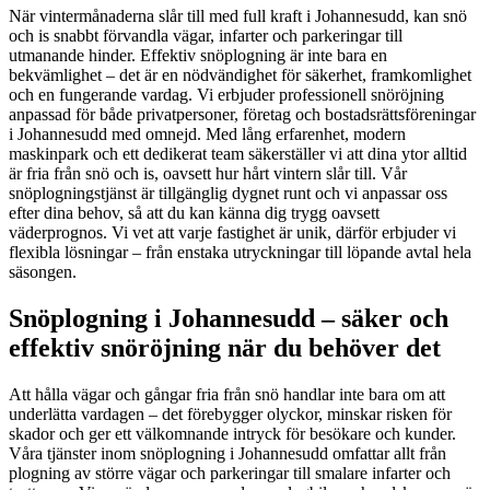
När vintermånaderna slår till med full kraft i Johannesudd, kan snö
och is snabbt förvandla vägar, infarter och parkeringar till
utmanande hinder. Effektiv snöplogning är inte bara en
bekvämlighet – det är en nödvändighet för säkerhet, framkomlighet
och en fungerande vardag. Vi erbjuder professionell snöröjning
anpassad för både privatpersoner, företag och bostadsrättsföreningar
i Johannesudd med omnejd. Med lång erfarenhet, modern
maskinpark och ett dedikerat team säkerställer vi att dina ytor alltid
är fria från snö och is, oavsett hur hårt vintern slår till. Vår
snöplogningstjänst är tillgänglig dygnet runt och vi anpassar oss
efter dina behov, så att du kan känna dig trygg oavsett
väderprognos. Vi vet att varje fastighet är unik, därför erbjuder vi
flexibla lösningar – från enstaka utryckningar till löpande avtal hela
säsongen.
Snöplogning i Johannesudd – säker och
effektiv snöröjning när du behöver det
Att hålla vägar och gångar fria från snö handlar inte bara om att
underlätta vardagen – det förebygger olyckor, minskar risken för
skador och ger ett välkomnande intryck för besökare och kunder.
Våra tjänster inom snöplogning i Johannesudd omfattar allt från
plogning av större vägar och parkeringar till smalare infarter och