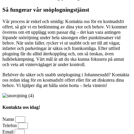
Så fungerar vår snöplogningstjänst
Vår process är enkel och smidig: Kontakta oss för en kostnadsfri
offert, så gör vi en bedömning av dina ytor och behov. Vi kommer
överens om ett upplägg som passar dig – det kan vara antingen
löpande snöröjning under hela säsongen eller punktinsatser vid
behov. När snön faller, rycker vi ut snabbt och ser till att vägar,
infarter och parkeringar är säkra och framkomliga. Efter utförd
plogning får du alltid återkoppling och, om så önskas, även
halkbekämpning. Vårt mål är att du ska kunna fokusera på annat
och veta att vinterväglaget är under kontroll.
Behöver du säker och snabb snöplogning i Johannesudd? Kontakta
oss redan idag för en kostnadsfri offert eller för att diskutera dina
behov. Vi hjälper dig att hålla snön borta – hela vintern!
Kontakta oss idag!
Namn
Telefon
Email