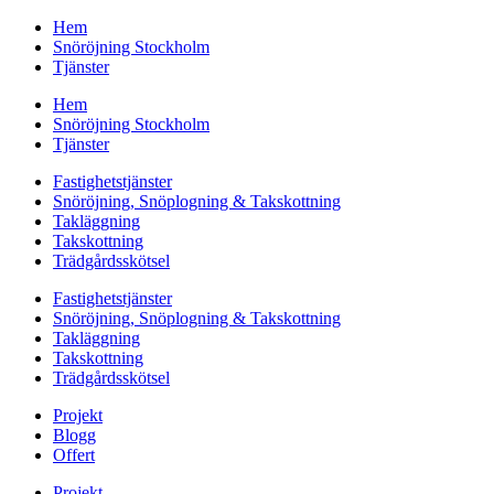
Hem
Snöröjning Stockholm
Tjänster
Hem
Snöröjning Stockholm
Tjänster
Fastighetstjänster
Snöröjning, Snöplogning & Takskottning
Takläggning
Takskottning
Trädgårdsskötsel
Fastighetstjänster
Snöröjning, Snöplogning & Takskottning
Takläggning
Takskottning
Trädgårdsskötsel
Projekt
Blogg
Offert
Projekt