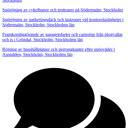
Stockholm
Snöröjning av cykelbanor och trottoarer på Södermalm, Stockholm
Snöröjning av parkeringsdäck och lastzoner vid kontorsfastigheter i
Södermalm, Stockholm, Stockholms län
Framkomliggörande av garageinfarter och carportar från plogvallar
och is i Gröndal, Stockholm, Stockholms län
Röjning av busshållplatser och perrongkanter efter snöoväder i
Aspudden, Stockholm, Stockholms län