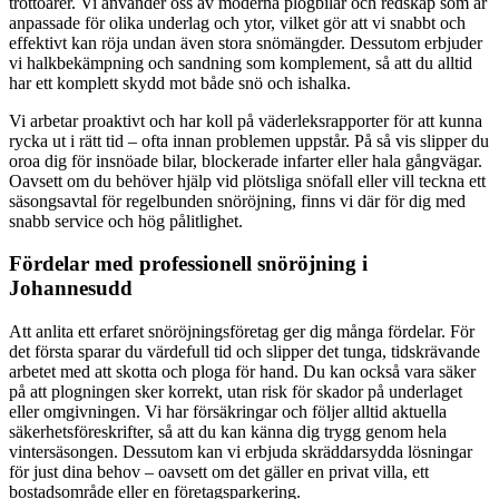
trottoarer. Vi använder oss av moderna plogbilar och redskap som är
anpassade för olika underlag och ytor, vilket gör att vi snabbt och
effektivt kan röja undan även stora snömängder. Dessutom erbjuder
vi halkbekämpning och sandning som komplement, så att du alltid
har ett komplett skydd mot både snö och ishalka.
Vi arbetar proaktivt och har koll på väderleksrapporter för att kunna
rycka ut i rätt tid – ofta innan problemen uppstår. På så vis slipper du
oroa dig för insnöade bilar, blockerade infarter eller hala gångvägar.
Oavsett om du behöver hjälp vid plötsliga snöfall eller vill teckna ett
säsongsavtal för regelbunden snöröjning, finns vi där för dig med
snabb service och hög pålitlighet.
Fördelar med professionell snöröjning i
Johannesudd
Att anlita ett erfaret snöröjningsföretag ger dig många fördelar. För
det första sparar du värdefull tid och slipper det tunga, tidskrävande
arbetet med att skotta och ploga för hand. Du kan också vara säker
på att plogningen sker korrekt, utan risk för skador på underlaget
eller omgivningen. Vi har försäkringar och följer alltid aktuella
säkerhetsföreskrifter, så att du kan känna dig trygg genom hela
vintersäsongen. Dessutom kan vi erbjuda skräddarsydda lösningar
för just dina behov – oavsett om det gäller en privat villa, ett
bostadsområde eller en företagsparkering.