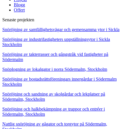
Blogg
Offert
Senaste projekten
Snöröjning av samfällighetsvägar och gemensamma ytor i Sickla
Snöröjning av industrifastigheters uppställningsytor i Sickla
Stockholm
Snöröjning av takterrasser och gångstråk vid fastigheter på
Södermalm
Snöplogning av lokalgator i norra Södermalm, Stockholm
Snöröjning av bostadsrättsföreningars innergårdar i Södermalm
Stockholm
Snöröjning och sandning av skolgårdar och lekplatser på
Södermalm, Stockholm
Snöröjning och halkbekämpning av trappor och entréer i
Södermalm, Stockholm
Nattlig snöröjning av gågator och torgytor på Södermalm,