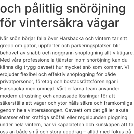
och pålitlig snöröjning
för vintersäkra vägar
När snön börjar falla över Härsbacka och vintern tar sitt
grepp om gator, uppfarter och parkeringsplatser, blir
behovet av snabb och noggrann snöplogning allt viktigare.
Med våra professionella tjänster inom snöröjning kan du
känna dig trygg oavsett hur mycket snö som kommer. Vi
erbjuder flexibel och effektiv snöplogning för både
privatpersoner, företag och bostadsrättsföreningar i
Härsbacka med omnejd. Vårt erfarna team använder
modern utrustning och anpassade lösningar för att
säkerställa att vägar och ytor hålls säkra och framkomliga
genom hela vintersäsongen. Oavsett om det gäller akuta
insatser efter kraftiga snöfall eller regelbunden plogning
under hela vintern, har vi kapaciteten och kunskapen att ta
oss an både små och stora uppdrag – alltid med fokus på