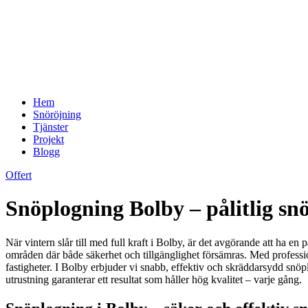
Hem
Snöröjning
Tjänster
Projekt
Blogg
Offert
Snöplogning Bolby – pålitlig sn
När vintern slår till med full kraft i Bolby, är det avgörande att ha e
områden där både säkerhet och tillgänglighet försämras. Med professionel
fastigheter. I Bolby erbjuder vi snabb, effektiv och skräddarsydd snö
utrustning garanterar ett resultat som håller hög kvalitet – varje gång.