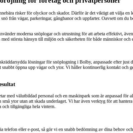
nöröjning för företag och privatpersoner
innebära risker för olyckor och skador. Därför är det viktigt att välja 
t snö från vägar, parkeringar, gångbanor och uppfarter. Oavsett om du b
änder moderna snöplogar och utrustning för att arbeta effektivt, även u
rs med största hänsyn till miljön och säkerheten för både människor oc
i skräddarsydda lösningar för snöplogning i Bolby, anpassade efter just
r att snabbt öppna upp vägar och ytor. Vi håller kontinuerlig kontakt och 
sultat
betar med välutbildad personal och en maskinpark som är anpassad för all
 små ytor utan att skada underlaget. Vi har även verktyg för att hantera 
a och tillgängliga hela vintern.
ia telefon eller e-post, så gör vi en snabb bedömning av dina behov och