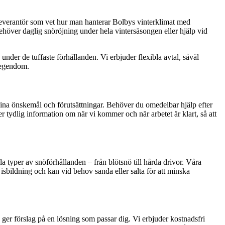
en leverantör som vet hur man hanterar Bolbys vinterklimat med
ehöver daglig snöröjning under hela vintersäsongen eller hjälp vid
nder de tuffaste förhållanden. Vi erbjuder flexibla avtal, såväl
h egendom.
 dina önskemål och förutsättningar. Behöver du omedelbar hjälp efter
ger tydlig information om när vi kommer och när arbetet är klart, så att
a typer av snöförhållanden – från blötsnö till hårda drivor. Våra
isbildning och kan vid behov sanda eller salta för att minska
 ger förslag på en lösning som passar dig. Vi erbjuder kostnadsfri