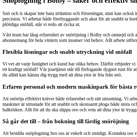
Snöplogning i Bolby – säker och effektiv s
Snö och is skapar inte bara irritation och förseningar, utan kan också 
precision. Vi arbetar både förebyggande och akut för att snabbt ta bor
plötsliga snöfall, står vi redo att rycka ut.
Vårt team har lång erfarenhet av snöröjning i Bolby och omnejd och anv
abonnemang för hela vintern som insatser vid behov. Allt arbete utfö
Flexibla lösningar och snabb utryckning vid snöfall
Vi vet att varje fastighet och kund har olika behov. Därför erbjuder v
ett kraftigt snöfall? Vår jourtjänst står till förfogande dygnet runt fö
du alltid kan känna dig trygg med att dina ytor är fria från snö.
Erfaren personal och modern maskinpark för bästa re
Att snöröja effektivt kräver både erfarenhet och rätt utrustning. Vi ar
maskiner är utrustade för att snabbt och skonsamt ploga både stora och
halkrisken. Allt för att du ska slippa oro och veta att dina ytor är trygg
Så går det till – från bokning till färdig snöröjning
Att beställa snöplogning hos oss är enkelt och smidigt. Kontakta oss v