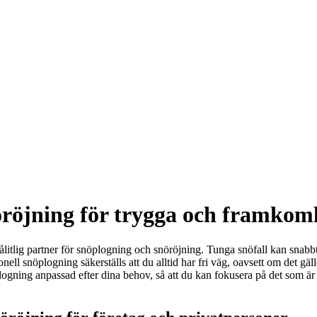
öröjning för trygga och framkom
n pålitlig partner för snöplogning och snöröjning. Tunga snöfall kan snabb
l snöplogning säkerställs att du alltid har fri väg, oavsett om det gäller
plogning anpassad efter dina behov, så att du kan fokusera på det som 