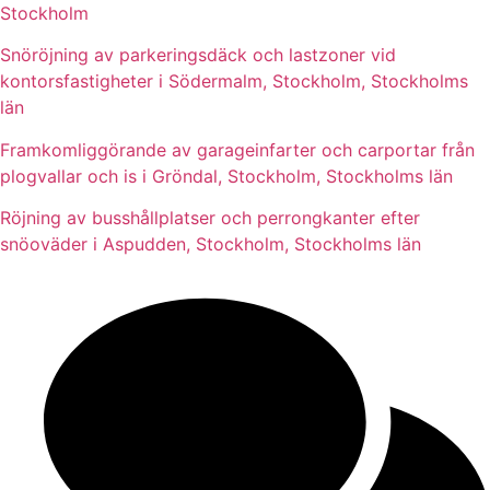
Stockholm
Snöröjning av parkeringsdäck och lastzoner vid
kontorsfastigheter i Södermalm, Stockholm, Stockholms
län
Framkomliggörande av garageinfarter och carportar från
plogvallar och is i Gröndal, Stockholm, Stockholms län
Röjning av busshållplatser och perrongkanter efter
snöoväder i Aspudden, Stockholm, Stockholms län