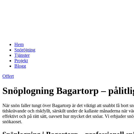
Hem
Snöröjning
Tjänster
Projekt
Blogg
Offert
Snöplogning Bagartorp – pålitli
När snön faller tungt över Bagartorp är det viktigt att snabbt få bort 
tidskrävande och riskfyllt, särskilt under de kallaste månaderna när vä
effektivt och på rätt sätt, oavsett hur mycket det snöar. Vi erbjuder s
snökaoset.