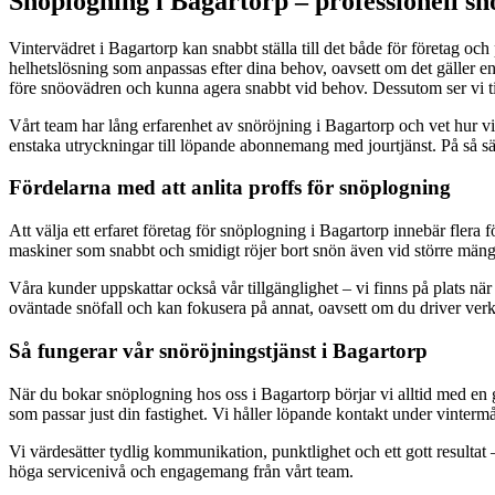
Snöplogning i Bagartorp – professionell sn
Vintervädret i Bagartorp kan snabbt ställa till det både för företag o
helhetslösning som anpassas efter dina behov, oavsett om det gäller en 
före snöovädren och kunna agera snabbt vid behov. Dessutom ser vi till at
Vårt team har lång erfarenhet av snöröjning i Bagartorp och vet hur v
enstaka utryckningar till löpande abonnemang med jourtjänst. På så sät
Fördelarna med att anlita proffs för snöplogning
Att välja ett erfaret företag för snöplogning i Bagartorp innebär flera
maskiner som snabbt och smidigt röjer bort snön även vid större mängde
Våra kunder uppskattar också vår tillgänglighet – vi finns på plats när
oväntade snöfall och kan fokusera på annat, oavsett om du driver verk
Så fungerar vår snöröjningstjänst i Bagartorp
När du bokar snöplogning hos oss i Bagartorp börjar vi alltid med en
som passar just din fastighet. Vi håller löpande kontakt under vintermå
Vi värdesätter tydlig kommunikation, punktlighet och ett gott resultat 
höga servicenivå och engagemang från vårt team.