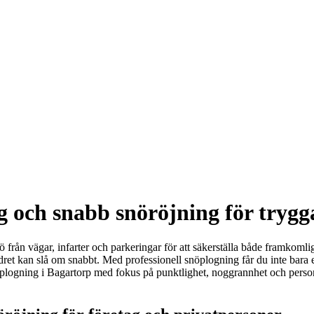
g och snabb snöröjning för trygg
snö från vägar, infarter och parkeringar för att säkerställa både framkom
dret kan slå om snabbt. Med professionell snöplogning får du inte bara e
nöplogning i Bagartorp med fokus på punktlighet, noggrannhet och personli