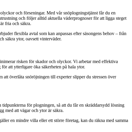
ör olyckor och förseningar. Med vår snöplogningstjänst får du en
rustning och följer alltid aktuella väderprognoser för att ligga steget
är fria och säkra.
erbjuder flexibla avtal som kan anpassas efter säsongens behov – från
h säkra ytor, oavsett vinterväder.
 minimerar risken för skador och olyckor. Vi arbetar med effektiva
ör att ytterligare öka säkerheten på hala ytor.
att överlåta snöröjningen till experter slipper du stressen över
 tidpunkterna för plogningen, så att du får en skräddarsydd lösning
ygg med att vägar och ytor är säkra.
gäller en mindre villa eller ett större företag, kan du räkna med samma