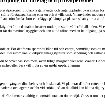
öröjning för företag och privatpersoner
ch privatpersoner. Snötäckta gångvägar och isiga uppfarter ökar risken f
större företagsparkering eller en privat villatomt. Vi använder modern ut
t snön forslas bort eller läggs på lämpliga platser, så att ytorna alltid 
iktigt det är med snabba insatser under pressade väderförhållanden. Vi 
t får du maximal trygghet och kan alltid räkna med att ha tillgängliga oc
 fördelar. För det första sparar du både tid och energi, samtidigt som du
r. Dessutom kan vi erbjuda tilläggstjänster som sandning och saltning f
 du behöver oss som mest, även tidiga morgnar eller sena kvällar. Genom 
samhet eller bara vill njuta av en snöfri uppfart hemma.
 genomgång av dina behov och önskemål. Vi planerar därefter rutten och
naderna och agerar snabbt vid snöfall, så att du alltid kan känna dig tr
– därför lämnar vi aldrig ett område utan att du är nöjd. Oavsett om det 