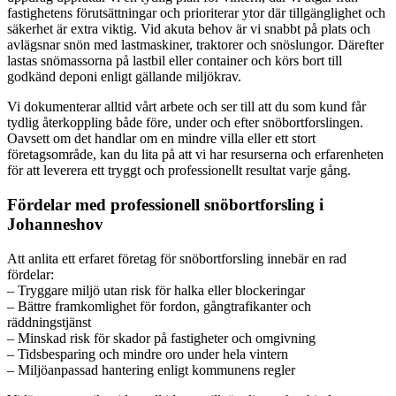
fastighetens förutsättningar och prioriterar ytor där tillgänglighet och
säkerhet är extra viktig. Vid akuta behov är vi snabbt på plats och
avlägsnar snön med lastmaskiner, traktorer och snöslungor. Därefter
lastas snömassorna på lastbil eller container och körs bort till
godkänd deponi enligt gällande miljökrav.
Vi dokumenterar alltid vårt arbete och ser till att du som kund får
tydlig återkoppling både före, under och efter snöbortforslingen.
Oavsett om det handlar om en mindre villa eller ett stort
företagsområde, kan du lita på att vi har resurserna och erfarenheten
för att leverera ett tryggt och professionellt resultat varje gång.
Fördelar med professionell snöbortforsling i
Johanneshov
Att anlita ett erfaret företag för snöbortforsling innebär en rad
fördelar:
– Tryggare miljö utan risk för halka eller blockeringar
– Bättre framkomlighet för fordon, gångtrafikanter och
räddningstjänst
– Minskad risk för skador på fastigheter och omgivning
– Tidsbesparing och mindre oro under hela vintern
– Miljöanpassad hantering enligt kommunens regler