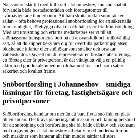
När vintern slår till med full kraft i Johanneshov, kan snö snabbt
förvandla både bostadsområden och företagstomter till
svårnavigerade hinderbanor. Att bara skotta undan snön räcker
sällan – ofta behövs professionell snöbortforsling för att säkerställa
framkomlighet, förebygga olyckor och hålla ytor fria från isbildning.
Med rätt utrustning och erfarna medarbetare ser vi till att
snömassorna transporteras bort på ett ansvarsfullt och miljövänligt
sätt, så att du slipper bekymra dig för överfulla parkeringsplatser,
blockerade infarter eller snöhögar som smälter och orsakar
vattenskador. Oavsett om du representerar en bostadsrättsförening,
ett företag eller är privatperson, är det viktigt att välja en pålitlig
aktör med god lokalkännedom i Johanneshov – och som sätter
säkerhet och kvalitet främst.
Snöbortforsling i Johanneshov – smidiga
lösningar för företag, fastighetsägare och
privatpersoner
Snöbortforsling handlar om mer än att bara flytta snö från en plats
till en annan. Det krävs planering, rätt maskiner och kunnig personal
för att snöröjning och bortforsling ska bli både effektiv och skonsam
mot omgivningen. I Johanneshov arbetar vi med moderna fordon
och maskiner som hanterar allt från mindre gårdar till stora