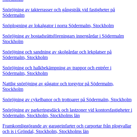
Snöröjning av takterrasser och gångstråk vid fastigheter på
Södermalm
Snöplogning av lokalgator i norra Södermalm, Stockholm
Snöröjning av bostadsrättsföreningars innergårdar i Södermalm
Stockholm
Snöröjning och sandning av skolgårdar och lekplatser på
Södermalm, Stockholm
Snöröjning och halkbekämpning av trappor och entréer i
Södermalm, Stockholm
Nattlig snöröjning av gågator och torgytor på Södermalm,
Stockholm
Snöröjning av cykelbanor och trottoarer på Södermalm, Stockholm
Snöröjning av parkeringsdäck och lastzoner vid kontorsfastigheter i
Södermalm, Stockholm, Stockholms län
Framkomliggörande av garageinfarter och carportar från plogvallar
och is i Gröndal, Stockholm, Stockholms län