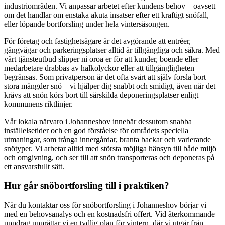
industriområden. Vi anpassar arbetet efter kundens behov – oavsett
om det handlar om enstaka akuta insatser efter ett kraftigt snöfall,
eller löpande bortforsling under hela vintersäsongen.
För företag och fastighetsägare är det avgörande att entréer,
gångvägar och parkeringsplatser alltid är tillgängliga och säkra. Med
vårt tjänsteutbud slipper ni oroa er för att kunder, boende eller
medarbetare drabbas av halkolyckor eller att tillgängligheten
begränsas. Som privatperson är det ofta svårt att själv forsla bort
stora mängder snö – vi hjälper dig snabbt och smidigt, även när det
krävs att snön körs bort till särskilda deponeringsplatser enligt
kommunens riktlinjer.
Vår lokala närvaro i Johanneshov innebär dessutom snabba
inställelsetider och en god förståelse för områdets speciella
utmaningar, som trånga innergårdar, branta backar och varierande
snötyper. Vi arbetar alltid med största möjliga hänsyn till både miljö
och omgivning, och ser till att snön transporteras och deponeras på
ett ansvarsfullt sätt.
Hur går snöbortforsling till i praktiken?
När du kontaktar oss för snöbortforsling i Johanneshov börjar vi
med en behovsanalys och en kostnadsfri offert. Vid återkommande
uppdrag upprättar vi en tydlig plan för vintern, där vi utgår från