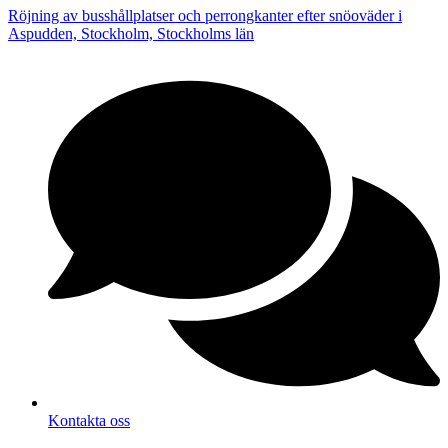
Röjning av busshållplatser och perrongkanter efter snöoväder i
Aspudden, Stockholm, Stockholms län
Kontakta oss