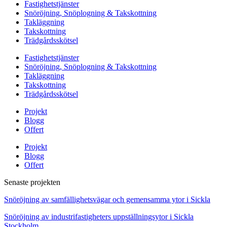
Fastighetstjänster
Snöröjning, Snöplogning & Takskottning
Takläggning
Takskottning
Trädgårdsskötsel
Fastighetstjänster
Snöröjning, Snöplogning & Takskottning
Takläggning
Takskottning
Trädgårdsskötsel
Projekt
Blogg
Offert
Projekt
Blogg
Offert
Senaste projekten
Snöröjning av samfällighetsvägar och gemensamma ytor i Sickla
Snöröjning av industrifastigheters uppställningsytor i Sickla
Stockholm