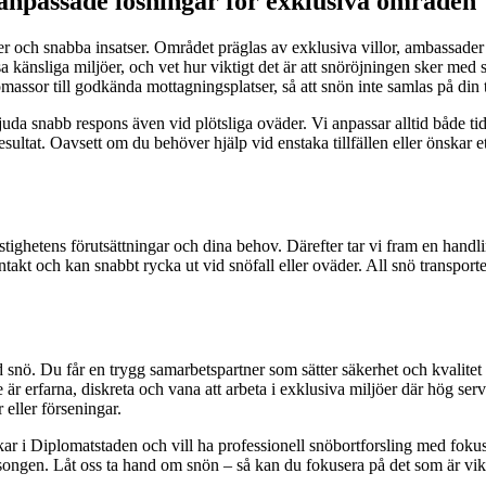
lanpassade lösningar för exklusiva områden
er och snabba insatser. Området präglas av exklusiva villor, ambassader
ssa känsliga miljöer, och vet hur viktigt det är att snöröjningen sker med
assor till godkända mottagningsplatser, så att snön inte samlas på din 
da snabb respons även vid plötsliga oväder. Vi anpassar alltid både t
resultat. Oavsett om du behöver hjälp vid enstaka tillfällen eller önskar
tighetens förutsättningar och dina behov. Därefter tar vi fram en handli
t och kan snabbt rycka ut vid snöfall eller oväder. All snö transporteras 
ad snö. Du får en trygg samarbetspartner som sätter säkerhet och kvalit
rfarna, diskreta och vana att arbeta i exklusiva miljöer där hög servic
eller förseningar.
kar i Diplomatstaden och vill ha professionell snöbortforsling med fokus 
äsongen. Låt oss ta hand om snön – så kan du fokusera på det som är vikt