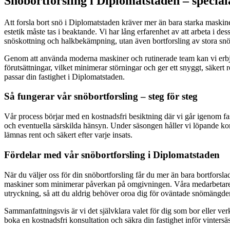
Snöbortforsling i Diplomatstaden – specia
Att forsla bort snö i Diplomatstaden kräver mer än bara starka maskin
estetik måste tas i beaktande. Vi har lång erfarenhet av att arbeta i de
snöskottning och halkbekämpning, utan även bortforsling av stora snöm
Genom att använda moderna maskiner och rutinerade team kan vi erbju
förutsättningar, vilket minimerar störningar och ger ett snyggt, säkert 
passar din fastighet i Diplomatstaden.
Så fungerar vår snöbortforsling – steg för steg
Vår process börjar med en kostnadsfri besiktning där vi går igenom fas
och eventuella särskilda hänsyn. Under säsongen håller vi löpande kontak
lämnas rent och säkert efter varje insats.
Fördelar med vår snöbortforsling i Diplomatstaden
När du väljer oss för din snöbortforsling får du mer än bara bortforsl
maskiner som minimerar påverkan på omgivningen. Våra medarbetare är e
utryckning, så att du aldrig behöver oroa dig för oväntade snömängder 
Sammanfattningsvis är vi det självklara valet för dig som bor eller ver
boka en kostnadsfri konsultation och säkra din fastighet inför vinters