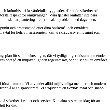
 och kulturhistoriskt värdefulla byggnader, där både säkerhet och
 största respekt för omgivningen. Våra tjänster omfattar inte bara
tomt, skadar planteringar eller orsakar problem med dagvatten.
idpunkt och arbetsmetod efter dina önskemål och områdets
 ett avtal för hela vintersäsongen, kan vi skräddarsy en lösning som
ngsplan för snöbortforslingen, där vi tydligt anger tidsramar, metoder
bort på ett miljövänligt och regelrätt sätt, och vi ser till att området
et i första rummet. Vi använder alltid miljövänliga metoder och moderna
enivå är en självklarhet. Vi erbjuder även flexibla avtal och snabb
på säkerhet, kvalitet och service. Kontakta oss redan idag för att
igt för dig.