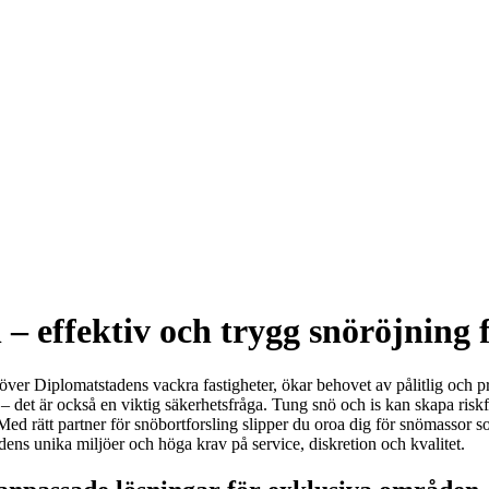
 effektiv och trygg snöröjning f
er Diplomatstadens vackra fastigheter, ökar behovet av pålitlig och prof
 – det är också en viktig säkerhetsfråga. Tung snö och is kan skapa ris
 Med rätt partner för snöbortforsling slipper du oroa dig för snömassor s
ens unika miljöer och höga krav på service, diskretion och kvalitet.