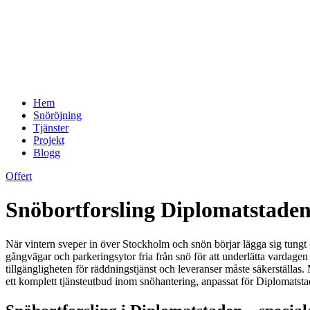
Hem
Snöröjning
Tjänster
Projekt
Blogg
Offert
Snöbortforsling Diplomatstaden –
När vintern sveper in över Stockholm och snön börjar lägga sig tungt öv
gångvägar och parkeringsytor fria från snö för att underlätta vardagen
tillgängligheten för räddningstjänst och leveranser måste säkerställas.
ett komplett tjänsteutbud inom snöhantering, anpassat för Diplomatstad