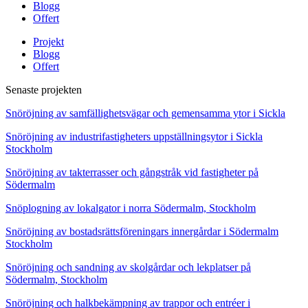
Blogg
Offert
Projekt
Blogg
Offert
Senaste projekten
Snöröjning av samfällighetsvägar och gemensamma ytor i Sickla
Snöröjning av industrifastigheters uppställningsytor i Sickla
Stockholm
Snöröjning av takterrasser och gångstråk vid fastigheter på
Södermalm
Snöplogning av lokalgator i norra Södermalm, Stockholm
Snöröjning av bostadsrättsföreningars innergårdar i Södermalm
Stockholm
Snöröjning och sandning av skolgårdar och lekplatser på
Södermalm, Stockholm
Snöröjning och halkbekämpning av trappor och entréer i