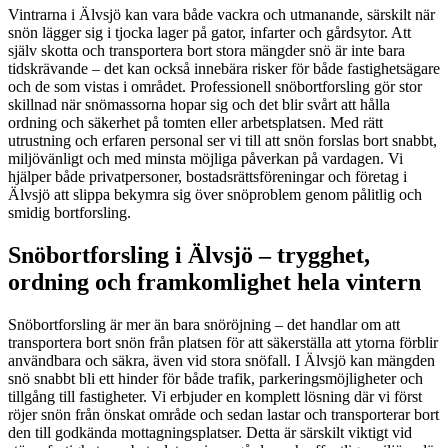
Vintrarna i Älvsjö kan vara både vackra och utmanande, särskilt när
snön lägger sig i tjocka lager på gator, infarter och gårdsytor. Att
själv skotta och transportera bort stora mängder snö är inte bara
tidskrävande – det kan också innebära risker för både fastighetsägare
och de som vistas i området. Professionell snöbortforsling gör stor
skillnad när snömassorna hopar sig och det blir svårt att hålla
ordning och säkerhet på tomten eller arbetsplatsen. Med rätt
utrustning och erfaren personal ser vi till att snön forslas bort snabbt,
miljövänligt och med minsta möjliga påverkan på vardagen. Vi
hjälper både privatpersoner, bostadsrättsföreningar och företag i
Älvsjö att slippa bekymra sig över snöproblem genom pålitlig och
smidig bortforsling.
Snöbortforsling i Älvsjö – trygghet,
ordning och framkomlighet hela vintern
Snöbortforsling är mer än bara snöröjning – det handlar om att
transportera bort snön från platsen för att säkerställa att ytorna förblir
användbara och säkra, även vid stora snöfall. I Älvsjö kan mängden
snö snabbt bli ett hinder för både trafik, parkeringsmöjligheter och
tillgång till fastigheter. Vi erbjuder en komplett lösning där vi först
röjer snön från önskat område och sedan lastar och transporterar bort
den till godkända mottagningsplatser. Detta är särskilt viktigt vid