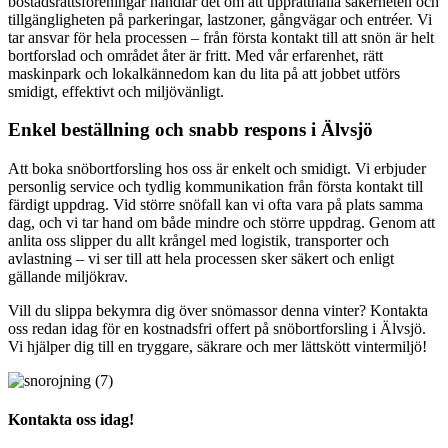
bostadsrättsföreningar handlar det om att upprätthålla säkerheten och
tillgängligheten på parkeringar, lastzoner, gångvägar och entréer. Vi
tar ansvar för hela processen – från första kontakt till att snön är helt
bortforslad och området åter är fritt. Med vår erfarenhet, rätt
maskinpark och lokalkännedom kan du lita på att jobbet utförs
smidigt, effektivt och miljövänligt.
Enkel beställning och snabb respons i Älvsjö
Att boka snöbortforsling hos oss är enkelt och smidigt. Vi erbjuder
personlig service och tydlig kommunikation från första kontakt till
färdigt uppdrag. Vid större snöfall kan vi ofta vara på plats samma
dag, och vi tar hand om både mindre och större uppdrag. Genom att
anlita oss slipper du allt krångel med logistik, transporter och
avlastning – vi ser till att hela processen sker säkert och enligt
gällande miljökrav.
Vill du slippa bekymra dig över snömassor denna vinter? Kontakta
oss redan idag för en kostnadsfri offert på snöbortforsling i Älvsjö.
Vi hjälper dig till en tryggare, säkrare och mer lättskött vintermiljö!
Kontakta oss idag!