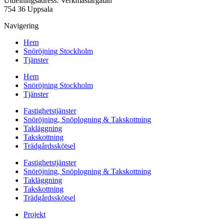
Utdelningsadress: Verkmästargatan
754 36 Uppsala
Navigering
Hem
Snöröjning Stockholm
Tjänster
Hem
Snöröjning Stockholm
Tjänster
Fastighetstjänster
Snöröjning, Snöplogning & Takskottning
Takläggning
Takskottning
Trädgårdsskötsel
Fastighetstjänster
Snöröjning, Snöplogning & Takskottning
Takläggning
Takskottning
Trädgårdsskötsel
Projekt