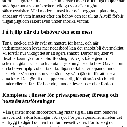
större fastigheter, arbetsplatser, innergårdar och offentliga miljöer där
snöhögar annars kan blockera viktiga ytor eller utgöra
säkerhetsrisker. Med moderna maskiner och noggrann planering
anpassar vi våra insatser efter era behov och ser till att Älvsjö förblir
tillgängligt och säkert även under snörika vintrar.
Få hjälp när du behöver den som mest
Tung, packad snö är svår att hantera för hand, och när
väderprognosen lovar mer nederbörd kan det snabbt bli övermäktigt.
Vi förstår hur viktigt det är att agera snabbt. Därför erbjuder vi
flexibla lösningar för snöbortforsling i Älvsjö, både genom
schemalagda insatser och akuta utryckningar vid behov. Oavsett om
du behöver hjälp vid enstaka kraftiga snöfall eller löpande under
hela vintersäsongen kan vi skräddarsy våra tjänster för att passa just
dina krav. Det gör att du slipper oroa dig för att snön ska bli ett
hinder eller en fara för boende, kunder, leveranser eller fordon.
Kompletta tjänster för privatpersoner, företag och
bostadsrättsföreningar
Våra tjänster inom snöbortforsling riktar sig till alla som behöver
snabba och säkra lösningar i Älvsjö. För privatpersoner innebär det
en trygg trädgård och en fri infart oavsett väder. För företag och