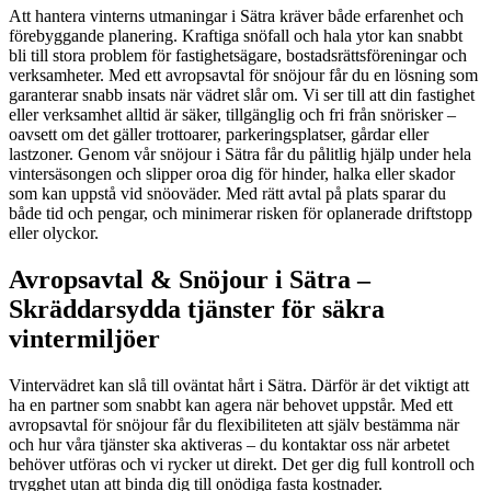
Att hantera vinterns utmaningar i Sätra kräver både erfarenhet och
förebyggande planering. Kraftiga snöfall och hala ytor kan snabbt
bli till stora problem för fastighetsägare, bostadsrättsföreningar och
verksamheter. Med ett avropsavtal för snöjour får du en lösning som
garanterar snabb insats när vädret slår om. Vi ser till att din fastighet
eller verksamhet alltid är säker, tillgänglig och fri från snörisker –
oavsett om det gäller trottoarer, parkeringsplatser, gårdar eller
lastzoner. Genom vår snöjour i Sätra får du pålitlig hjälp under hela
vintersäsongen och slipper oroa dig för hinder, halka eller skador
som kan uppstå vid snöoväder. Med rätt avtal på plats sparar du
både tid och pengar, och minimerar risken för oplanerade driftstopp
eller olyckor.
Avropsavtal & Snöjour i Sätra –
Skräddarsydda tjänster för säkra
vintermiljöer
Vintervädret kan slå till oväntat hårt i Sätra. Därför är det viktigt att
ha en partner som snabbt kan agera när behovet uppstår. Med ett
avropsavtal för snöjour får du flexibiliteten att själv bestämma när
och hur våra tjänster ska aktiveras – du kontaktar oss när arbetet
behöver utföras och vi rycker ut direkt. Det ger dig full kontroll och
trygghet utan att binda dig till onödiga fasta kostnader.