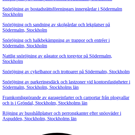
Snöröjning av bostadsrättsföreningars innergårdar i Södermalm
Stockholm
Snöröjning och sandning av skolgårdar och lekplatser på
Södermalm, Stockholm
Snöröjning och halkbekämpning av trappor och entréer i
Södermalm, Stockholm
Nattlig snöröjning av gågator och torgytor på Södermalm,
Stockholm
Snöröjning av cykelbanor och trottoarer på Södermalm, Stockholm
Snöröjning av parkeringsdäck och lastzoner vid kontorsfastigheter i
Södermalm, Stockholm, Stockholms län
Framkomliggörande av garageinfarter och carportar från plogvallar
och is i Gröndal, Stockholm, Stockholms län
Röjning av busshållplatser och perrongkanter efter snöoväder i
Aspudden, Stockholm, Stockholms län