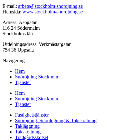
E-mail:
arbete@stockholm-snorojning.se
Hemsida:
www.stockholm-snorojning.se
Adress: Åsögatan
116 24 Södermalm
Stockholms län
Utdelningsadress: Verkmästargatan
754 36 Uppsala
Navigering
Hem
Snöröjning Stockholm
Tjänster
Hem
Snöröjning Stockholm
Tjänster
Fastighetstjänster
Snöröjning, Snöplogning & Takskottning
Takläggning
Takskottning
Trädgårdsskötsel