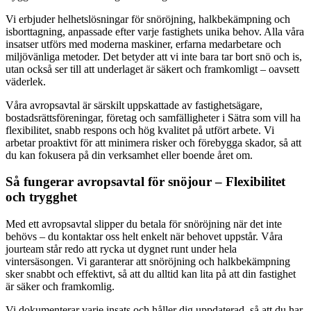
Vi erbjuder helhetslösningar för snöröjning, halkbekämpning och
isborttagning, anpassade efter varje fastighets unika behov. Alla våra
insatser utförs med moderna maskiner, erfarna medarbetare och
miljövänliga metoder. Det betyder att vi inte bara tar bort snö och is,
utan också ser till att underlaget är säkert och framkomligt – oavsett
väderlek.
Våra avropsavtal är särskilt uppskattade av fastighetsägare,
bostadsrättsföreningar, företag och samfälligheter i Sätra som vill ha
flexibilitet, snabb respons och hög kvalitet på utfört arbete. Vi
arbetar proaktivt för att minimera risker och förebygga skador, så att
du kan fokusera på din verksamhet eller boende året om.
Så fungerar avropsavtal för snöjour – Flexibilitet
och trygghet
Med ett avropsavtal slipper du betala för snöröjning när det inte
behövs – du kontaktar oss helt enkelt när behovet uppstår. Våra
jourteam står redo att rycka ut dygnet runt under hela
vintersäsongen. Vi garanterar att snöröjning och halkbekämpning
sker snabbt och effektivt, så att du alltid kan lita på att din fastighet
är säker och framkomlig.
Vi dokumenterar varje insats och håller dig uppdaterad, så att du har