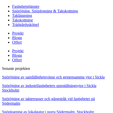
Fastighetstjänster
Snöröjning, Snöplogning & Takskottning
Takläggning
Takskottning
Trädgårdsskötsel
Projekt
Blogg
Offert
Projekt
Blogg
Offert
Senaste projekten
Snöröjning av samfällighetsvägar och gemensamma ytor i Sickla
Snöröjning av industrifastigheters uppställningsytor i Sickla
Stockholm
Snöröjning av takterrasser och gångstråk vid fastigheter på
Södermalm
Snöplogning av lokalgator i norra Södermalm, Stockholm