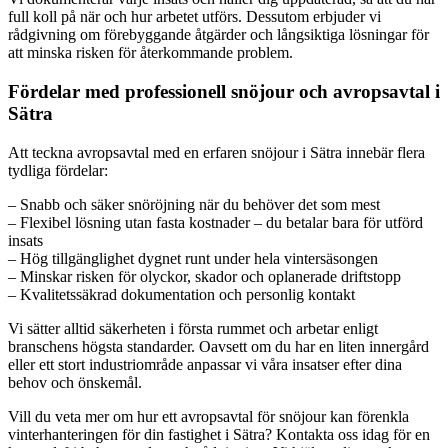
full koll på när och hur arbetet utförs. Dessutom erbjuder vi
rådgivning om förebyggande åtgärder och långsiktiga lösningar för
att minska risken för återkommande problem.
Fördelar med professionell snöjour och avropsavtal i
Sätra
Att teckna avropsavtal med en erfaren snöjour i Sätra innebär flera
tydliga fördelar:
– Snabb och säker snöröjning när du behöver det som mest
– Flexibel lösning utan fasta kostnader – du betalar bara för utförd
insats
– Hög tillgänglighet dygnet runt under hela vintersäsongen
– Minskar risken för olyckor, skador och oplanerade driftstopp
– Kvalitetssäkrad dokumentation och personlig kontakt
Vi sätter alltid säkerheten i första rummet och arbetar enligt
branschens högsta standarder. Oavsett om du har en liten innergård
eller ett stort industriområde anpassar vi våra insatser efter dina
behov och önskemål.
Vill du veta mer om hur ett avropsavtal för snöjour kan förenkla
vinterhanteringen för din fastighet i Sätra? Kontakta oss idag för en