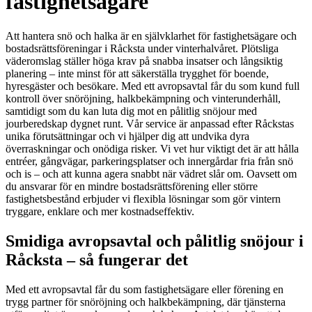
fastighetsägare
Att hantera snö och halka är en självklarhet för fastighetsägare och
bostadsrättsföreningar i Råcksta under vinterhalvåret. Plötsliga
väderomslag ställer höga krav på snabba insatser och långsiktig
planering – inte minst för att säkerställa trygghet för boende,
hyresgäster och besökare. Med ett avropsavtal får du som kund full
kontroll över snöröjning, halkbekämpning och vinterunderhåll,
samtidigt som du kan luta dig mot en pålitlig snöjour med
jourberedskap dygnet runt. Vår service är anpassad efter Råckstas
unika förutsättningar och vi hjälper dig att undvika dyra
överraskningar och onödiga risker. Vi vet hur viktigt det är att hålla
entréer, gångvägar, parkeringsplatser och innergårdar fria från snö
och is – och att kunna agera snabbt när vädret slår om. Oavsett om
du ansvarar för en mindre bostadsrättsförening eller större
fastighetsbestånd erbjuder vi flexibla lösningar som gör vintern
tryggare, enklare och mer kostnadseffektiv.
Smidiga avropsavtal och pålitlig snöjour i
Råcksta – så fungerar det
Med ett avropsavtal får du som fastighetsägare eller förening en
trygg partner för snöröjning och halkbekämpning, där tjänsterna