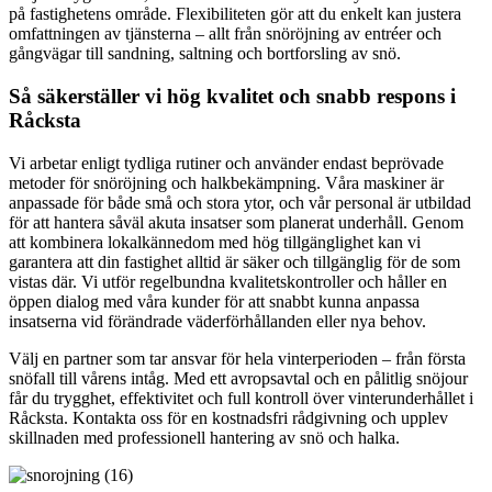
på fastighetens område. Flexibiliteten gör att du enkelt kan justera
omfattningen av tjänsterna – allt från snöröjning av entréer och
gångvägar till sandning, saltning och bortforsling av snö.
Så säkerställer vi hög kvalitet och snabb respons i
Råcksta
Vi arbetar enligt tydliga rutiner och använder endast beprövade
metoder för snöröjning och halkbekämpning. Våra maskiner är
anpassade för både små och stora ytor, och vår personal är utbildad
för att hantera såväl akuta insatser som planerat underhåll. Genom
att kombinera lokalkännedom med hög tillgänglighet kan vi
garantera att din fastighet alltid är säker och tillgänglig för de som
vistas där. Vi utför regelbundna kvalitetskontroller och håller en
öppen dialog med våra kunder för att snabbt kunna anpassa
insatserna vid förändrade väderförhållanden eller nya behov.
Välj en partner som tar ansvar för hela vinterperioden – från första
snöfall till vårens intåg. Med ett avropsavtal och en pålitlig snöjour
får du trygghet, effektivitet och full kontroll över vinterunderhållet i
Råcksta. Kontakta oss för en kostnadsfri rådgivning och upplev
skillnaden med professionell hantering av snö och halka.