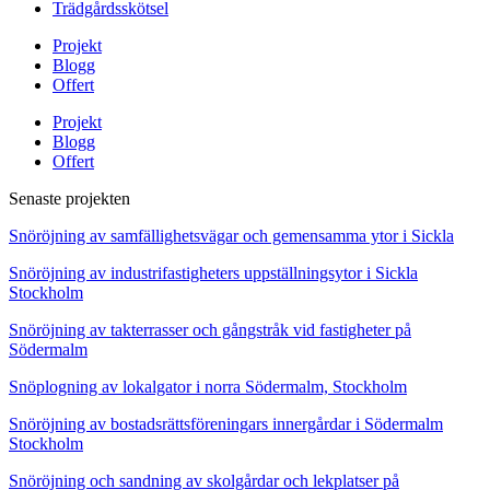
Trädgårdsskötsel
Projekt
Blogg
Offert
Projekt
Blogg
Offert
Senaste projekten
Snöröjning av samfällighetsvägar och gemensamma ytor i Sickla
Snöröjning av industrifastigheters uppställningsytor i Sickla
Stockholm
Snöröjning av takterrasser och gångstråk vid fastigheter på
Södermalm
Snöplogning av lokalgator i norra Södermalm, Stockholm
Snöröjning av bostadsrättsföreningars innergårdar i Södermalm
Stockholm
Snöröjning och sandning av skolgårdar och lekplatser på