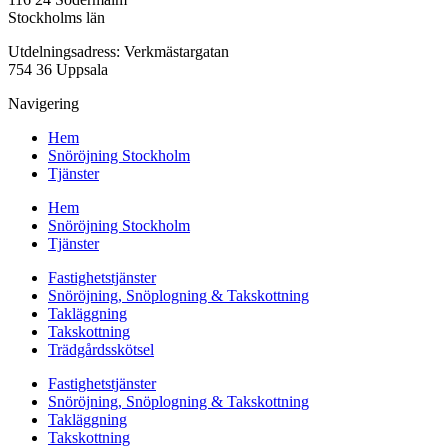
Stockholms län
Utdelningsadress: Verkmästargatan
754 36 Uppsala
Navigering
Hem
Snöröjning Stockholm
Tjänster
Hem
Snöröjning Stockholm
Tjänster
Fastighetstjänster
Snöröjning, Snöplogning & Takskottning
Takläggning
Takskottning
Trädgårdsskötsel
Fastighetstjänster
Snöröjning, Snöplogning & Takskottning
Takläggning
Takskottning