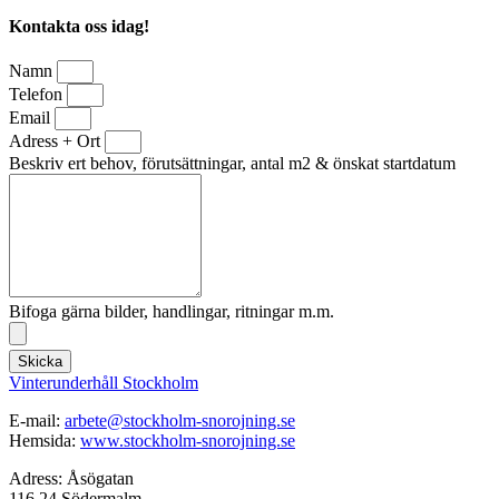
Kontakta oss idag!
Namn
Telefon
Email
Adress + Ort
Beskriv ert behov, förutsättningar, antal m2 & önskat startdatum
Bifoga gärna bilder, handlingar, ritningar m.m.
Skicka
Vinterunderhåll Stockholm
E-mail:
arbete@stockholm-snorojning.se
Hemsida:
www.stockholm-snorojning.se
Adress: Åsögatan
116 24 Södermalm