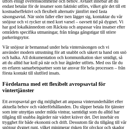
utförs enligt överenskommelse och behov. Avtalet innebär att du
endast betalar för de insatser som faktiskt utförs, vilket gör det till ett
kostnadseffektivt och flexibelt alternativ jämfört med fasta
säsongsavtal. När snön faller eller isen lägger sig, kontaktar du vår
snöjour och vi rycker ut med kort varsel – oavsett tid på dygnet. Vi
har god lokalkännedom om Råcksta och anpassar våra insatser efter
områdets specifika utmaningar, från trånga gångstigar till större
parkeringsytor.
Vår snöjour är bemannad under hela vintersäsongen och vi
använder modern utrustning för att snabbt och säkert ta hand om snö
och halka. All dokumentation och kommunikation sker smidigt, så
att du alltid har koll på när och hur åtgärder utförts. Med oss får du
en erfaren samarbetspartner som tar ansvar för hela processen – från
första kontakt till slutförd insats.
Fördelarna med ett flexibelt avropsavtal för
vintertjänster
Ett avropsavtal ger dig möjlighet att anpassa vinterunderhållet efter
aktuella behov och väderförhållanden. Du slipper betala för tjänster
som inte utnyttjas under milda vintrar, samtidigt som du alltid har
tillgång till snabba åtgärder när vädret kräver det. Det innebär en
trygghet för både ekonomi och drift. Dessutom får du tillgång till vår
snöjour dygnet runt, vilket minimerar risken för olyckor och skador