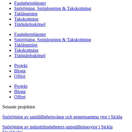
Fastighetstjänster
Snöröjning, Snöplogning & Takskottning
Takläggning
Takskottning
Trädgårdsskötsel
Fastighetstjänster
Snöröjning, Snöplogning & Takskottning
Takläggning
Takskottning
Trädgårdsskötsel
Projekt
Blogg
Offert
Projekt
Blogg
Offert
Senaste projekten
Snöröjning av samfällighetsvägar och gemensamma ytor i Sickla
Snöröjning av industrifastigheters uppställningsytor i Sickla