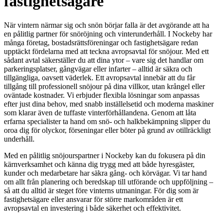
fastighetsägare
När vintern närmar sig och snön börjar falla är det avgörande att ha
en pålitlig partner för snöröjning och vinterunderhåll. I Nockeby har
många företag, bostadsrättsföreningar och fastighetsägare redan
upptäckt fördelarna med att teckna avropsavtal för snöjour. Med ett
sådant avtal säkerställer du att dina ytor – vare sig det handlar om
parkeringsplatser, gångvägar eller infarter – alltid är säkra och
tillgängliga, oavsett väderlek. Ett avropsavtal innebär att du får
tillgång till professionell snöjour på dina villkor, utan krångel eller
oväntade kostnader. Vi erbjuder flexibla lösningar som anpassas
efter just dina behov, med snabb inställelsetid och moderna maskiner
som klarar även de tuffaste vinterförhållandena. Genom att låta
erfarna specialister ta hand om snö- och halkbekämpning slipper du
oroa dig för olyckor, förseningar eller böter på grund av otillräckligt
underhåll.
Med en pålitlig snöjourspartner i Nockeby kan du fokusera på din
kärnverksamhet och känna dig trygg med att både hyresgäster,
kunder och medarbetare har säkra gång- och körvägar. Vi tar hand
om allt från planering och beredskap till utförande och uppföljning –
så att du alltid är steget före vinterns utmaningar. För dig som är
fastighetsägare eller ansvarar för större markområden är ett
avropsavtal en investering i både säkerhet och effektivitet.