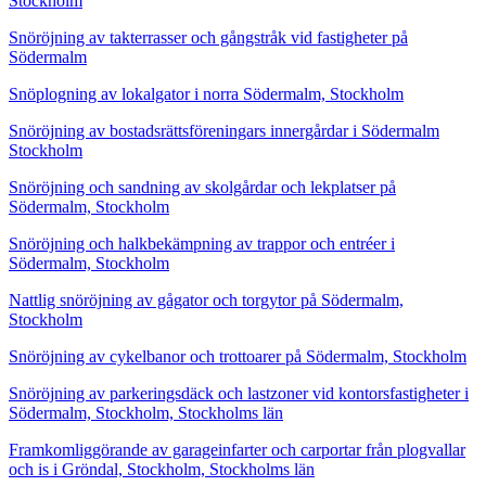
Stockholm
Snöröjning av takterrasser och gångstråk vid fastigheter på
Södermalm
Snöplogning av lokalgator i norra Södermalm, Stockholm
Snöröjning av bostadsrättsföreningars innergårdar i Södermalm
Stockholm
Snöröjning och sandning av skolgårdar och lekplatser på
Södermalm, Stockholm
Snöröjning och halkbekämpning av trappor och entréer i
Södermalm, Stockholm
Nattlig snöröjning av gågator och torgytor på Södermalm,
Stockholm
Snöröjning av cykelbanor och trottoarer på Södermalm, Stockholm
Snöröjning av parkeringsdäck och lastzoner vid kontorsfastigheter i
Södermalm, Stockholm, Stockholms län
Framkomliggörande av garageinfarter och carportar från plogvallar
och is i Gröndal, Stockholm, Stockholms län