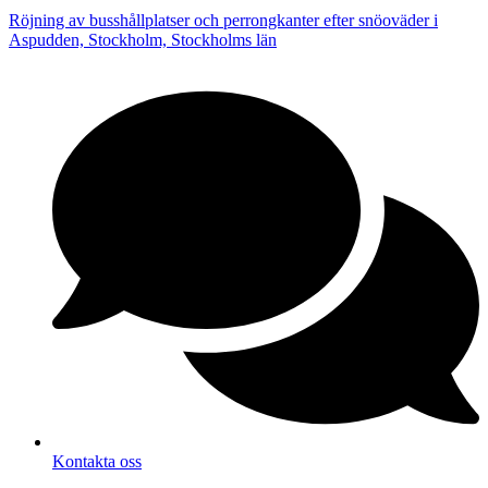
Röjning av busshållplatser och perrongkanter efter snöoväder i
Aspudden, Stockholm, Stockholms län
Kontakta oss