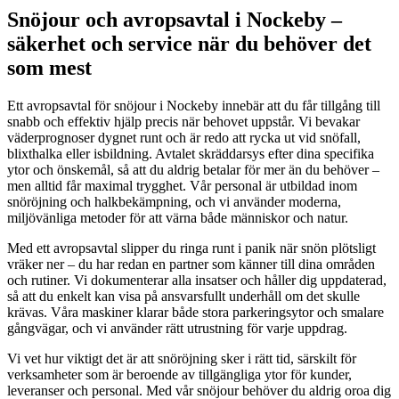
Snöjour och avropsavtal i Nockeby –
säkerhet och service när du behöver det
som mest
Ett avropsavtal för snöjour i Nockeby innebär att du får tillgång till
snabb och effektiv hjälp precis när behovet uppstår. Vi bevakar
väderprognoser dygnet runt och är redo att rycka ut vid snöfall,
blixthalka eller isbildning. Avtalet skräddarsys efter dina specifika
ytor och önskemål, så att du aldrig betalar för mer än du behöver –
men alltid får maximal trygghet. Vår personal är utbildad inom
snöröjning och halkbekämpning, och vi använder moderna,
miljövänliga metoder för att värna både människor och natur.
Med ett avropsavtal slipper du ringa runt i panik när snön plötsligt
vräker ner – du har redan en partner som känner till dina områden
och rutiner. Vi dokumenterar alla insatser och håller dig uppdaterad,
så att du enkelt kan visa på ansvarsfullt underhåll om det skulle
krävas. Våra maskiner klarar både stora parkeringsytor och smalare
gångvägar, och vi använder rätt utrustning för varje uppdrag.
Vi vet hur viktigt det är att snöröjning sker i rätt tid, särskilt för
verksamheter som är beroende av tillgängliga ytor för kunder,
leveranser och personal. Med vår snöjour behöver du aldrig oroa dig