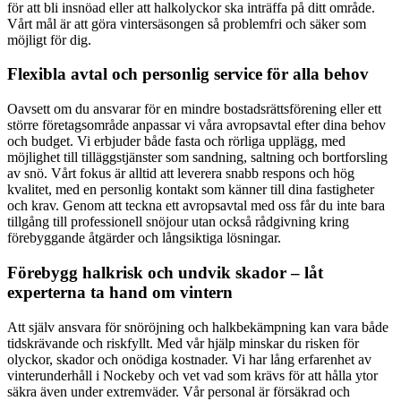
för att bli insnöad eller att halkolyckor ska inträffa på ditt område.
Vårt mål är att göra vintersäsongen så problemfri och säker som
möjligt för dig.
Flexibla avtal och personlig service för alla behov
Oavsett om du ansvarar för en mindre bostadsrättsförening eller ett
större företagsområde anpassar vi våra avropsavtal efter dina behov
och budget. Vi erbjuder både fasta och rörliga upplägg, med
möjlighet till tilläggstjänster som sandning, saltning och bortforsling
av snö. Vårt fokus är alltid att leverera snabb respons och hög
kvalitet, med en personlig kontakt som känner till dina fastigheter
och krav. Genom att teckna ett avropsavtal med oss får du inte bara
tillgång till professionell snöjour utan också rådgivning kring
förebyggande åtgärder och långsiktiga lösningar.
Förebygg halkrisk och undvik skador – låt
experterna ta hand om vintern
Att själv ansvara för snöröjning och halkbekämpning kan vara både
tidskrävande och riskfyllt. Med vår hjälp minskar du risken för
olyckor, skador och onödiga kostnader. Vi har lång erfarenhet av
vinterunderhåll i Nockeby och vet vad som krävs för att hålla ytor
säkra även under extremväder. Vår personal är försäkrad och