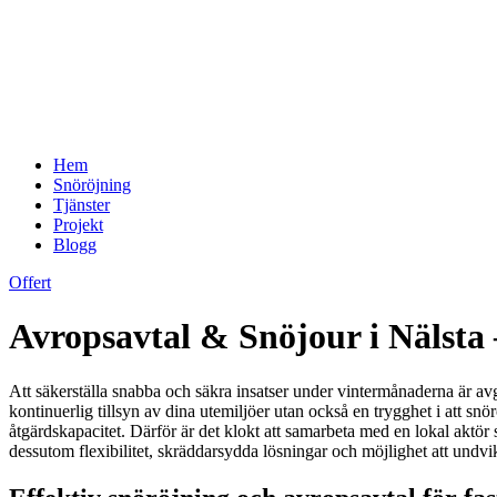
Hem
Snöröjning
Tjänster
Projekt
Blogg
Offert
Avropsavtal & Snöjour i Nälsta 
Att säkerställa snabba och säkra insatser under vintermånaderna är avg
kontinuerlig tillsyn av dina utemiljöer utan också en trygghet i att snö
åtgärdskapacitet. Därför är det klokt att samarbeta med en lokal aktör 
dessutom flexibilitet, skräddarsydda lösningar och möjlighet att undvi