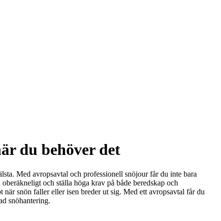
när du behöver det
lsta. Med avropsavtal och professionell snöjour får du inte bara
vara oberäkneligt och ställa höga krav på både beredskap och
när snön faller eller isen breder ut sig. Med ett avropsavtal får du
rad snöhantering.