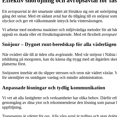
Effektiv snöröjning och avropsavtal för fas
Ett avropsavtal är det smartaste sättet att försäkra sig om att snöröjn
gång det snöar. Med ett sådant avtal har du tillgång till en snöjour som
olyckor och ger ett välkomnande intryck hela vintersäsongen.
Vi arbetar med moderna maskiner och miljövänliga metoder för att både 
uppstå en skada eller ett försäkringsärende. Med ett flexibelt avropsav
Snöjour – Dygnet runt-beredskap för alla väderlägen
När ovädret slår till är tiden ofta avgörande. Med vår snöjour i Nälsta 
isbildning på morgonen, kan du känna dig trygg med att åtgärden sker sn
platserna först.
Snöjouren innebär att du slipper stressen och oron när vädret växlar. 
för utemiljöer en smidigare vardag och mindre administration.
Anpassade lösningar och tydlig kommunikation
Vi vet att alla fastigheter och verksamheter har olika behov. Därför e
genomgång av dina ytor och rekommenderar den lösning som passar bäst 
uppföljning.
Transparens är viktigt för oss. Alla våra avtal är tydliga och utan dolda 