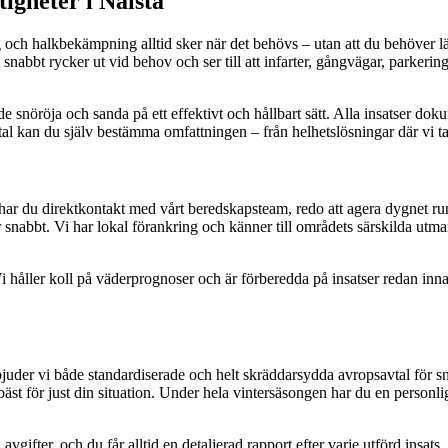
tigheter i Nälsta
ing och halkbekämpning alltid sker när det behövs – utan att du behöver lä
 snabbt rycker ut vid behov och ser till att infarter, gångvägar, parkerin
snöröja och sanda på ett effektivt och hållbart sätt. Alla insatser dok
tal kan du själv bestämma omfattningen – från helhetslösningar där vi tar 
har du direktkontakt med vårt beredskapsteam, redo att agera dygnet runt. 
abbt. Vi har lokal förankring och känner till områdets särskilda utmaning
Vi håller koll på väderprognoser och är förberedda på insatser redan inn
rbjuder vi både standardiserade och helt skräddarsydda avropsavtal för 
för just din situation. Under hela vintersäsongen har du en personlig ko
avgifter, och du får alltid en detaljerad rapport efter varje utförd insats