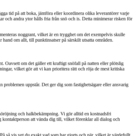
gga tid på att boka, jämföra eller koordinera olika leverantörer varje
gar och andra ytor hålls fria från snö och is. Detta minimerar risken för
umenteras noggrant, vilket är en trygghet om det exempelvis skulle
hand om allt, till punktinsatser på särskilt utsatta områden.
Oavsett om det gäller ett kraftigt snöfall på natten eller plötslig
ar, vilket gör att vi kan prioritera rätt och röja de mest kritiska
an problemen uppstår. Det ger dig som fastighetsägare eller ansvarig
snöröjning och halkbekämpning. Vi gör alltid en kostnadsfri
ntaktperson att vända dig till, vilket förenklar all dialog och
. På så vis vet du exakt vad som har gjorts och när, vilket är värdefullt