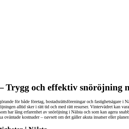
– Trygg och effektiv snöröjning 
örande för både företag, bostadsrättsföreningar och fastighetsägare i Nä
röjningen alltid sker i rätt tid och med rätt resurser. Vintervädret kan 
som har lång erfarenhet av snöröjning i Nälsta och som kan agera snabbt 
ka oväntade kostnader – oavsett om det gäller akuta insatser eller plane