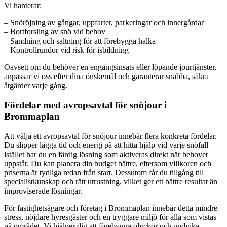
Vi hanterar:
– Snöröjning av gångar, uppfarter, parkeringar och innergårdar
– Bortforsling av snö vid behov
– Sandning och saltning för att förebygga halka
– Kontrollrundor vid risk för isbildning
Oavsett om du behöver en engångsinsats eller löpande jourtjänster,
anpassar vi oss efter dina önskemål och garanterar snabba, säkra
åtgärder varje gång.
Fördelar med avropsavtal för snöjour i
Brommaplan
Att välja ett avropsavtal för snöjour innebär flera konkreta fördelar.
Du slipper lägga tid och energi på att hitta hjälp vid varje snöfall –
istället har du en färdig lösning som aktiveras direkt när behovet
uppstår. Du kan planera din budget bättre, eftersom villkoren och
priserna är tydliga redan från start. Dessutom får du tillgång till
specialistkunskap och rätt utrustning, vilket ger ett bättre resultat än
improviserade lösningar.
För fastighetsägare och företag i Brommaplan innebär detta mindre
stress, nöjdare hyresgäster och en tryggare miljö för alla som vistas
på området. Vi hjälper dig att förebygga olyckor och undvika