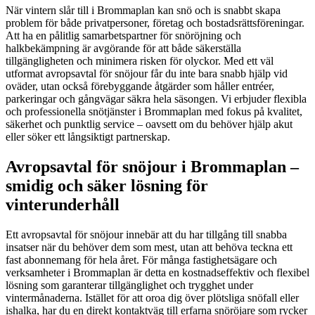
När vintern slår till i Brommaplan kan snö och is snabbt skapa
problem för både privatpersoner, företag och bostadsrättsföreningar.
Att ha en pålitlig samarbetspartner för snöröjning och
halkbekämpning är avgörande för att både säkerställa
tillgängligheten och minimera risken för olyckor. Med ett väl
utformat avropsavtal för snöjour får du inte bara snabb hjälp vid
oväder, utan också förebyggande åtgärder som håller entréer,
parkeringar och gångvägar säkra hela säsongen. Vi erbjuder flexibla
och professionella snötjänster i Brommaplan med fokus på kvalitet,
säkerhet och punktlig service – oavsett om du behöver hjälp akut
eller söker ett långsiktigt partnerskap.
Avropsavtal för snöjour i Brommaplan –
smidig och säker lösning för
vinterunderhåll
Ett avropsavtal för snöjour innebär att du har tillgång till snabba
insatser när du behöver dem som mest, utan att behöva teckna ett
fast abonnemang för hela året. För många fastighetsägare och
verksamheter i Brommaplan är detta en kostnadseffektiv och flexibel
lösning som garanterar tillgänglighet och trygghet under
vintermånaderna. Istället för att oroa dig över plötsliga snöfall eller
ishalka, har du en direkt kontaktväg till erfarna snöröjare som rycker