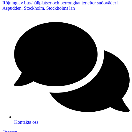
Röjning av busshållplatser och perrongkanter efter snöoväder i
Aspudden, Stockholm, Stockholms län
Kontakta oss