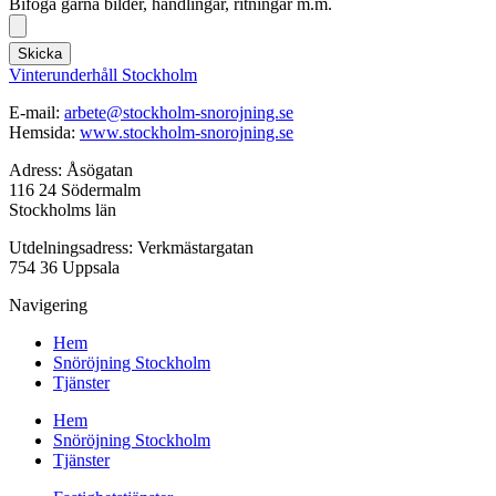
Bifoga gärna bilder, handlingar, ritningar m.m.
Skicka
Vinterunderhåll Stockholm
E-mail:
arbete@stockholm-snorojning.se
Hemsida:
www.stockholm-snorojning.se
Adress: Åsögatan
116 24 Södermalm
Stockholms län
Utdelningsadress: Verkmästargatan
754 36 Uppsala
Navigering
Hem
Snöröjning Stockholm
Tjänster
Hem
Snöröjning Stockholm
Tjänster