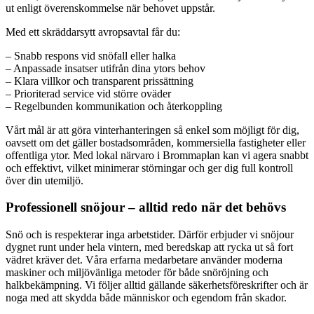
ut enligt överenskommelse när behovet uppstår.
Med ett skräddarsytt avropsavtal får du:
– Snabb respons vid snöfall eller halka
– Anpassade insatser utifrån dina ytors behov
– Klara villkor och transparent prissättning
– Prioriterad service vid större oväder
– Regelbunden kommunikation och återkoppling
Vårt mål är att göra vinterhanteringen så enkel som möjligt för dig,
oavsett om det gäller bostadsområden, kommersiella fastigheter eller
offentliga ytor. Med lokal närvaro i Brommaplan kan vi agera snabbt
och effektivt, vilket minimerar störningar och ger dig full kontroll
över din utemiljö.
Professionell snöjour – alltid redo när det behövs
Snö och is respekterar inga arbetstider. Därför erbjuder vi snöjour
dygnet runt under hela vintern, med beredskap att rycka ut så fort
vädret kräver det. Våra erfarna medarbetare använder moderna
maskiner och miljövänliga metoder för både snöröjning och
halkbekämpning. Vi följer alltid gällande säkerhetsföreskrifter och är
noga med att skydda både människor och egendom från skador.