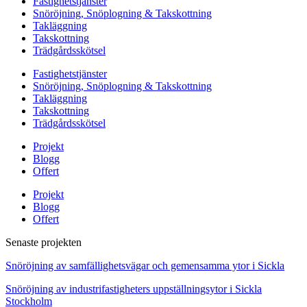
Fastighetstjänster
Snöröjning, Snöplogning & Takskottning
Takläggning
Takskottning
Trädgårdsskötsel
Fastighetstjänster
Snöröjning, Snöplogning & Takskottning
Takläggning
Takskottning
Trädgårdsskötsel
Projekt
Blogg
Offert
Projekt
Blogg
Offert
Senaste projekten
Snöröjning av samfällighetsvägar och gemensamma ytor i Sickla
Snöröjning av industrifastigheters uppställningsytor i Sickla
Stockholm