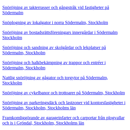
Snöröjning av takterrasser och gångstråk vid fastigheter på
Södermalm
Snöplogning av lokalgator i norra Södermalm, Stockholm
Snöröjning av bostadsrättsföreningars innergårdar i Södermalm
Stockholm
Snöröjning och sandning av skolgårdar och lekplatser på
Södermalm, Stockholm
Snöröjning och halkbekämpning av trappor och entréer i
Södermalm, Stockholm
Nattlig snöröjning av gågator och torgytor på Södermalm,
Stockholm
Snöröjning av cykelbanor och trottoarer på Södermalm, Stockholm
Snöröjning av parkeringsdäck och lastzoner vid kontorsfastigheter i
Södermalm, Stockholm, Stockholms län
Framkomliggörande av garageinfarter och carportar från plogvallar
och is i Gröndal, Stockholm, Stockholms län