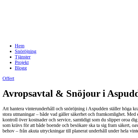
Hem
Snöröjning
Tjänster
Projekt
Blogg
Offert
Avropsavtal & Snöjour i Aspudde
Att hantera vinterunderhåll och snöröjning i Aspudden ställer höga kra
stora utmaningar – både vad gäller säkerhet och framkomlighet. Med ett av
kontroll över kostnader och service, samtidigt som du slipper oroa dig
som krävs för att både boende och besökare ska ta sig fram säkert, oa
behov – från akuta utryckningar till planerat underhåll under hela vin