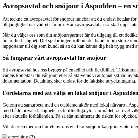
Avropsavtal och snöjour i Aspudden – en sm
Att teckna ett avropsavtal för snöjour innebär att du endast betalar fö
tillgänglighet när vädret slår om. Våra avropsavtal är särskilt uppskatt
När du väljer oss som din snöjourspartner får du tillgång till ett dedi
hotar din fastighet. Det spelar ingen roll om det handlar om större inn
rapporterar till dig som kund, så att du kan känna dig helt trygg med at
Så fungerar vårt avropsavtal för snöjour
Ett avropsavtal hos oss bygger på enkelhet och flexibilitet. Tillsammans
väntas kontaktar du vår jour, eller så aktiveras vi automatiskt vid av
dokumentation. Betalning sker endast för de faktiska utryckningarna, 
Fördelarna med att välja en lokal snöjour i Aspudde
Genom att samarbeta med en etablerad aktör med lokal närvaro i Aspudd
med både privata fastigheter och offentliga ytor i området, och vet vil
efter aktuella förhållanden. På så sätt minimerar du risken för olyckor
Vill du veta mer om hur ett avropsavtal för snöjour kan göra vintern e