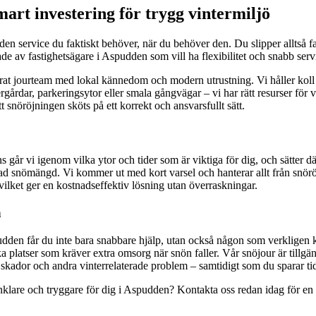
art investering för trygg vintermiljö
r den service du faktiskt behöver, när du behöver den. Du slipper alltså
ade av fastighetsägare i Aspudden som vill ha flexibilitet och snabb servi
kerat jourteam med lokal kännedom och modern utrustning. Vi håller koll 
ergårdar, parkeringsytor eller smala gångvägar – vi har rätt resurser för 
t snöröjningen sköts på ett korrekt och ansvarsfullt sätt.
 går vi igenom vilka ytor och tider som är viktiga för dig, och sätter dä
talad snömängd. Vi kommer ut med kort varsel och hanterar allt från snör
vilket ger en kostnadseffektiv lösning utan överraskningar.
n
en får du inte bara snabbare hjälp, utan också någon som verkligen kän
ka platser som kräver extra omsorg när snön faller. Vår snöjour är tillg
, skador och andra vinterrelaterade problem – samtidigt som du sparar tid
nklare och tryggare för dig i Aspudden? Kontakta oss redan idag för en k