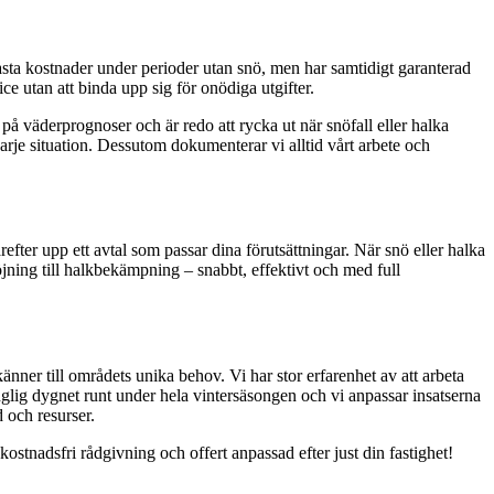
 fasta kostnader under perioder utan snö, men har samtidigt garanterad
ce utan att binda upp sig för onödiga utgifter.
på väderprognoser och är redo att rycka ut när snöfall eller halka
varje situation. Dessutom dokumenterar vi alltid vårt arbete och
refter upp ett avtal som passar dina förutsättningar. När snö eller halka
öjning till halkbekämpning – snabbt, effektivt och med full
ner till områdets unika behov. Vi har stor erfarenhet av att arbeta
änglig dygnet runt under hela vintersäsongen och vi anpassar insatserna
 och resurser.
ostnadsfri rådgivning och offert anpassad efter just din fastighet!