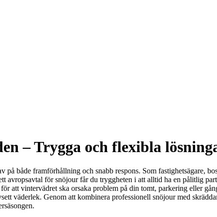
n – Trygga och flexibla lösninga
v på både framförhållning och snabb respons. Som fastighetsägare, bostad
ropsavtal för snöjour får du tryggheten i att alltid ha en pålitlig partne
 för att vintervädret ska orsaka problem på din tomt, parkering eller g
vsett väderlek. Genom att kombinera professionell snöjour med skräddar
tersäsongen.