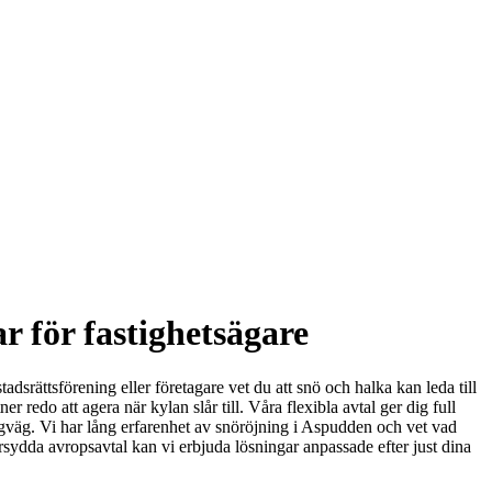
r för fastighetsägare
srättsförening eller företagare vet du att snö och halka kan leda till
r redo att agera när kylan slår till. Våra flexibla avtal ger dig full
ångväg. Vi har lång erfarenhet av snöröjning i Aspudden och vet vad
sydda avropsavtal kan vi erbjuda lösningar anpassade efter just dina